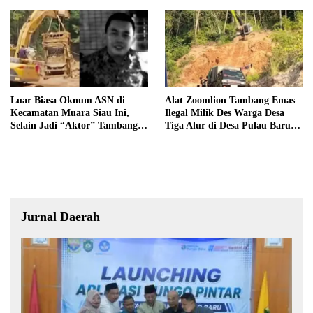
PDAM Tirta Merangin
Terancam di Pecat
Luar Biasa Oknum ASN di
Alat Zoomlion Tambang Emas
Kecamatan Muara Siau Ini,
Ilegal Milik Des Warga Desa
Selain Jadi “Aktor” Tambang
Tiga Alur di Desa Pulau Baru
Ilegal Ternyata Juga Jarang
Akan Dilaporkan ke Polisi
Masuk Kantor
Jurnal Daerah