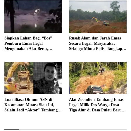
Tanjung Mudo
Siapkan Lahan Bagi “Bos”
Rusak Alam dan Jarah Emas
Pemburu Emas Ilegal
Secara Ilegal, Masyarakat
Mengunakan Alat Berat,
Selango Minta Polisi Tangkap
Operator Pengolahan Air
Trioyono dan Gani
PDAM Tirta Merangin
Terancam di Pecat
Luar Biasa Oknum ASN di
Alat Zoomlion Tambang Emas
Kecamatan Muara Siau Ini,
Ilegal Milik Des Warga Desa
Selain Jadi “Aktor” Tambang
Tiga Alur di Desa Pulau Baru
Ilegal Ternyata Juga Jarang
Akan Dilaporkan ke Polisi
Masuk Kantor