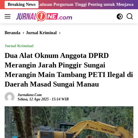
Langsung
tensi Lulusan Perguruan Tinggi Penting untuk Menjawab Kebutuhan Du
Breaking News
ke
konten
Beranda
Jurnal Kriminal
Jurnal Kriminal
Dua Alat Oknum Anggota DPRD
Merangin Jarah Pinggir Sungai
Merangin Main Tambang PETI Ilegal di
Daerah Masad Sungai Manau
Jurnalone.com
Selasa, 12 Agu 2025 - 15:14 WIB