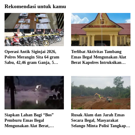
Rekomendasi untuk kamu
Operasi Antik Siginjai 2026,
Terlibat Aktivitas Tambang
Polres Merangin Sita 64 gram
Emas Ilegal Mengunakan Alat
Sabu, 42,46 gram Ganja, 5
Berat Kapolres Intruksikan
butir Extasi, dan 21 Tersangka
Tipidter Panggil dan Periksa
Oknum PPPK SD 94 Desa
Tanjung Mudo
Siapkan Lahan Bagi “Bos”
Rusak Alam dan Jarah Emas
Pemburu Emas Ilegal
Secara Ilegal, Masyarakat
Mengunakan Alat Berat,
Selango Minta Polisi Tangkap
Operator Pengolahan Air
Trioyono dan Gani