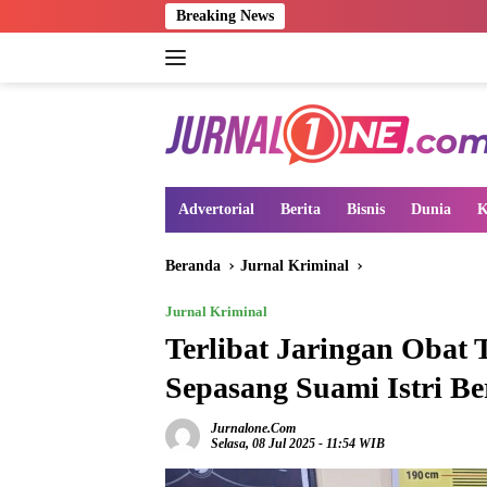
Langsung
Breaking News
ke
konten
Advertorial
Berita
Bisnis
Dunia
K
Beranda
Jurnal Kriminal
Jurnal Kriminal
Terlibat Jaringan Obat T
Sepasang Suami Istri Be
Jurnalone.com
Selasa, 08 Jul 2025 - 11:54 WIB