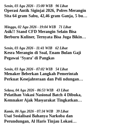
Senin, 03 Agu 2026 - 15:00 WIB
96 Lihat
Operasi Antik Siginjai 2026, Polres Merangin
Sita 64 gram Sabu, 42,46 gram Ganja, 5 butir
Extasi, dan 21 Tersangka
Minggu, 02 Agu 2026 - 19:04 WIB
71 Lihat
Asik!! Stand CFD Merangin Selain Bisa
Berburu Kuliner, Ternyata Bisa Juga Bikin
Paspor
Senin, 03 Agu 2026 - 11:41 WIB
62 Lihat
Kesra Merangin di Soal, Enam Bulan Gaji
Pegawai ‘Syara’ di Pangkas
Senin, 03 Agu 2026 - 07:02 WIB
54 Lihat
Menaker Beberkan Langkah Pemerintah
Perkuat Kesejahteraan dan Peli ndungan
Pekerja
Selasa, 04 Agu 2026 - 06:53 WIB
43 Lihat
Pelatihan Vokasi Nasional Batch 4 Dibuka,
Kemnaker Ajak Masyarakat Tingkatkan
Kompetensi
Kamis, 06 Agu 2026 - 07:34 WIB
39 Lihat
Usai Sosialisasi Bahanya Narkoba dan
Perundungan, Al Haris Tinjau Lokasi
Pembangunan Sekolah Rakyat