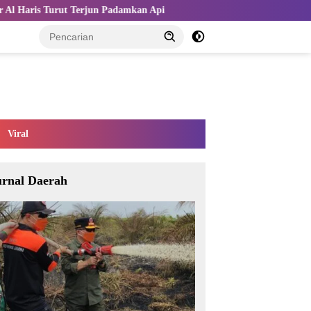
un Padamkan Api
Kemnaker dan Indo-Rama Perkuat TKM lewa
Viral
urnal Daerah