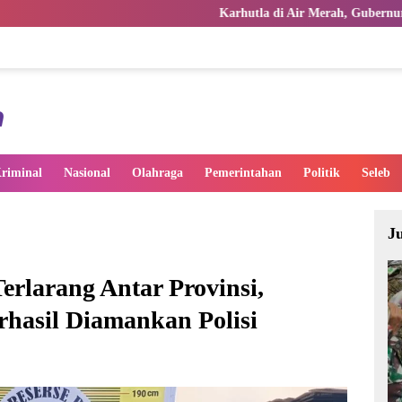
Karhutla di Air Merah, Gubernur Al Haris Turut Terj
riminal
Nasional
Olahraga
Pemerintahan
Politik
Seleb
J
erlarang Antar Provinsi,
rhasil Diamankan Polisi