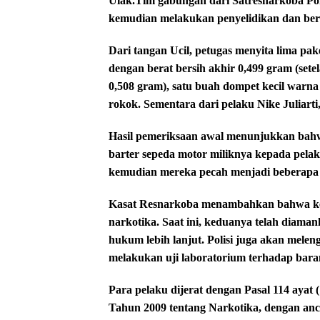
Ulak.Tim gabungan dari Satresnarkoba Po
kemudian melakukan penyelidikan dan ber
Dari tangan Ucil, petugas menyita lima pak
dengan berat bersih akhir 0,499 gram (sete
0,508 gram), satu buah dompet kecil warna
rokok. Sementara dari pelaku Nike Juliarti,
Hasil pemeriksaan awal menunjukkan bahwa
barter sepeda motor miliknya kepada pela
kemudian mereka pecah menjadi beberapa p
Kasat Resnarkoba menambahkan bahwa ke
narkotika. Saat ini, keduanya telah diama
hukum lebih lanjut. Polisi juga akan melen
melakukan uji laboratorium terhadap bara
Para pelaku dijerat dengan Pasal 114 ayat
Tahun 2009 tentang Narkotika, dengan an