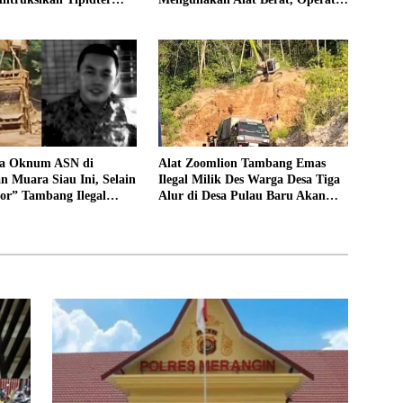
dan Periksa Oknum
Pengolahan Air PDAM Tirta
94 Desa Tanjung Mudo
Merangin Terancam di Pecat
sa Oknum ASN di
Alat Zoomlion Tambang Emas
 Muara Siau Ini, Selain
Ilegal Milik Des Warga Desa Tiga
or” Tambang Ilegal
Alur di Desa Pulau Baru Akan
 Juga Jarang Masuk
Dilaporkan ke Polisi