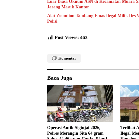
Luar Biasa Oknum ASN di Kecamatan Muara Siau
Jarang Masuk Kantor
Alat Zoomlion Tambang Emas Ilegal Milik Des 
Polisi
Post Views:
463
Komentar
Baca Juga
Operasi Antik Siginjai 2026,
Terlibat 
Polres Merangin Sita 64 gram
Ilegal Me
Sabu, 42,46 gram Ganja, 5 butir
Kapolres 