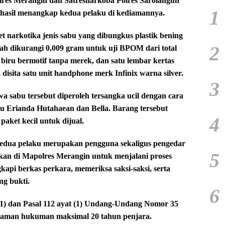
lres Merangin dan Satresnarkoba Polres Sarolangun
1
hasil menangkap kedua pelaku di kediamannya.
et narkotika jenis sabu yang dibungkus plastik bening
2
lah dikurangi 0,009 gram untuk uji BPOM dari total
 biru bermotif tanpa merek, dan satu lembar kertas
 disita satu unit handphone merk Infinix warna silver.
3
 sabu tersebut diperoleh tersangka ucil dengan cara
ku Erianda Hutahaean dan Bella. Barang tersebut
4
aket kecil untuk dijual.
dua pelaku merupakan pengguna sekaligus pengedar
5
nkan di Mapolres Merangin untuk menjalani proses
gkapi berkas perkara, memeriksa saksi-saksi, serta
ng bukti.
6
 (1) dan Pasal 112 ayat (1) Undang-Undang Nomor 35
caman hukuman maksimal 20 tahun penjara.