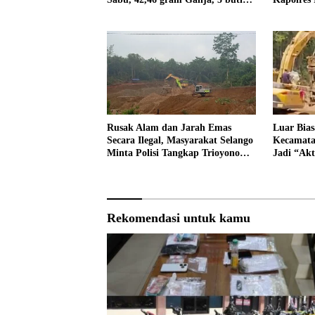
Extasi, dan 21 Tersangka
Panggil 
PPPK SD 
Rusak Alam dan Jarah Emas
Luar Bia
Secara Ilegal, Masyarakat Selango
Kecamatan
Minta Polisi Tangkap Trioyono
Jadi “Akt
dan Gani
Ternyata
Kantor
Rekomendasi untuk kamu