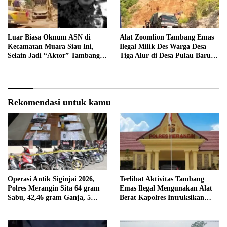
Luar Biasa Oknum ASN di
Alat Zoomlion Tambang Emas
Kecamatan Muara Siau Ini,
Ilegal Milik Des Warga Desa
Selain Jadi “Aktor” Tambang
Tiga Alur di Desa Pulau Baru
Ilegal Ternyata Juga Jarang
Akan Dilaporkan ke Polisi
Masuk Kantor
Rekomendasi untuk kamu
Operasi Antik Siginjai 2026,
Terlibat Aktivitas Tambang
Polres Merangin Sita 64 gram
Emas Ilegal Mengunakan Alat
Sabu, 42,46 gram Ganja, 5
Berat Kapolres Intruksikan
butir Extasi, dan 21 Tersangka
Tipidter Panggil dan Periksa
Oknum PPPK SD 94 Desa
Tanjung Mudo