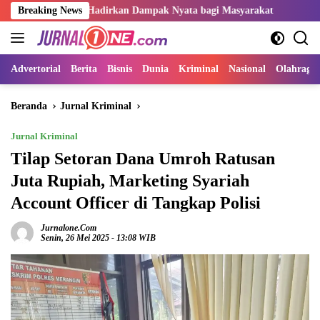
Langsung
arus Hadirkan Dampak Nyata bagi Masyarakat
Breaking News
Sangat Perlu 
ke
konten
Advertorial
Berita
Bisnis
Dunia
Kriminal
Nasional
Olahraga
Beranda
Jurnal Kriminal
Jurnal Kriminal
Tilap Setoran Dana Umroh Ratusan
Juta Rupiah, Marketing Syariah
Account Officer di Tangkap Polisi
Jurnalone.com
Senin, 26 Mei 2025 - 13:08 WIB