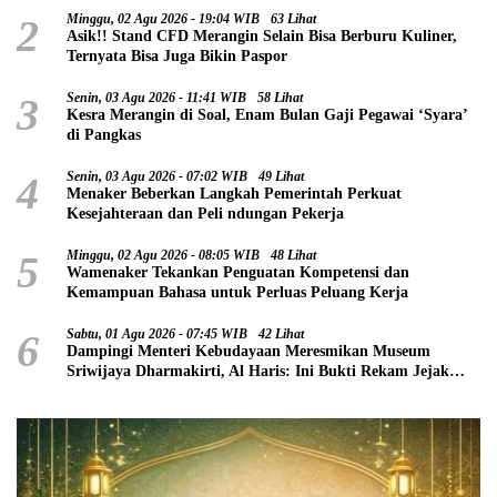
2
Minggu, 02 Agu 2026 - 19:04 WIB
63 Lihat
Asik!! Stand CFD Merangin Selain Bisa Berburu Kuliner,
Ternyata Bisa Juga Bikin Paspor
3
Senin, 03 Agu 2026 - 11:41 WIB
58 Lihat
Kesra Merangin di Soal, Enam Bulan Gaji Pegawai ‘Syara’
di Pangkas
4
Senin, 03 Agu 2026 - 07:02 WIB
49 Lihat
Menaker Beberkan Langkah Pemerintah Perkuat
Kesejahteraan dan Peli ndungan Pekerja
5
Minggu, 02 Agu 2026 - 08:05 WIB
48 Lihat
Wamenaker Tekankan Penguatan Kompetensi dan
Kemampuan Bahasa untuk Perluas Peluang Kerja
6
Sabtu, 01 Agu 2026 - 07:45 WIB
42 Lihat
Dampingi Menteri Kebudayaan Meresmikan Museum
Sriwijaya Dharmakirti, Al Haris: Ini Bukti Rekam Jejak
Peradaban Masa Lalu Provinsi Jambi