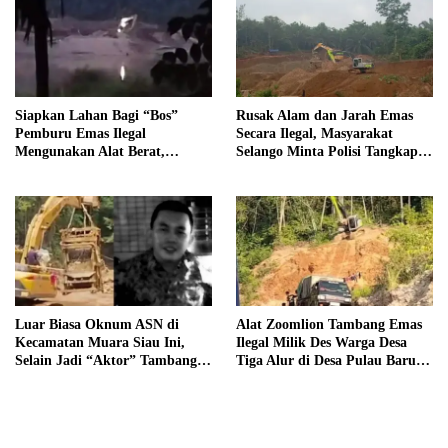
Siapkan Lahan Bagi “Bos”
Rusak Alam dan Jarah Emas
Pemburu Emas Ilegal
Secara Ilegal, Masyarakat
Mengunakan Alat Berat,
Selango Minta Polisi Tangkap
Operator Pengolahan Air
Trioyono dan Gani
PDAM Tirta Merangin
Terancam di Pecat
Luar Biasa Oknum ASN di
Alat Zoomlion Tambang Emas
Kecamatan Muara Siau Ini,
Ilegal Milik Des Warga Desa
Selain Jadi “Aktor” Tambang
Tiga Alur di Desa Pulau Baru
Ilegal Ternyata Juga Jarang
Akan Dilaporkan ke Polisi
Masuk Kantor