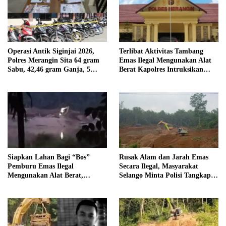
Operasi Antik Siginjai 2026,
Terlibat Aktivitas Tambang
Polres Merangin Sita 64 gram
Emas Ilegal Mengunakan Alat
Sabu, 42,46 gram Ganja, 5
Berat Kapolres Intruksikan
butir Extasi, dan 21 Tersangka
Tipidter Panggil dan Periksa
Oknum PPPK SD 94 Desa
Tanjung Mudo
Siapkan Lahan Bagi “Bos”
Rusak Alam dan Jarah Emas
Pemburu Emas Ilegal
Secara Ilegal, Masyarakat
Mengunakan Alat Berat,
Selango Minta Polisi Tangkap
Operator Pengolahan Air
Trioyono dan Gani
PDAM Tirta Merangin
Terancam di Pecat