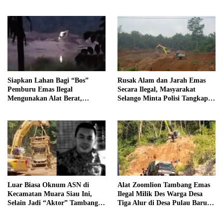
butir Extasi, dan 21 Tersangka
Tipidter Panggil dan Periksa
Oknum PPPK SD 94 Desa
Tanjung Mudo
Siapkan Lahan Bagi “Bos”
Rusak Alam dan Jarah Emas
Pemburu Emas Ilegal
Secara Ilegal, Masyarakat
Mengunakan Alat Berat,
Selango Minta Polisi Tangkap
Operator Pengolahan Air
Trioyono dan Gani
PDAM Tirta Merangin
Terancam di Pecat
Luar Biasa Oknum ASN di
Alat Zoomlion Tambang Emas
Kecamatan Muara Siau Ini,
Ilegal Milik Des Warga Desa
Selain Jadi “Aktor” Tambang
Tiga Alur di Desa Pulau Baru
Ilegal Ternyata Juga Jarang
Akan Dilaporkan ke Polisi
Masuk Kantor