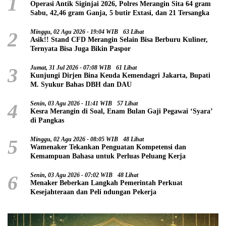
1
Operasi Antik Siginjai 2026, Polres Merangin Sita 64 gram
Sabu, 42,46 gram Ganja, 5 butir Extasi, dan 21 Tersangka
2
Minggu, 02 Agu 2026 - 19:04 WIB
63 Lihat
Asik!! Stand CFD Merangin Selain Bisa Berburu Kuliner,
Ternyata Bisa Juga Bikin Paspor
3
Jumat, 31 Jul 2026 - 07:08 WIB
61 Lihat
Kunjungi Dirjen Bina Keuda Kemendagri Jakarta, Bupati
M. Syukur Bahas DBH dan DAU
4
Senin, 03 Agu 2026 - 11:41 WIB
57 Lihat
Kesra Merangin di Soal, Enam Bulan Gaji Pegawai ‘Syara’
di Pangkas
5
Minggu, 02 Agu 2026 - 08:05 WIB
48 Lihat
Wamenaker Tekankan Penguatan Kompetensi dan
Kemampuan Bahasa untuk Perluas Peluang Kerja
6
Senin, 03 Agu 2026 - 07:02 WIB
48 Lihat
Menaker Beberkan Langkah Pemerintah Perkuat
Kesejahteraan dan Peli ndungan Pekerja