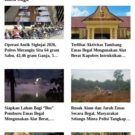
Operasi Antik Siginjai 2026,
Terlibat Aktivitas Tambang
Polres Merangin Sita 64 gram
Emas Ilegal Mengunakan Alat
Sabu, 42,46 gram Ganja, 5
Berat Kapolres Intruksikan
butir Extasi, dan 21 Tersangka
Tipidter Panggil dan Periksa
Oknum PPPK SD 94 Desa
Tanjung Mudo
Siapkan Lahan Bagi “Bos”
Rusak Alam dan Jarah Emas
Pemburu Emas Ilegal
Secara Ilegal, Masyarakat
Mengunakan Alat Berat,
Selango Minta Polisi Tangkap
Operator Pengolahan Air
Trioyono dan Gani
PDAM Tirta Merangin