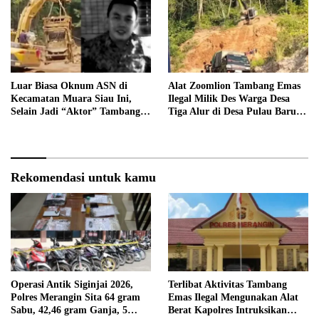
Terancam di Pecat
Luar Biasa Oknum ASN di
Alat Zoomlion Tambang Emas
Kecamatan Muara Siau Ini,
Ilegal Milik Des Warga Desa
Selain Jadi “Aktor” Tambang
Tiga Alur di Desa Pulau Baru
Ilegal Ternyata Juga Jarang
Akan Dilaporkan ke Polisi
Masuk Kantor
Rekomendasi untuk kamu
Operasi Antik Siginjai 2026,
Terlibat Aktivitas Tambang
Polres Merangin Sita 64 gram
Emas Ilegal Mengunakan Alat
Sabu, 42,46 gram Ganja, 5
Berat Kapolres Intruksikan