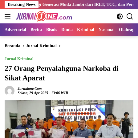
Langsung
Bentengi Generasi Muda Jambi dari IRET, TCC, dan Perundungan
Breaking News
ke
konten
Advertorial
Berita
Bisnis
Dunia
Kriminal
Nasional
Olahraga
Beranda
Jurnal Kriminal
Jurnal Kriminal
27 Orang Penyalahguna Narkoba di
Sikat Aparat
Jurnalone.com
Selasa, 29 Apr 2025 - 13:06 WIB