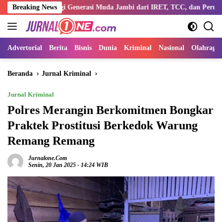
Langsung
entengi Generasi Muda Jambi dari IRET, TCC, dan Perundungan
Breaking News
ke
konten
Advertorial
Berita
Bisnis
Dunia
Kriminal
Nasional
Olahraga
Beranda
Jurnal Kriminal
Jurnal Kriminal
Polres Merangin Berkomitmen Bongkar
Praktek Prostitusi Berkedok Warung
Remang Remang
Jurnalone.com
Senin, 20 Jan 2025 - 14:24 WIB