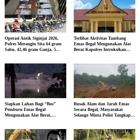
Operasi Antik Siginjai 2026,
Terlibat Aktivitas Tambang
Polres Merangin Sita 64 gram
Emas Ilegal Mengunakan Alat
Sabu, 42,46 gram Ganja, 5
Berat Kapolres Intruksikan
butir Extasi, dan 21 Tersangka
Tipidter Panggil dan Periksa
Oknum PPPK SD 94 Desa
Tanjung Mudo
Siapkan Lahan Bagi “Bos”
Rusak Alam dan Jarah Emas
Pemburu Emas Ilegal
Secara Ilegal, Masyarakat
Mengunakan Alat Berat,
Selango Minta Polisi Tangkap
Operator Pengolahan Air
Trioyono dan Gani
PDAM Tirta Merangin
Terancam di Pecat