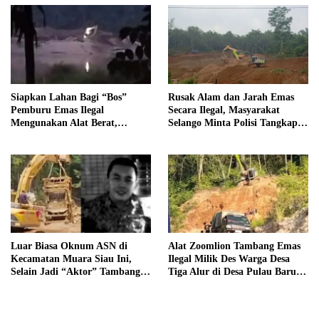
Tanjung Mudo
Siapkan Lahan Bagi “Bos”
Rusak Alam dan Jarah Emas
Pemburu Emas Ilegal
Secara Ilegal, Masyarakat
Mengunakan Alat Berat,
Selango Minta Polisi Tangkap
Operator Pengolahan Air
Trioyono dan Gani
PDAM Tirta Merangin
Terancam di Pecat
Luar Biasa Oknum ASN di
Alat Zoomlion Tambang Emas
Kecamatan Muara Siau Ini,
Ilegal Milik Des Warga Desa
Selain Jadi “Aktor” Tambang
Tiga Alur di Desa Pulau Baru
Ilegal Ternyata Juga Jarang
Akan Dilaporkan ke Polisi
Masuk Kantor