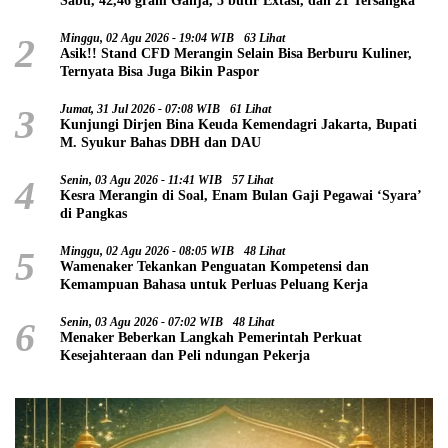
Sabu, 42,46 gram Ganja, 5 butir Extasi, dan 21 Tersangka
2
Minggu, 02 Agu 2026 - 19:04 WIB
63 Lihat
Asik!! Stand CFD Merangin Selain Bisa Berburu Kuliner,
Ternyata Bisa Juga Bikin Paspor
3
Jumat, 31 Jul 2026 - 07:08 WIB
61 Lihat
Kunjungi Dirjen Bina Keuda Kemendagri Jakarta, Bupati
M. Syukur Bahas DBH dan DAU
4
Senin, 03 Agu 2026 - 11:41 WIB
57 Lihat
Kesra Merangin di Soal, Enam Bulan Gaji Pegawai ‘Syara’
di Pangkas
5
Minggu, 02 Agu 2026 - 08:05 WIB
48 Lihat
Wamenaker Tekankan Penguatan Kompetensi dan
Kemampuan Bahasa untuk Perluas Peluang Kerja
6
Senin, 03 Agu 2026 - 07:02 WIB
48 Lihat
Menaker Beberkan Langkah Pemerintah Perkuat
Kesejahteraan dan Peli ndungan Pekerja