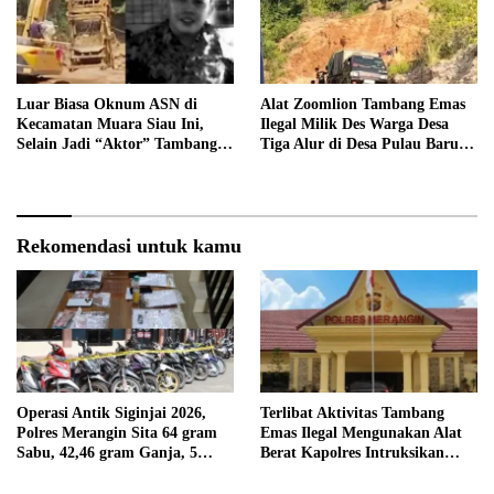
Luar Biasa Oknum ASN di
Alat Zoomlion Tambang Emas
Kecamatan Muara Siau Ini,
Ilegal Milik Des Warga Desa
Selain Jadi “Aktor” Tambang
Tiga Alur di Desa Pulau Baru
Ilegal Ternyata Juga Jarang
Akan Dilaporkan ke Polisi
Masuk Kantor
Rekomendasi untuk kamu
Operasi Antik Siginjai 2026,
Terlibat Aktivitas Tambang
Polres Merangin Sita 64 gram
Emas Ilegal Mengunakan Alat
Sabu, 42,46 gram Ganja, 5
Berat Kapolres Intruksikan
butir Extasi, dan 21 Tersangka
Tipidter Panggil dan Periksa
Oknum PPPK SD 94 Desa