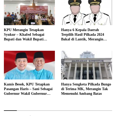
KPU Merangin Tetapkan
Hanya 6 Kepala Daerah
Syukur – Khafed Sebagai
Terpilih Hasil Pilkada 2024
Bupati dan Wakil Bupati
Bakal di Lantik, Merangin
Merangin Periode 2025 – 2030
Masih Bersengketa
Kamis Besok, KPU Tetapkan
Hanya Sengketa Pilkada Bungo
Pasangan Haris – Sani Sebagai
di Terima MK, Merangin Tak
Gubernur Wakil Gubernur
Memenuhi Ambang Batas
Terpilih