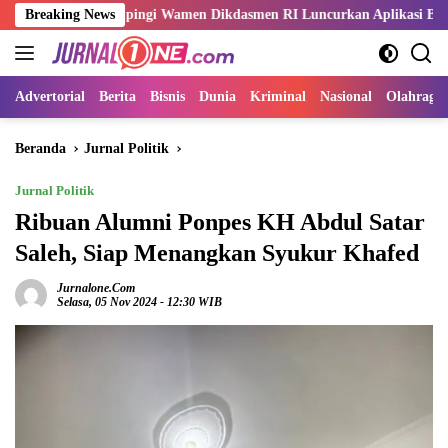
Langsung
i Dampingi Wamen Dikdasmen RI Luncurkan Aplikasi Bungo Pintar
Breaking News
ke
konten
Advertorial
Berita
Bisnis
Dunia
Kriminal
Nasional
Olahraga
Beranda
Jurnal Politik
Jurnal Politik
Ribuan Alumni Ponpes KH Abdul Satar
Saleh, Siap Menangkan Syukur Khafed
Jurnalone.com
Selasa, 05 Nov 2024 - 12:30 WIB