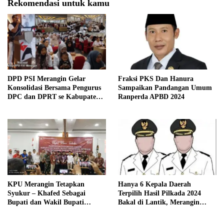
Rekomendasi untuk kamu
DPD PSI Merangin Gelar
Fraksi PKS Dan Hanura
Konsolidasi Bersama Pengurus
Sampaikan Pandangan Umum
DPC dan DPRT se Kabupaten
Ranperda APBD 2024
Merangin
KPU Merangin Tetapkan
Hanya 6 Kepala Daerah
Syukur – Khafed Sebagai
Terpilih Hasil Pilkada 2024
Bupati dan Wakil Bupati
Bakal di Lantik, Merangin
Merangin Periode 2025 – 2030
Masih Bersengketa