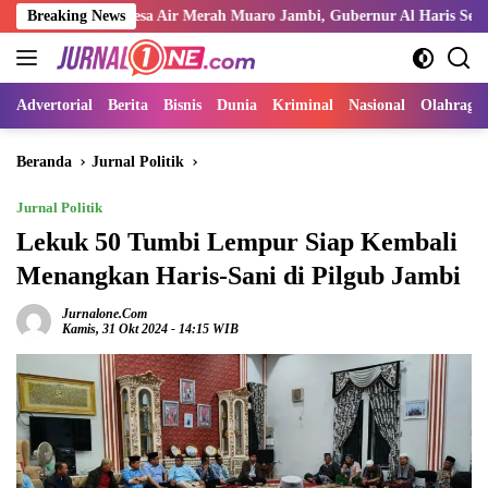
Langsung
r di Desa Air Merah Muaro Jambi, Gubernur Al Haris Serukan Ulama dan
Breaking News
ke
konten
Advertorial
Berita
Bisnis
Dunia
Kriminal
Nasional
Olahraga
Beranda
Jurnal Politik
Jurnal Politik
Lekuk 50 Tumbi Lempur Siap Kembali
Menangkan Haris-Sani di Pilgub Jambi
Jurnalone.com
Kamis, 31 Okt 2024 - 14:15 WIB