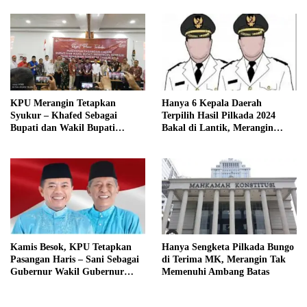
KPU Merangin Tetapkan
Hanya 6 Kepala Daerah
Syukur – Khafed Sebagai
Terpilih Hasil Pilkada 2024
Bupati dan Wakil Bupati
Bakal di Lantik, Merangin
Merangin Periode 2025 – 2030
Masih Bersengketa
Kamis Besok, KPU Tetapkan
Hanya Sengketa Pilkada Bungo
Pasangan Haris – Sani Sebagai
di Terima MK, Merangin Tak
Gubernur Wakil Gubernur
Memenuhi Ambang Batas
Terpilih