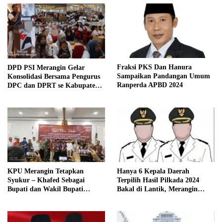
Fraksi PKS Dan Hanura
DPD PSI Merangin Gelar
Sampaikan Pandangan Umum
Konsolidasi Bersama Pengurus
Ranperda APBD 2024
DPC dan DPRT se Kabupaten
Merangin
KPU Merangin Tetapkan
Hanya 6 Kepala Daerah
Syukur – Khafed Sebagai
Terpilih Hasil Pilkada 2024
Bupati dan Wakil Bupati
Bakal di Lantik, Merangin
Merangin Periode 2025 – 2030
Masih Bersengketa