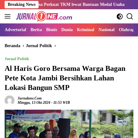
Langsung
ndo-Rama Perkuat TKM lewat Bantuan Modal Usaha
Breaking News
Kemnaker
ke
konten
Advertorial
Berita
Bisnis
Dunia
Kriminal
Nasional
Olahraga
Beranda
Jurnal Politik
Jurnal Politik
Al Haris Goro Bersama Warga Bagan
Pete Kota Jambi Bersihkan Lahan
Lokasi Bangun SMP
Jurnalone.com
Minggu, 13 Okt 2024 - 11:53 WIB