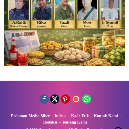
Pedoman Media Siber
Indeks
Kode Etik
Kontak Kami
Redaksi
Tentang Kami