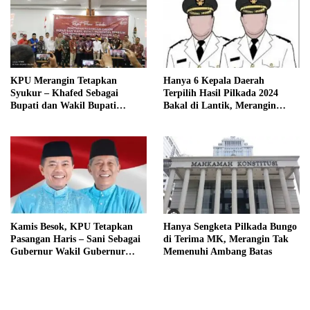
KPU Merangin Tetapkan
Hanya 6 Kepala Daerah
Syukur – Khafed Sebagai
Terpilih Hasil Pilkada 2024
Bupati dan Wakil Bupati
Bakal di Lantik, Merangin
Merangin Periode 2025 – 2030
Masih Bersengketa
Kamis Besok, KPU Tetapkan
Hanya Sengketa Pilkada Bungo
Pasangan Haris – Sani Sebagai
di Terima MK, Merangin Tak
Gubernur Wakil Gubernur
Memenuhi Ambang Batas
Terpilih