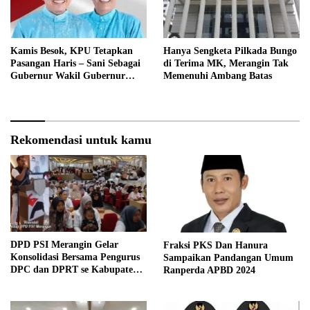
Kamis Besok, KPU Tetapkan
Hanya Sengketa Pilkada Bungo
Pasangan Haris – Sani Sebagai
di Terima MK, Merangin Tak
Gubernur Wakil Gubernur
Memenuhi Ambang Batas
Terpilih
Rekomendasi untuk kamu
DPD PSI Merangin Gelar
Fraksi PKS Dan Hanura
Konsolidasi Bersama Pengurus
Sampaikan Pandangan Umum
DPC dan DPRT se Kabupaten
Ranperda APBD 2024
Merangin