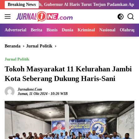
Langsung
Air Merah, Gubernur Al Haris Turut Terjun Padamkan Api
Breaking News
Kem
ke
konten
Advertorial
Berita
Bisnis
Dunia
Kriminal
Nasional
Olahraga
Beranda
Jurnal Politik
Jurnal Politik
Tokoh Masyarakat 11 Kelurahan Jambi
Kota Seberang Dukung Haris-Sani
Jurnalone.com
Jumat, 11 Okt 2024 - 10:26 WIB