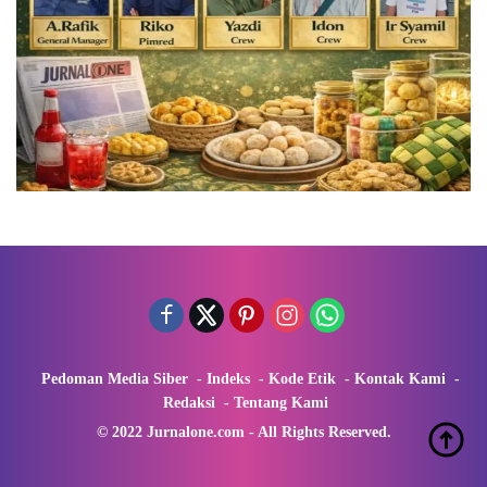
Pedoman Media Siber
Indeks
Kode Etik
Kontak Kami
Redaksi
Tentang Kami
© 2022 Jurnalone.com - All Rights Reserved.