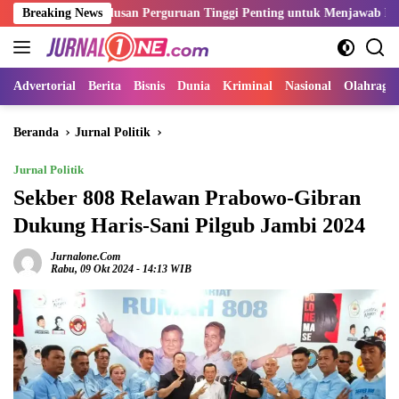
Langsung
nsi Lulusan Perguruan Tinggi Penting untuk Menjawab Kebutuhan Duni
Breaking News
ke
konten
Advertorial
Berita
Bisnis
Dunia
Kriminal
Nasional
Olahraga
Beranda
Jurnal Politik
Jurnal Politik
Sekber 808 Relawan Prabowo-Gibran
Dukung Haris-Sani Pilgub Jambi 2024
Jurnalone.com
Rabu, 09 Okt 2024 - 14:13 WIB