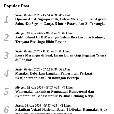
Popular Post
1
Senin, 03 Agu 2026 - 15:00 WIB
86 Lihat
Operasi Antik Siginjai 2026, Polres Merangin Sita 64 gram
Sabu, 42,46 gram Ganja, 5 butir Extasi, dan 21 Tersangka
2
Minggu, 02 Agu 2026 - 19:04 WIB
65 Lihat
Asik!! Stand CFD Merangin Selain Bisa Berburu Kuliner,
Ternyata Bisa Juga Bikin Paspor
3
Senin, 03 Agu 2026 - 11:41 WIB
60 Lihat
Kesra Merangin di Soal, Enam Bulan Gaji Pegawai ‘Syara’
di Pangkas
4
Senin, 03 Agu 2026 - 07:02 WIB
52 Lihat
Menaker Beberkan Langkah Pemerintah Perkuat
Kesejahteraan dan Peli ndungan Pekerja
5
Minggu, 02 Agu 2026 - 08:05 WIB
49 Lihat
Wamenaker Tekankan Penguatan Kompetensi dan
Kemampuan Bahasa untuk Perluas Peluang Kerja
6
Selasa, 04 Agu 2026 - 06:53 WIB
42 Lihat
Pelatihan Vokasi Nasional Batch 4 Dibuka, Kemnaker Ajak