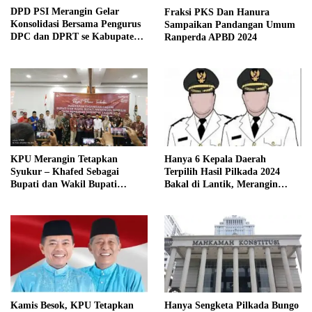
DPD PSI Merangin Gelar
Fraksi PKS Dan Hanura
Konsolidasi Bersama Pengurus
Sampaikan Pandangan Umum
DPC dan DPRT se Kabupaten
Ranperda APBD 2024
Merangin
KPU Merangin Tetapkan
Hanya 6 Kepala Daerah
Syukur – Khafed Sebagai
Terpilih Hasil Pilkada 2024
Bupati dan Wakil Bupati
Bakal di Lantik, Merangin
Merangin Periode 2025 – 2030
Masih Bersengketa
Kamis Besok, KPU Tetapkan
Hanya Sengketa Pilkada Bungo