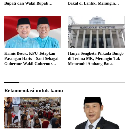
Bupati dan Wakil Bupati
Bakal di Lantik, Merangin
Merangin Periode 2025 – 2030
Masih Bersengketa
Kamis Besok, KPU Tetapkan
Hanya Sengketa Pilkada Bungo
Pasangan Haris – Sani Sebagai
di Terima MK, Merangin Tak
Gubernur Wakil Gubernur
Memenuhi Ambang Batas
Terpilih
Rekomendasi untuk kamu