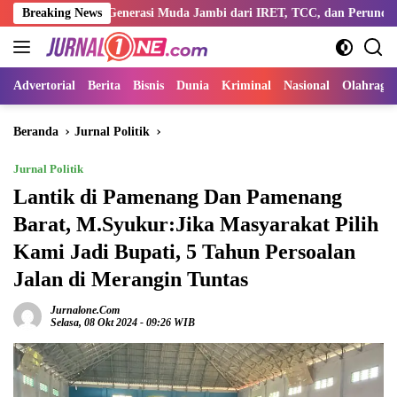
Langsung
tengi Generasi Muda Jambi dari IRET, TCC, dan Perundungan
Breaking News
ke
konten
Advertorial
Berita
Bisnis
Dunia
Kriminal
Nasional
Olahraga
Beranda
Jurnal Politik
Jurnal Politik
Lantik di Pamenang Dan Pamenang
Barat, M.Syukur:Jika Masyarakat Pilih
Kami Jadi Bupati, 5 Tahun Persoalan
Jalan di Merangin Tuntas
Jurnalone.com
Selasa, 08 Okt 2024 - 09:26 WIB