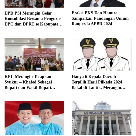
Fraksi PKS Dan Hanura
DPD PSI Merangin Gelar
Sampaikan Pandangan Umum
Konsolidasi Bersama Pengurus
Ranperda APBD 2024
DPC dan DPRT se Kabupaten
Merangin
KPU Merangin Tetapkan
Hanya 6 Kepala Daerah
Syukur – Khafed Sebagai
Terpilih Hasil Pilkada 2024
Bupati dan Wakil Bupati
Bakal di Lantik, Merangin
Merangin Periode 2025 – 2030
Masih Bersengketa