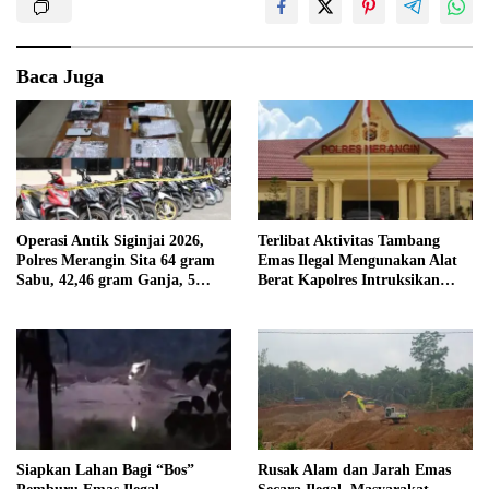
Baca Juga
Operasi Antik Siginjai 2026,
Terlibat Aktivitas Tambang
Polres Merangin Sita 64 gram
Emas Ilegal Mengunakan Alat
Sabu, 42,46 gram Ganja, 5
Berat Kapolres Intruksikan
butir Extasi, dan 21 Tersangka
Tipidter Panggil dan Periksa
Oknum PPPK SD 94 Desa
Tanjung Mudo
Siapkan Lahan Bagi “Bos”
Rusak Alam dan Jarah Emas