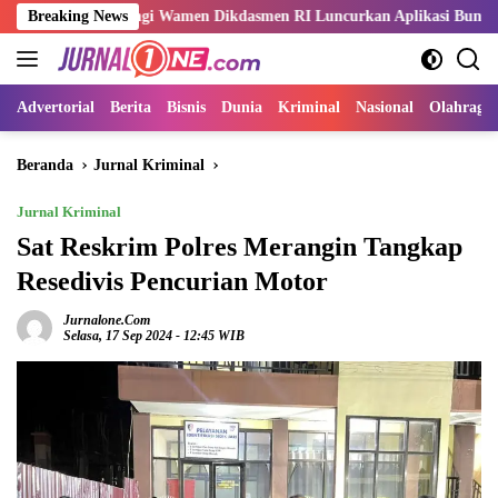
Langsung
mpingi Wamen Dikdasmen RI Luncurkan Aplikasi Bungo Pintar
Breaking News
ke
konten
Advertorial
Berita
Bisnis
Dunia
Kriminal
Nasional
Olahraga
Beranda
Jurnal Kriminal
Jurnal Kriminal
Sat Reskrim Polres Merangin Tangkap
Resedivis Pencurian Motor
Jurnalone.com
Selasa, 17 Sep 2024 - 12:45 WIB