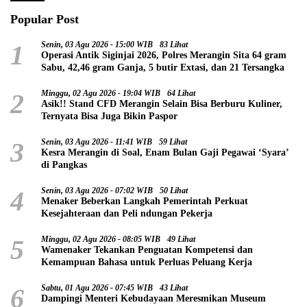
Popular Post
1
Senin, 03 Agu 2026 - 15:00 WIB
83 Lihat
Operasi Antik Siginjai 2026, Polres Merangin Sita 64 gram
Sabu, 42,46 gram Ganja, 5 butir Extasi, dan 21 Tersangka
2
Minggu, 02 Agu 2026 - 19:04 WIB
64 Lihat
Asik!! Stand CFD Merangin Selain Bisa Berburu Kuliner,
Ternyata Bisa Juga Bikin Paspor
3
Senin, 03 Agu 2026 - 11:41 WIB
59 Lihat
Kesra Merangin di Soal, Enam Bulan Gaji Pegawai ‘Syara’
di Pangkas
4
Senin, 03 Agu 2026 - 07:02 WIB
50 Lihat
Menaker Beberkan Langkah Pemerintah Perkuat
Kesejahteraan dan Peli ndungan Pekerja
5
Minggu, 02 Agu 2026 - 08:05 WIB
49 Lihat
Wamenaker Tekankan Penguatan Kompetensi dan
Kemampuan Bahasa untuk Perluas Peluang Kerja
6
Sabtu, 01 Agu 2026 - 07:45 WIB
43 Lihat
Dampingi Menteri Kebudayaan Meresmikan Museum