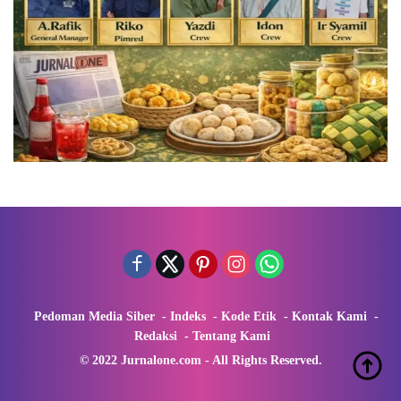
Pedoman Media Siber
Indeks
Kode Etik
Kontak Kami
Redaksi
Tentang Kami
© 2022 Jurnalone.com - All Rights Reserved.