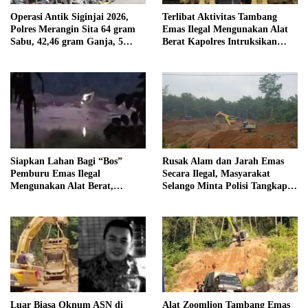
Operasi Antik Siginjai 2026,
Terlibat Aktivitas Tambang
Polres Merangin Sita 64 gram
Emas Ilegal Mengunakan Alat
Sabu, 42,46 gram Ganja, 5
Berat Kapolres Intruksikan
butir Extasi, dan 21 Tersangka
Tipidter Panggil dan Periksa
Oknum PPPK SD 94 Desa
Tanjung Mudo
Siapkan Lahan Bagi “Bos”
Rusak Alam dan Jarah Emas
Pemburu Emas Ilegal
Secara Ilegal, Masyarakat
Mengunakan Alat Berat,
Selango Minta Polisi Tangkap
Operator Pengolahan Air
Trioyono dan Gani
PDAM Tirta Merangin
Terancam di Pecat
Luar Biasa Oknum ASN di
Alat Zoomlion Tambang Emas