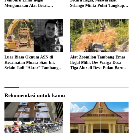
Pemburu Emas Ilegal
Secara Ilegal, Masyarakat
Mengunakan Alat Berat,
Selango Minta Polisi Tangkap
Operator Pengolahan Air
Trioyono dan Gani
PDAM Tirta Merangin
Terancam di Pecat
Luar Biasa Oknum ASN di
Alat Zoomlion Tambang Emas
Kecamatan Muara Siau Ini,
Ilegal Milik Des Warga Desa
Selain Jadi “Aktor” Tambang
Tiga Alur di Desa Pulau Baru
Ilegal Ternyata Juga Jarang
Akan Dilaporkan ke Polisi
Masuk Kantor
Rekomendasi untuk kamu