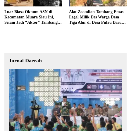
Luar Biasa Oknum ASN di
Alat Zoomlion Tambang Emas
Kecamatan Muara Siau Ini,
Ilegal Milik Des Warga Desa
Selain Jadi “Aktor” Tambang
Tiga Alur di Desa Pulau Baru
Ilegal Ternyata Juga Jarang
Akan Dilaporkan ke Polisi
Masuk Kantor
Jurnal Daerah