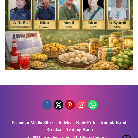
Pedoman Media Siber
Indeks
Kode Etik
Kontak Kami
Redaksi
Tentang Kami
© 2022 Jurnalone.com - All Rights Reserved.