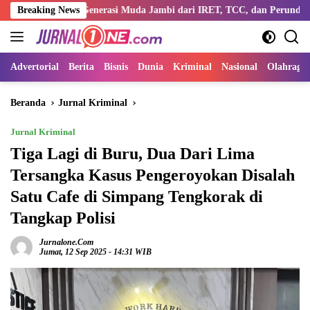
Langsung
ntengi Generasi Muda Jambi dari IRET, TCC, dan Perundungan
Breaking News
ke
konten
Advertorial
Berita
Bisnis
Dunia
Kriminal
Nasional
Olahraga
Beranda
Jurnal Kriminal
Jurnal Kriminal
Tiga Lagi di Buru, Dua Dari Lima
Tersangka Kasus Pengeroyokan Disalah
Satu Cafe di Simpang Tengkorak di
Tangkap Polisi
Jurnalone.com
Jumat, 12 Sep 2025 - 14:31 WIB