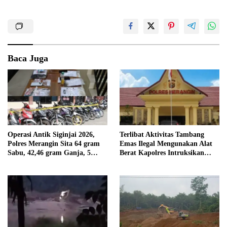
Baca Juga
Operasi Antik Siginjai 2026,
Terlibat Aktivitas Tambang
Polres Merangin Sita 64 gram
Emas Ilegal Mengunakan Alat
Sabu, 42,46 gram Ganja, 5
Berat Kapolres Intruksikan
butir Extasi, dan 21 Tersangka
Tipidter Panggil dan Periksa
Oknum PPPK SD 94 Desa
Tanjung Mudo