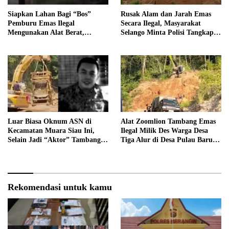
Siapkan Lahan Bagi “Bos”
Rusak Alam dan Jarah Emas
Pemburu Emas Ilegal
Secara Ilegal, Masyarakat
Mengunakan Alat Berat,
Selango Minta Polisi Tangkap
Operator Pengolahan Air
Trioyono dan Gani
PDAM Tirta Merangin
Terancam di Pecat
Luar Biasa Oknum ASN di
Alat Zoomlion Tambang Emas
Kecamatan Muara Siau Ini,
Ilegal Milik Des Warga Desa
Selain Jadi “Aktor” Tambang
Tiga Alur di Desa Pulau Baru
Ilegal Ternyata Juga Jarang
Akan Dilaporkan ke Polisi
Masuk Kantor
Rekomendasi untuk kamu