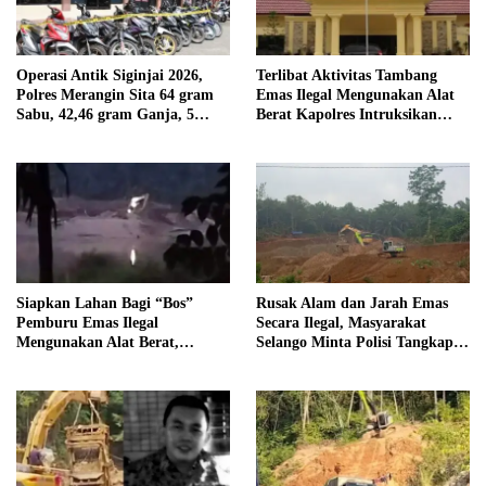
Operasi Antik Siginjai 2026,
Terlibat Aktivitas Tambang
Polres Merangin Sita 64 gram
Emas Ilegal Mengunakan Alat
Sabu, 42,46 gram Ganja, 5
Berat Kapolres Intruksikan
butir Extasi, dan 21 Tersangka
Tipidter Panggil dan Periksa
Oknum PPPK SD 94 Desa
Tanjung Mudo
Siapkan Lahan Bagi “Bos”
Rusak Alam dan Jarah Emas
Pemburu Emas Ilegal
Secara Ilegal, Masyarakat
Mengunakan Alat Berat,
Selango Minta Polisi Tangkap
Operator Pengolahan Air
Trioyono dan Gani
PDAM Tirta Merangin
Terancam di Pecat