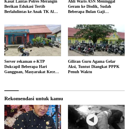
Kasat Lantas Polres Merangin
Ahli Waris ASN Meninggal
Berikan Edukasi Tertib
Geram ke Disdik, Sudah
Berlalulintas ke Anak TK Al
Beberapa Bulan Gaji
Hidayah
Almarhumah Belum di Bayar
Server rekaman e-KTP
Giliran Guru Agama Gelar
Dukcapil Beberapa Hari
Aksi, Tuntut Diangkat PPPK
Gangguan, Masyarakat Kecewa
Penuh Waktu
Tak Bisa Cetak KK dan KTP
Rekomendasi untuk kamu