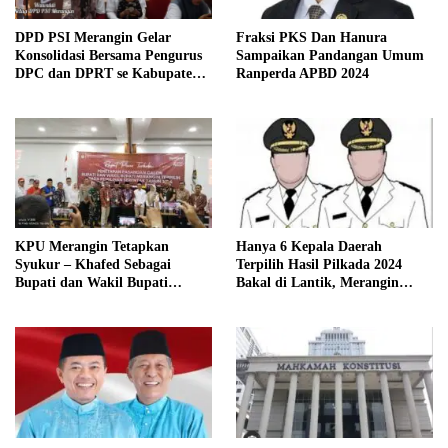
Fraksi PKS Dan Hanura
DPD PSI Merangin Gelar
Sampaikan Pandangan Umum
Konsolidasi Bersama Pengurus
Ranperda APBD 2024
DPC dan DPRT se Kabupaten
Merangin
KPU Merangin Tetapkan
Hanya 6 Kepala Daerah
Syukur – Khafed Sebagai
Terpilih Hasil Pilkada 2024
Bupati dan Wakil Bupati
Bakal di Lantik, Merangin
Merangin Periode 2025 – 2030
Masih Bersengketa