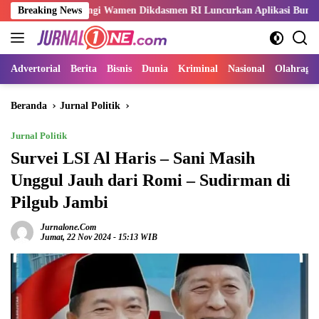
Langsung
mpingi Wamen Dikdasmen RI Luncurkan Aplikasi Bungo Pintar
Breaking News
ke
konten
Advertorial
Berita
Bisnis
Dunia
Kriminal
Nasional
Olahraga
Beranda
Jurnal Politik
Jurnal Politik
Survei LSI Al Haris – Sani Masih
Unggul Jauh dari Romi – Sudirman di
Pilgub Jambi
Jurnalone.com
Jumat, 22 Nov 2024 - 15:13 WIB