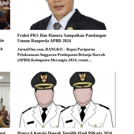
Fraksi PKS Dan Hanura Sampaikan Pandangan
in
Umum Ranperda APBD 2024
ah
JurnalOne.com, BANGKO – Rapat Paripurna
Pelaksanaan Anggaran Pendapatan Belanja Daerah
(APBD) Kabupaten Merangin 2024, resmi…
gai
Hanya 6 Kepala Daerah Terpilih Hasil Pilkada 2024