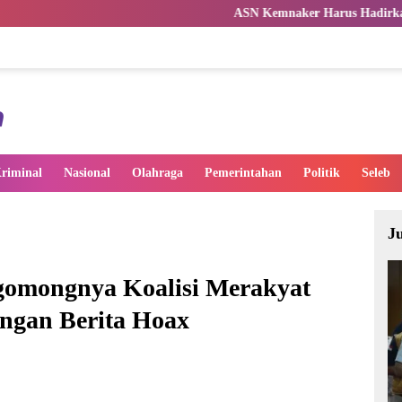
ASN Kemnaker Harus Hadirkan Dampak Nyata bag
riminal
Nasional
Olahraga
Pemerintahan
Politik
Seleb
J
omongnya Koalisi Merakyat
ngan Berita Hoax