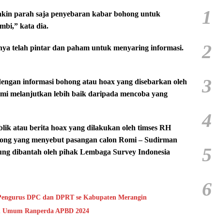
1
makin parah saja penyebaran kabar bohong untuk
mbi,” kata dia.
2
nya telah pintar dan paham untuk menyaring informasi.
3
dengan informasi bohong atau hoax yang disebarkan oleh
ami melanjutkan lebih baik daripada mencoba yang
4
lik atau berita hoax yang dilakukan oleh timses RH
odong yang menyebut pasangan calon Romi – Sudirman
5
sung dibantah oleh pihak Lembaga Survey Indonesia
6
 Pengurus DPC dan DPRT se Kabupaten Merangin
n Umum Ranperda APBD 2024