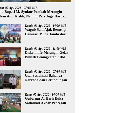
mat, 07 Agu 2026 - 07:15 WIB
ta Bupati M. Syukur Pemkab Merangin
kan Anti Kritik, Namun Pers Juga Harus
ofesional
Kamis, 06 Agu 2026 - 14:29 WIB
Wagub Sani Ajak Bentengi
Generasi Muda Jambi dari
IRET, TCC, dan
Perundungan
Kamis, 06 Agu 2026 - 11:00 WIB
Diskominfo Merangin Gelar
Bimtek Peningkatan SDM
Insan Pers
Kamis, 06 Agu 2026 - 07:34 WIB
Usai Sosialisasi Bahanya
Narkoba dan Perundungan,
Al Haris Tinjau Lokasi
Pembangunan Sekolah
Rakyat
Rabu, 05 Agu 2026 - 14:04 WIB
Gubernur Al Haris Buka
Sosialisasi Akbar Pencegahan
Radikalisme, Perundungan,
dan Narkoba di Bungo