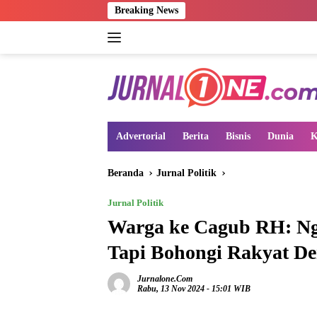
Langsung
Breaking News
ke
konten
Advertorial
Berita
Bisnis
Dunia
K
Beranda
Jurnal Politik
Jurnal Politik
Warga ke Cagub RH: Ng
Tapi Bohongi Rakyat De
Jurnalone.com
Rabu, 13 Nov 2024 - 15:01 WIB