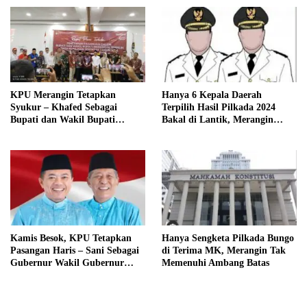
KPU Merangin Tetapkan
Hanya 6 Kepala Daerah
Syukur – Khafed Sebagai
Terpilih Hasil Pilkada 2024
Bupati dan Wakil Bupati
Bakal di Lantik, Merangin
Merangin Periode 2025 – 2030
Masih Bersengketa
Kamis Besok, KPU Tetapkan
Hanya Sengketa Pilkada Bungo
Pasangan Haris – Sani Sebagai
di Terima MK, Merangin Tak
Gubernur Wakil Gubernur
Memenuhi Ambang Batas
Terpilih