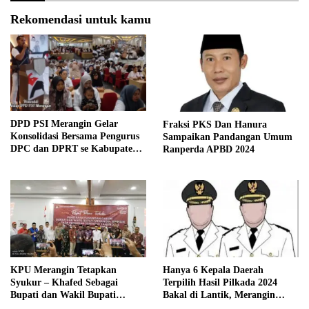
Rekomendasi untuk kamu
DPD PSI Merangin Gelar
Fraksi PKS Dan Hanura
Konsolidasi Bersama Pengurus
Sampaikan Pandangan Umum
DPC dan DPRT se Kabupaten
Ranperda APBD 2024
Merangin
KPU Merangin Tetapkan
Hanya 6 Kepala Daerah
Syukur – Khafed Sebagai
Terpilih Hasil Pilkada 2024
Bupati dan Wakil Bupati
Bakal di Lantik, Merangin
Merangin Periode 2025 – 2030
Masih Bersengketa