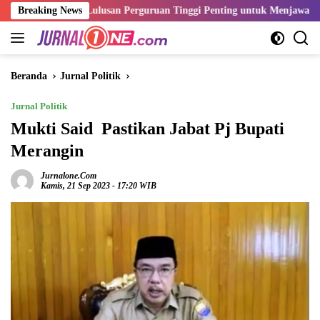
Langsung
tensi Lulusan Perguruan Tinggi Penting untuk Menjawab Kebutuhan D
Breaking News
ke
konten
Beranda
Jurnal Politik
Jurnal Politik
Mukti Said Pastikan Jabat Pj Bupati
Merangin
Jurnalone.com
Kamis, 21 Sep 2023 - 17:20 WIB