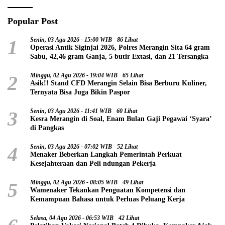
Popular Post
1
Senin, 03 Agu 2026 - 15:00 WIB
86 Lihat
Operasi Antik Siginjai 2026, Polres Merangin Sita 64 gram
Sabu, 42,46 gram Ganja, 5 butir Extasi, dan 21 Tersangka
2
Minggu, 02 Agu 2026 - 19:04 WIB
65 Lihat
Asik!! Stand CFD Merangin Selain Bisa Berburu Kuliner,
Ternyata Bisa Juga Bikin Paspor
3
Senin, 03 Agu 2026 - 11:41 WIB
60 Lihat
Kesra Merangin di Soal, Enam Bulan Gaji Pegawai ‘Syara’
di Pangkas
4
Senin, 03 Agu 2026 - 07:02 WIB
52 Lihat
Menaker Beberkan Langkah Pemerintah Perkuat
Kesejahteraan dan Peli ndungan Pekerja
5
Minggu, 02 Agu 2026 - 08:05 WIB
49 Lihat
Wamenaker Tekankan Penguatan Kompetensi dan
Kemampuan Bahasa untuk Perluas Peluang Kerja
Selasa, 04 Agu 2026 - 06:53 WIB
42 Lihat