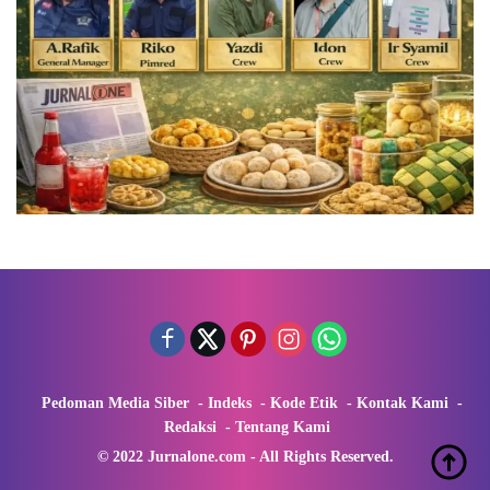
Pedoman Media Siber
Indeks
Kode Etik
Kontak Kami
Redaksi
Tentang Kami
© 2022 Jurnalone.com - All Rights Reserved.