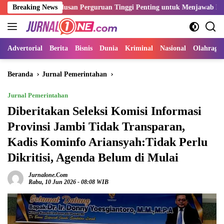
Langsung
si Lulusan Perguruan Tinggi Penting untuk Menjawab Kebutuhan Dunia
Breaking News
ke
konten
Advertorial
Berita
Bisnis
Dunia
Kriminal
Nasional
Olahraga
Beranda
Jurnal Pemerintahan
Jurnal Pemerintahan
Diberitakan Seleksi Komisi Informasi
Provinsi Jambi Tidak Transparan,
Kadis Kominfo Ariansyah:Tidak Perlu
Dikritisi, Agenda Belum di Mulai
Jurnalone.com
Rabu, 10 Jun 2026 - 08:08 WIB