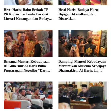
Hesti Haris: Rabu Berkah TP
Hesti Haris: Budaya Harus
PKK Provinsi Jambi Perkuat
Dijaga, Dikenalkan, dan
Literasi Keuangan dan Budaya
Diwariskan
Kelola Sampah dari Rumah
Bersama Menteri Kebudayaan
Dampingi Menteri Kebudayaan
RI Gubernur Al Haris Buka
Meresmikan Museum Sriwijaya
Pusparagam Negeriku “Dari
Dharmakirti, Al Haris: Ini
Jambi untuk Indonesia”
Bukti Rekam Jejak Peradaban
Masa Lalu Provinsi Jambi