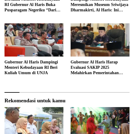
RI Gubernur Al Haris Buka
Meresmikan Museum Sriwijaya
Pusparagam Negeriku “Dari
Dharmakirti, Al Haris: Ini
Jambi untuk Indonesia”
Bukti Rekam Jejak Peradaban
Masa Lalu Provinsi Jambi
Gubernur Al Haris Dampingi
Gubernur Al Haris Harap
Menteri Kebudayaan RI Beri
Evaluasi SAKIP 2025
Kuliah Umum di UNJA
Melahirkan Pemerintahan
Akuntabel dan Pelayanan
Publik Berkualitas
Rekomendasi untuk kamu