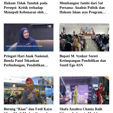
Hukum Tidak Tunduk pada
Membangun Jambi dari Saf
Persepsi: Kritik terhadap
Pertama: Analisis Politik dan
Monopoli Kebenaran oleh
Hukum Islam atas Program
Media dan Aktivis
SUBLING Al Haris
Pringati Hari Anak Nasional,
Bupati M. Syukur Soroti
Bunda Paud Tekankan
Ketimpangan Pendidikan dan
Perlindungan, Pendidikan
Sentil Ego ASN
Inklusif, Serta Pedampingan
Digital
Burung “Kiau” dan Fosil Kayu
Shafa Azzahra Chania Raih