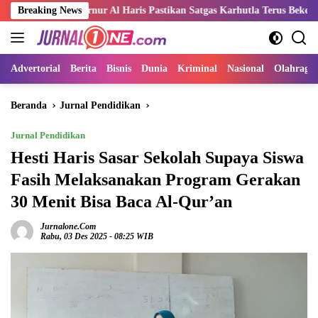
Langsung
bernur Al Haris Pastikan Satgas Karhutla Terus Bekerja Padamkan Titi
Breaking News
ke
konten
Advertorial
Berita
Bisnis
Dunia
Kriminal
Nasional
Olahraga
Beranda
Jurnal Pendidikan
Jurnal Pendidikan
Hesti Haris Sasar Sekolah Supaya Siswa
Fasih Melaksanakan Program Gerakan
30 Menit Bisa Baca Al-Qur’an
Jurnalone.com
Rabu, 03 Des 2025 - 08:25 WIB