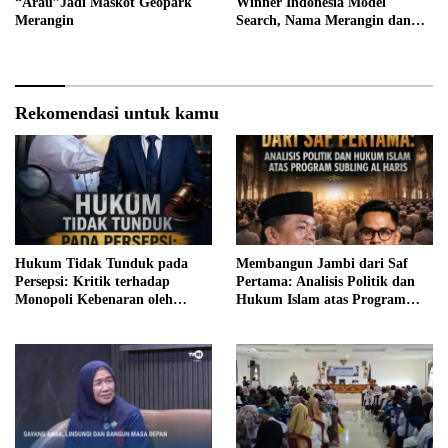
“Arau”Jadi Maskot Geopark
Winner Indonesia Model
Merangin
Search, Nama Merangin dan
Jambi Mengemuka di Tingkat
Nasional
Rekomendasi untuk kamu
Hukum Tidak Tunduk pada
Membangun Jambi dari Saf
Persepsi: Kritik terhadap
Pertama: Analisis Politik dan
Monopoli Kebenaran oleh
Hukum Islam atas Program
Media dan Aktivis
SUBLING Al Haris