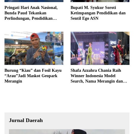
Pringati Hari Anak Nasional,
Bupati M. Syukur Soroti
Bunda Paud Tekankan
Ketimpangan Pendidikan dan
Perlindungan, Pendidikan
Sentil Ego ASN
Inklusif, Serta Pedampingan
Digital
Burung “Kiau” dan Fosil Kayu
Shafa Azzahra Chania Raih
“Arau”Jadi Maskot Geopark
Winner Indonesia Model
Merangin
Search, Nama Merangin dan
Jambi Mengemuka di Tingkat
Nasional
Jurnal Daerah