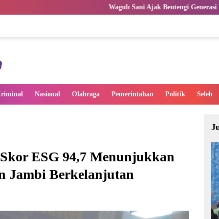
Wagub Sani Ajak Bentengi Generasi Muda Jambi dari IRET
riminal
Nasional
Olahraga
Pemerintahan
Politik
Seleb
J
 Skor ESG 94,7 Menunjukkan
 Jambi Berkelanjutan