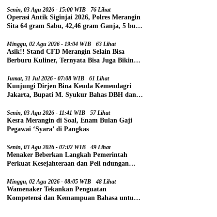
Senin, 03 Agu 2026 - 15:00 WIB
76 Lihat
Operasi Antik Siginjai 2026, Polres Merangin
Sita 64 gram Sabu, 42,46 gram Ganja, 5 butir
Extasi, dan 21 Tersangka
Minggu, 02 Agu 2026 - 19:04 WIB
63 Lihat
Asik!! Stand CFD Merangin Selain Bisa
Berburu Kuliner, Ternyata Bisa Juga Bikin
Paspor
Jumat, 31 Jul 2026 - 07:08 WIB
61 Lihat
Kunjungi Dirjen Bina Keuda Kemendagri
Jakarta, Bupati M. Syukur Bahas DBH dan
DAU
Senin, 03 Agu 2026 - 11:41 WIB
57 Lihat
Kesra Merangin di Soal, Enam Bulan Gaji
Pegawai ‘Syara’ di Pangkas
Senin, 03 Agu 2026 - 07:02 WIB
49 Lihat
Menaker Beberkan Langkah Pemerintah
Perkuat Kesejahteraan dan Peli ndungan
Pekerja
Minggu, 02 Agu 2026 - 08:05 WIB
48 Lihat
Wamenaker Tekankan Penguatan
Kompetensi dan Kemampuan Bahasa untuk
Perluas Peluang Kerja