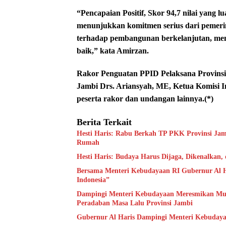
“Pencapaian Positif, Skor 94,7 nilai yang l
menunjukkan komitmen serius dari pemeri
terhadap pembangunan berkelanjutan, meng
baik,” kata Amirzan.
Rakor Penguatan PPID Pelaksana Provinsi J
Jambi Drs. Ariansyah, ME, Ketua Komisi I
peserta rakor dan undangan lainnya.(*)
Berita Terkait
Hesti Haris: Rabu Berkah TP PKK Provinsi Jam
Rumah
Hesti Haris: Budaya Harus Dijaga, Dikenalkan,
Bersama Menteri Kebudayaan RI Gubernur Al H
Indonesia”
Dampingi Menteri Kebudayaan Meresmikan Muse
Peradaban Masa Lalu Provinsi Jambi
Gubernur Al Haris Dampingi Menteri Kebuday