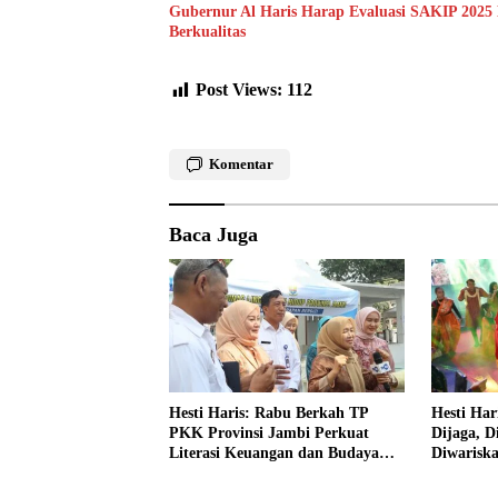
Gubernur Al Haris Harap Evaluasi SAKIP 2025
Berkualitas
Post Views:
112
Komentar
Baca Juga
Hesti Haris: Rabu Berkah TP
Hesti Har
PKK Provinsi Jambi Perkuat
Dijaga, D
Literasi Keuangan dan Budaya
Diwarisk
Kelola Sampah dari Rumah