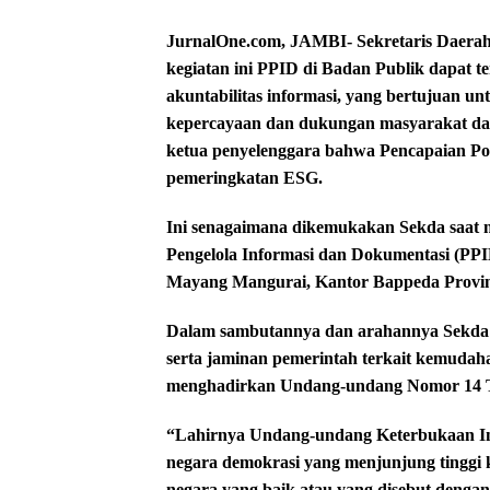
JurnalOne.com, JAMBI- Sekretaris Daera
kegiatan ini PPID di Badan Publik dapat 
akuntabilitas informasi, yang bertujuan 
kepercayaan dan dukungan masyarakat dalam
ketua penyelenggara bahwa Pencapaian Posit
pemeringkatan ESG.
Ini senagaimana dikemukakan Sekda saat 
Pengelola Informasi dan Dokumentasi (PPI
Mayang Mangurai, Kantor Bappeda Provinsi
Dalam sambutannya dan arahannya Sekda 
serta jaminan pemerintah terkait kemudah
menghadirkan Undang-undang Nomor 14 Ta
“Lahirnya Undang-undang Keterbukaan Info
negara demokrasi yang menjunjung tinggi
negara yang baik atau yang disebut denga