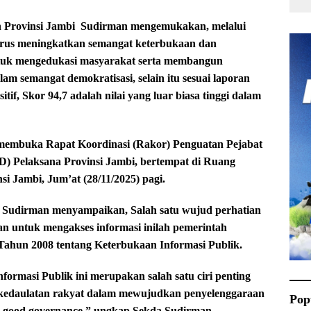
h Provinsi Jambi Sudirman mengemukakan, melalui
terus meningkatkan semangat keterbukaan dan
untuk mengedukasi masyarakat serta membangun
 semangat demokratisasi, selain itu sesuai laporan
if, Skor 94,7 adalah nilai yang luar biasa tinggi dalam
membuka Rapat Koordinasi (Rakor) Penguatan Pejabat
D) Pelaksana Provinsi Jambi, bertempat di Ruang
 Jambi, Jum’at (28/11/2025) pagi.
Sudirman menyampaikan, Salah satu wujud perhatian
an untuk mengakses informasi inilah pemerintah
hun 2008 tentang Keterbukaan Informasi Publik.
rmasi Publik ini merupakan salah satu ciri penting
 kedaulatan rakyat dalam mewujudkan penyelenggaraan
Pop
n good governance,” ungkap Sekda Sudirman.