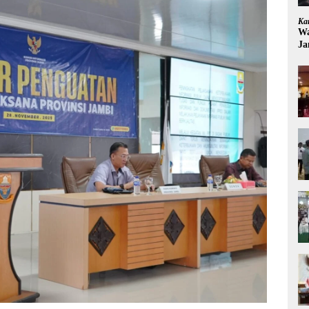
Ka
Wa
Ja