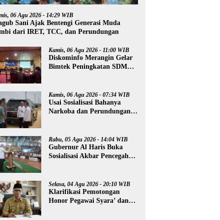
mis, 06 Agu 2026 - 14:29 WIB
gub Sani Ajak Bentengi Generasi Muda
mbi dari IRET, TCC, dan Perundungan
Kamis, 06 Agu 2026 - 11:00 WIB
Diskominfo Merangin Gelar
Bimtek Peningkatan SDM
Insan Pers
Kamis, 06 Agu 2026 - 07:34 WIB
Usai Sosialisasi Bahanya
Narkoba dan Perundungan,
Al Haris Tinjau Lokasi
Pembangunan Sekolah
Rakyat
Rabu, 05 Agu 2026 - 14:04 WIB
Gubernur Al Haris Buka
Sosialisasi Akbar Pencegahan
Radikalisme, Perundungan,
dan Narkoba di Bungo
Selasa, 04 Agu 2026 - 20:10 WIB
Klarifikasi Pemotongan
Honor Pegawai Syara’ dan
Guru Ngaji, Agus:
Kedepankan Tabayyun