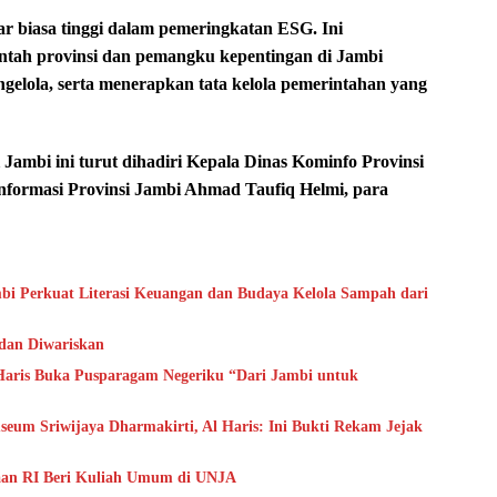
uar biasa tinggi dalam pemeringkatan ESG. Ini
ntah provinsi dan pemangku kepentingan di Jambi
elola, serta menerapkan tata kelola pemerintahan yang
ambi ini turut dihadiri Kepala Dinas Kominfo Provinsi
nformasi Provinsi Jambi Ahmad Taufiq Helmi, para
bi Perkuat Literasi Keuangan dan Budaya Kelola Sampah dari
 dan Diwariskan
aris Buka Pusparagam Negeriku “Dari Jambi untuk
um Sriwijaya Dharmakirti, Al Haris: Ini Bukti Rekam Jejak
aan RI Beri Kuliah Umum di UNJA