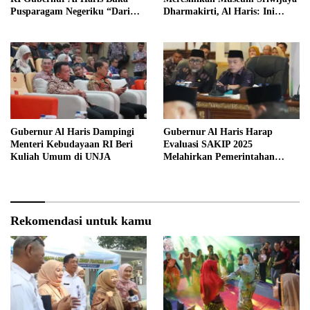
Pusparagam Negeriku “Dari
Dharmakirti, Al Haris: Ini
Jambi untuk Indonesia”
Bukti Rekam Jejak Peradaban
Masa Lalu Provinsi Jambi
Gubernur Al Haris Dampingi
Gubernur Al Haris Harap
Menteri Kebudayaan RI Beri
Evaluasi SAKIP 2025
Kuliah Umum di UNJA
Melahirkan Pemerintahan
Akuntabel dan Pelayanan
Publik Berkualitas
Rekomendasi untuk kamu