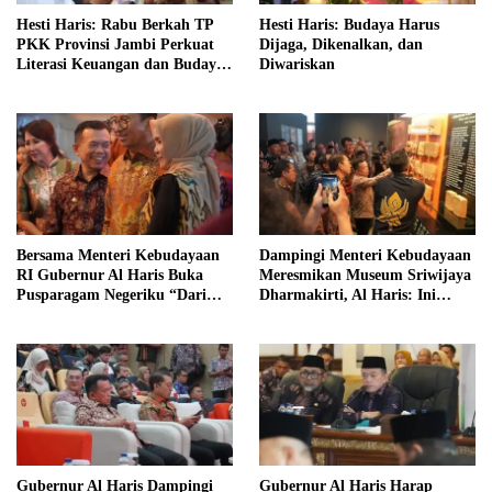
Hesti Haris: Rabu Berkah TP
Hesti Haris: Budaya Harus
PKK Provinsi Jambi Perkuat
Dijaga, Dikenalkan, dan
Literasi Keuangan dan Budaya
Diwariskan
Kelola Sampah dari Rumah
Bersama Menteri Kebudayaan
Dampingi Menteri Kebudayaan
RI Gubernur Al Haris Buka
Meresmikan Museum Sriwijaya
Pusparagam Negeriku “Dari
Dharmakirti, Al Haris: Ini
Jambi untuk Indonesia”
Bukti Rekam Jejak Peradaban
Masa Lalu Provinsi Jambi
Gubernur Al Haris Dampingi
Gubernur Al Haris Harap