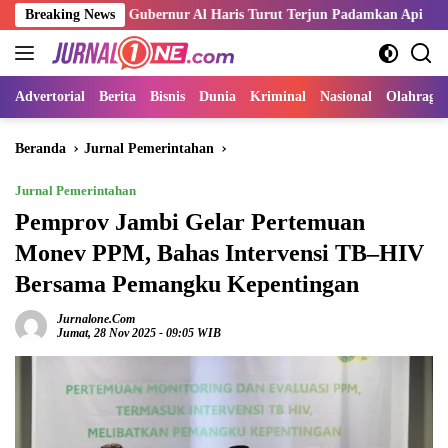
Langsung
 Merah, Gubernur Al Haris Turut Terjun Padamkan Api
Breaking News
Kemnak
ke
konten
Advertorial
Berita
Bisnis
Dunia
Kriminal
Nasional
Olahraga
Beranda
Jurnal Pemerintahan
Jurnal Pemerintahan
Pemprov Jambi Gelar Pertemuan
Monev PPM, Bahas Intervensi TB–HIV
Bersama Pemangku Kepentingan
Jurnalone.com
Jumat, 28 Nov 2025 - 09:05 WIB