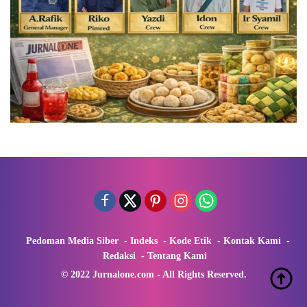
Pedoman Media Siber
Indeks
Kode Etik
Kontak Kami
Redaksi
Tentang Kami
© 2022 Jurnalone.com - All Rights Reserved.