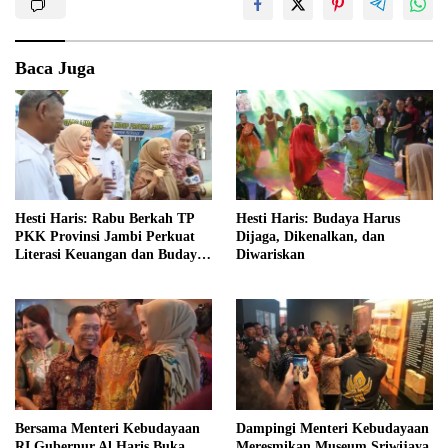
Baca Juga
Hesti Haris: Rabu Berkah TP
Hesti Haris: Budaya Harus
PKK Provinsi Jambi Perkuat
Dijaga, Dikenalkan, dan
Literasi Keuangan dan Budaya
Diwariskan
Kelola Sampah dari Rumah
Bersama Menteri Kebudayaan
Dampingi Menteri Kebudayaan
RI Gubernur Al Haris Buka
Meresmikan Museum Sriwijaya