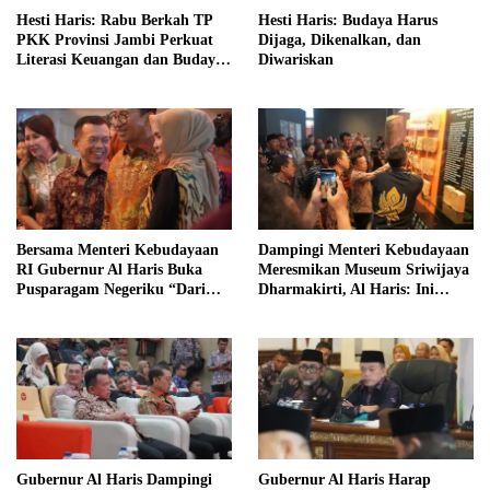
Hesti Haris: Rabu Berkah TP
Hesti Haris: Budaya Harus
PKK Provinsi Jambi Perkuat
Dijaga, Dikenalkan, dan
Literasi Keuangan dan Budaya
Diwariskan
Kelola Sampah dari Rumah
Bersama Menteri Kebudayaan
Dampingi Menteri Kebudayaan
RI Gubernur Al Haris Buka
Meresmikan Museum Sriwijaya
Pusparagam Negeriku “Dari
Dharmakirti, Al Haris: Ini
Jambi untuk Indonesia”
Bukti Rekam Jejak Peradaban
Masa Lalu Provinsi Jambi
Gubernur Al Haris Dampingi
Gubernur Al Haris Harap