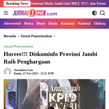
Langsung
ntengi Generasi Muda Jambi dari IRET, TCC, dan Perundungan
Breaking News
ke
konten
Advertorial
Berita
Bisnis
Dunia
Kriminal
Nasional
Olahraga
Beranda
Jurnal Pemerintahan
Jurnal Pemerintahan
Horeee!!! Diskominfo Provinsi Jambi
Raih Penghargaan
Jurnalone.com
Kamis, 27 Nov 2025 - 13:11 WIB