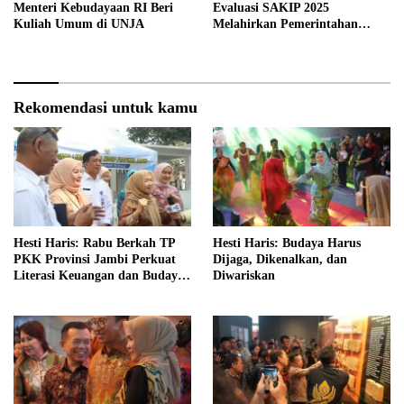
Menteri Kebudayaan RI Beri
Evaluasi SAKIP 2025
Kuliah Umum di UNJA
Melahirkan Pemerintahan
Akuntabel dan Pelayanan
Publik Berkualitas
Rekomendasi untuk kamu
Hesti Haris: Rabu Berkah TP
Hesti Haris: Budaya Harus
PKK Provinsi Jambi Perkuat
Dijaga, Dikenalkan, dan
Literasi Keuangan dan Budaya
Diwariskan
Kelola Sampah dari Rumah