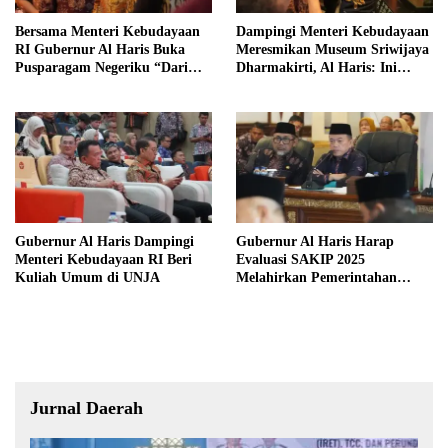
Bersama Menteri Kebudayaan
Dampingi Menteri Kebudayaan
RI Gubernur Al Haris Buka
Meresmikan Museum Sriwijaya
Pusparagam Negeriku “Dari
Dharmakirti, Al Haris: Ini
Jambi untuk Indonesia”
Bukti Rekam Jejak Peradaban
Masa Lalu Provinsi Jambi
Gubernur Al Haris Dampingi
Gubernur Al Haris Harap
Menteri Kebudayaan RI Beri
Evaluasi SAKIP 2025
Kuliah Umum di UNJA
Melahirkan Pemerintahan
Akuntabel dan Pelayanan
Publik Berkualitas
Jurnal Daerah