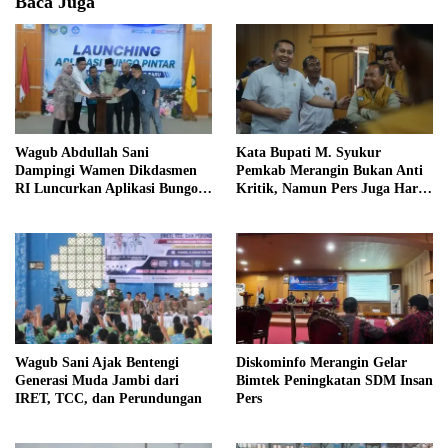
Baca Juga
Wagub Abdullah Sani
Kata Bupati M. Syukur
Dampingi Wamen Dikdasmen
Pemkab Merangin Bukan Anti
RI Luncurkan Aplikasi Bungo
Kritik, Namun Pers Juga Harus
Pintar
Profesional
Wagub Sani Ajak Bentengi
Diskominfo Merangin Gelar
Generasi Muda Jambi dari
Bimtek Peningkatan SDM Insan
IRET, TCC, dan Perundungan
Pers