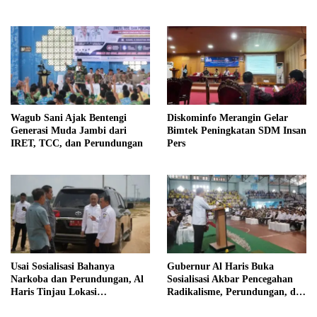
Pintar
Profesional
Wagub Sani Ajak Bentengi
Diskominfo Merangin Gelar
Generasi Muda Jambi dari
Bimtek Peningkatan SDM Insan
IRET, TCC, dan Perundungan
Pers
Usai Sosialisasi Bahanya
Gubernur Al Haris Buka
Narkoba dan Perundungan, Al
Sosialisasi Akbar Pencegahan
Haris Tinjau Lokasi
Radikalisme, Perundungan, dan
Pembangunan Sekolah Rakyat
Narkoba di Bungo