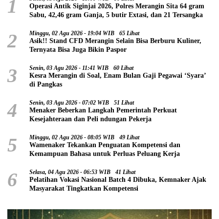
1
Operasi Antik Siginjai 2026, Polres Merangin Sita 64 gram
Sabu, 42,46 gram Ganja, 5 butir Extasi, dan 21 Tersangka
2
Minggu, 02 Agu 2026 - 19:04 WIB
65 Lihat
Asik!! Stand CFD Merangin Selain Bisa Berburu Kuliner,
Ternyata Bisa Juga Bikin Paspor
3
Senin, 03 Agu 2026 - 11:41 WIB
60 Lihat
Kesra Merangin di Soal, Enam Bulan Gaji Pegawai ‘Syara’
di Pangkas
4
Senin, 03 Agu 2026 - 07:02 WIB
51 Lihat
Menaker Beberkan Langkah Pemerintah Perkuat
Kesejahteraan dan Peli ndungan Pekerja
5
Minggu, 02 Agu 2026 - 08:05 WIB
49 Lihat
Wamenaker Tekankan Penguatan Kompetensi dan
Kemampuan Bahasa untuk Perluas Peluang Kerja
6
Selasa, 04 Agu 2026 - 06:53 WIB
41 Lihat
Pelatihan Vokasi Nasional Batch 4 Dibuka, Kemnaker Ajak
Masyarakat Tingkatkan Kompetensi