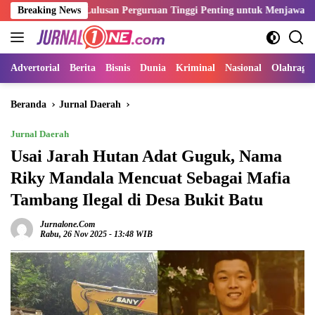
Langsung
tensi Lulusan Perguruan Tinggi Penting untuk Menjawab Kebutuhan D
Breaking News
ke
konten
Advertorial
Berita
Bisnis
Dunia
Kriminal
Nasional
Olahraga
Beranda
Jurnal Daerah
Jurnal Daerah
Usai Jarah Hutan Adat Guguk, Nama
Riky Mandala Mencuat Sebagai Mafia
Tambang Ilegal di Desa Bukit Batu
Jurnalone.com
Rabu, 26 Nov 2025 - 13:48 WIB