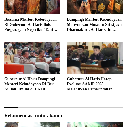
Bersama Menteri Kebudayaan
Dampingi Menteri Kebudayaan
RI Gubernur Al Haris Buka
Meresmikan Museum Sriwijaya
Pusparagam Negeriku “Dari
Dharmakirti, Al Haris: Ini
Jambi untuk Indonesia”
Bukti Rekam Jejak Peradaban
Masa Lalu Provinsi Jambi
Gubernur Al Haris Dampingi
Gubernur Al Haris Harap
Menteri Kebudayaan RI Beri
Evaluasi SAKIP 2025
Kuliah Umum di UNJA
Melahirkan Pemerintahan
Akuntabel dan Pelayanan
Publik Berkualitas
Rekomendasi untuk kamu