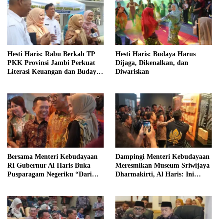
Hesti Haris: Rabu Berkah TP
Hesti Haris: Budaya Harus
PKK Provinsi Jambi Perkuat
Dijaga, Dikenalkan, dan
Literasi Keuangan dan Budaya
Diwariskan
Kelola Sampah dari Rumah
Bersama Menteri Kebudayaan
Dampingi Menteri Kebudayaan
RI Gubernur Al Haris Buka
Meresmikan Museum Sriwijaya
Pusparagam Negeriku “Dari
Dharmakirti, Al Haris: Ini
Jambi untuk Indonesia”
Bukti Rekam Jejak Peradaban
Masa Lalu Provinsi Jambi