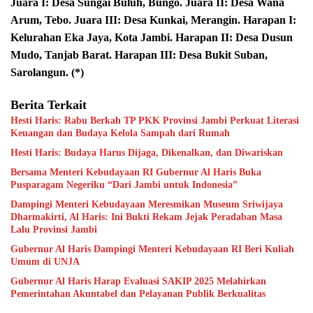
Juara I: Desa Sungai Buluh, Bungo. Juara II: Desa Wana
Arum, Tebo. Juara III: Desa Kunkai, Merangin. Harapan I:
Kelurahan Eka Jaya, Kota Jambi. Harapan II: Desa Dusun
Mudo, Tanjab Barat. Harapan III: Desa Bukit Suban,
Sarolangun. (*)
Berita Terkait
Hesti Haris: Rabu Berkah TP PKK Provinsi Jambi Perkuat Literasi
Keuangan dan Budaya Kelola Sampah dari Rumah
Hesti Haris: Budaya Harus Dijaga, Dikenalkan, dan Diwariskan
Bersama Menteri Kebudayaan RI Gubernur Al Haris Buka
Pusparagam Negeriku “Dari Jambi untuk Indonesia”
Dampingi Menteri Kebudayaan Meresmikan Museum Sriwijaya
Dharmakirti, Al Haris: Ini Bukti Rekam Jejak Peradaban Masa
Lalu Provinsi Jambi
Gubernur Al Haris Dampingi Menteri Kebudayaan RI Beri Kuliah
Umum di UNJA
Gubernur Al Haris Harap Evaluasi SAKIP 2025 Melahirkan
Pemerintahan Akuntabel dan Pelayanan Publik Berkualitas