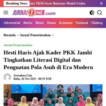
Langsung
erkuat TKM lewat Bantuan Modal Usaha
Breaking News
Kemnaker Sesuaikan
ke
konten
Advertorial
Berita
Bisnis
Dunia
Kriminal
Nasional
Olahraga
Beranda
Jurnal Pemerintahan
Jurnal Pemerintahan
Hesti Haris Ajak Kader PKK Jambi
Tingkatkan Literasi Digital dan
Penguatan Pola Asuh di Era Modern
Jurnalone.com
Rabu, 26 Nov 2025 - 08:59 WIB