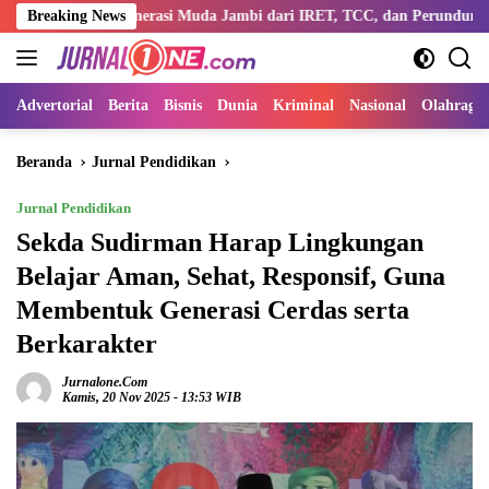
Langsung
 Generasi Muda Jambi dari IRET, TCC, dan Perundungan
Breaking News
Disk
ke
konten
Advertorial
Berita
Bisnis
Dunia
Kriminal
Nasional
Olahraga
Beranda
Jurnal Pendidikan
Jurnal Pendidikan
Sekda Sudirman Harap Lingkungan
Belajar Aman, Sehat, Responsif, Guna
Membentuk Generasi Cerdas serta
Berkarakter
Jurnalone.com
Kamis, 20 Nov 2025 - 13:53 WIB