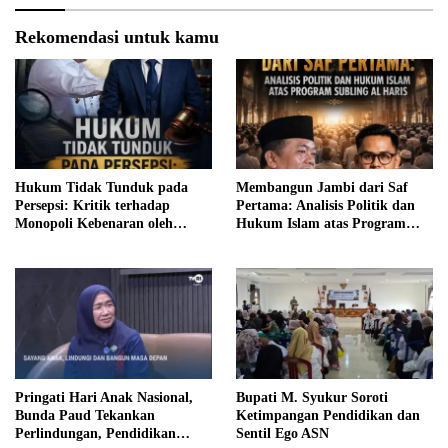
Rekomendasi untuk kamu
Hukum Tidak Tunduk pada
Membangun Jambi dari Saf
Persepsi: Kritik terhadap
Pertama: Analisis Politik dan
Monopoli Kebenaran oleh
Hukum Islam atas Program
Media dan Aktivis
SUBLING Al Haris
Pringati Hari Anak Nasional,
Bupati M. Syukur Soroti
Bunda Paud Tekankan
Ketimpangan Pendidikan dan
Perlindungan, Pendidikan
Sentil Ego ASN