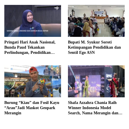
Pringati Hari Anak Nasional,
Bupati M. Syukur Soroti
Bunda Paud Tekankan
Ketimpangan Pendidikan dan
Perlindungan, Pendidikan
Sentil Ego ASN
Inklusif, Serta Pedampingan
Digital
Burung “Kiau” dan Fosil Kayu
Shafa Azzahra Chania Raih
“Arau”Jadi Maskot Geopark
Winner Indonesia Model
Merangin
Search, Nama Merangin dan
Jambi Mengemuka di Tingkat
Nasional