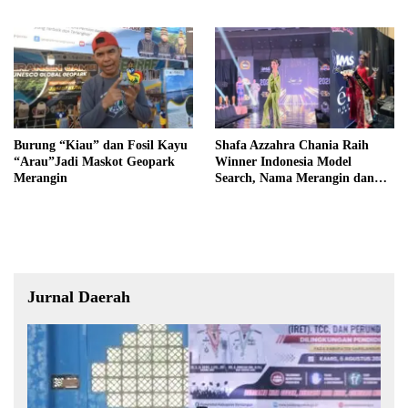
Inklusif, Serta Pedampingan
Digital
Burung “Kiau” dan Fosil Kayu
Shafa Azzahra Chania Raih
“Arau”Jadi Maskot Geopark
Winner Indonesia Model
Merangin
Search, Nama Merangin dan
Jambi Mengemuka di Tingkat
Nasional
Jurnal Daerah