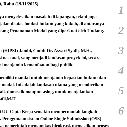
, Rabu (19/11/2025).
1
a menyelesaikan masalah di lapangan, tetapi juga
alan di atas fondasi hukum yang kokoh, di antaranya
2
tang Penanaman Modal yang diperkuat oleh Undang-
3
(HIPSI) Jambi, Cnddt Dr. Asyari Syafii, M.H.,
nasional, yang menjadi landasan proyek ini, secara
mi menjamin kemanfaatan bagi publik.
4
memiliki mandat untuk menjamin kepastian hukum dan
 modal. Ini adalah landasan utama yang memberikan
5
 baik domestik maupun asing, untuk menjalankan
afii,M.H
6
ui UU Cipta Kerja semakin mempermudah langkah
n. Penggunaan sistem Online Single Submission (OSS)
aya pemerintah memangkas birokrasi, memastikan proses