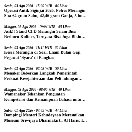
Senin, 03 Agu 2026 - 15:00 WIB
84 Lihat
Operasi Antik Siginjai 2026, Polres Merangin
Sita 64 gram Sabu, 42,46 gram Ganja, 5 butir
Extasi, dan 21 Tersangka
Minggu, 02 Agu 2026 - 19:04 WIB
65 Lihat
Asik!! Stand CFD Merangin Selain Bisa
Berburu Kuliner, Ternyata Bisa Juga Bikin
Paspor
Senin, 03 Agu 2026 - 11:41 WIB
60 Lihat
Kesra Merangin di Soal, Enam Bulan Gaji
Pegawai ‘Syara’ di Pangkas
Senin, 03 Agu 2026 - 07:02 WIB
50 Lihat
Menaker Beberkan Langkah Pemerintah
Perkuat Kesejahteraan dan Peli ndungan
Pekerja
Minggu, 02 Agu 2026 - 08:05 WIB
49 Lihat
Wamenaker Tekankan Penguatan
Kompetensi dan Kemampuan Bahasa untuk
Perluas Peluang Kerja
Sabtu, 01 Agu 2026 - 07:45 WIB
44 Lihat
Dampingi Menteri Kebudayaan Meresmikan
Museum Sriwijaya Dharmakirti, Al Haris: Ini
Bukti Rekam Jejak Peradaban Masa Lalu
Provinsi Jambi