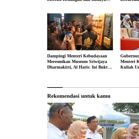
Kelola Sampah dari Rumah
Dampingi Menteri Kebudayaan
Gubernur
Meresmikan Museum Sriwijaya
Menteri 
Dharmakirti, Al Haris: Ini Bukti
Kuliah 
Rekam Jejak Peradaban Masa
Lalu Provinsi Jambi
Rekomendasi untuk kamu