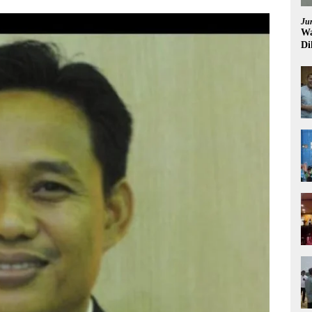
Ju
Wa
Di
Pi