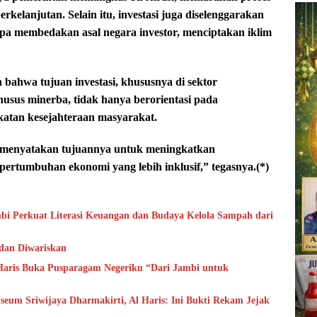
berkelanjutan. Selain itu, investasi juga diselenggarakan
pa membedakan asal negara investor, menciptakan iklim
 bahwa tujuan investasi, khususnya di sektor
husus minerba, tidak hanya berorientasi pada
gkatan kesejahteraan masyarakat.
it menyatakan tujuannya untuk meningkatkan
ertumbuhan ekonomi yang lebih inklusif,” tegasnya.(*)
bi Perkuat Literasi Keuangan dan Budaya Kelola Sampah dari
 dan Diwariskan
aris Buka Pusparagam Negeriku “Dari Jambi untuk
um Sriwijaya Dharmakirti, Al Haris: Ini Bukti Rekam Jejak