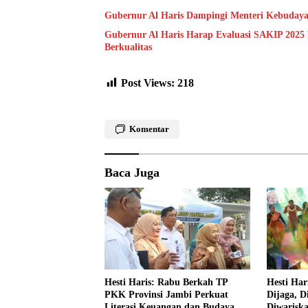
Gubernur Al Haris Dampingi Menteri Kebuday
Gubernur Al Haris Harap Evaluasi SAKIP 2025
Berkualitas
Post Views:
218
Komentar
Baca Juga
Hesti Haris: Rabu Berkah TP
Hesti Har
PKK Provinsi Jambi Perkuat
Dijaga, D
Literasi Keuangan dan Budaya
Diwarisk