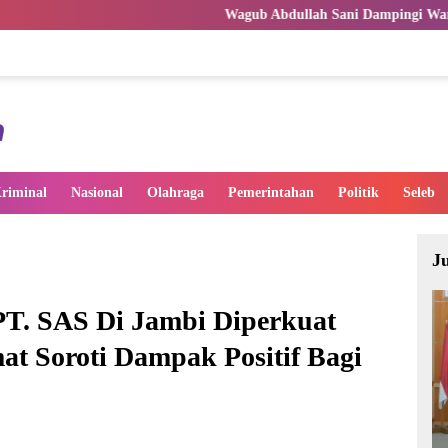
Wagub Abdullah Sani Dampingi Wamen Dikdasmen RI Luncur
riminal
Nasional
Olahraga
Pemerintahan
Politik
Seleb
J
 PT. SAS Di Jambi Diperkuat
 Soroti Dampak Positif Bagi