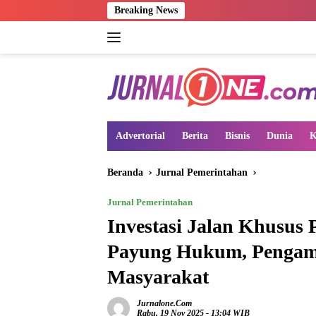
Langsung
Breaking News
ke
konten
Advertorial
Berita
Bisnis
Dunia
K
Beranda
Jurnal Pemerintahan
Jurnal Pemerintahan
Investasi Jalan Khusus
Payung Hukum, Pengamat
Masyarakat
Jurnalone.com
Rabu, 19 Nov 2025 - 13:04 WIB