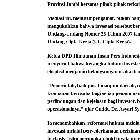
Provinsi Jambi bersama pihak-pihak terkait
Mediasi ini, menurut pengamat, bukan hany
mengukuhkan bahwa investasi tersebut berj
Undang-Undang Nomor 25 Tahun 2007 ten
Undang Cipta Kerja (UU Cipta Kerja).
Ketua DPD Himpunan Insan Pers Indonesia 
menyoroti bahwa kerangka hukum investasi 
eksplisit menjamin kelangsungan usaha de
“Pemerintah, baik pusat maupun daerah, 
keamanan berusaha bagi setiap penanaman
perlindungan dan kejelasan bagi investor,
operasionalnya,” ujar Cnddt. Dr. Asyari Sy
Ia menambahkan, reformasi hukum melal
investasi melalui penyederhanaan perizina
berbasis risiko merupakan bukti nyata up