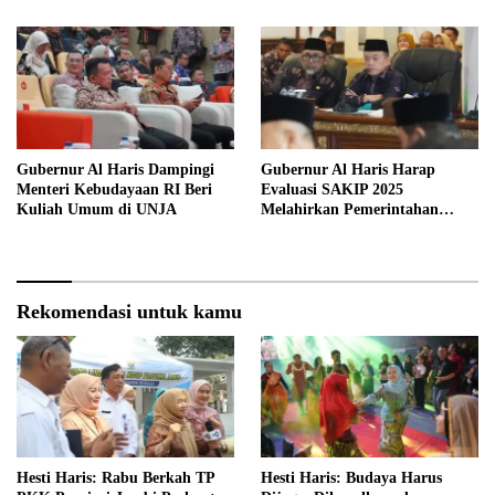
Masa Lalu Provinsi Jambi
Gubernur Al Haris Dampingi
Gubernur Al Haris Harap
Menteri Kebudayaan RI Beri
Evaluasi SAKIP 2025
Kuliah Umum di UNJA
Melahirkan Pemerintahan
Akuntabel dan Pelayanan
Publik Berkualitas
Rekomendasi untuk kamu
Hesti Haris: Rabu Berkah TP
Hesti Haris: Budaya Harus