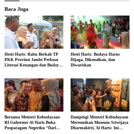
Baca Juga
Hesti Haris: Rabu Berkah TP
Hesti Haris: Budaya Harus
PKK Provinsi Jambi Perkuat
Dijaga, Dikenalkan, dan
Literasi Keuangan dan Budaya
Diwariskan
Kelola Sampah dari Rumah
Bersama Menteri Kebudayaan
Dampingi Menteri Kebudayaan
RI Gubernur Al Haris Buka
Meresmikan Museum Sriwijaya
Pusparagam Negeriku “Dari
Dharmakirti, Al Haris: Ini
Jambi untuk Indonesia”
Bukti Rekam Jejak Peradaban