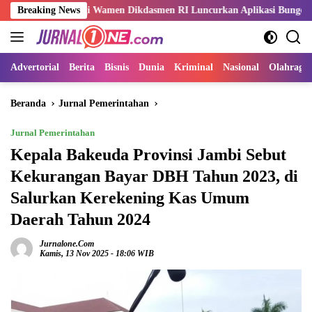
Langsung
ingi Wamen Dikdasmen RI Luncurkan Aplikasi Bungo Pintar
Breaking News
ke
konten
Advertorial
Berita
Bisnis
Dunia
Kriminal
Nasional
Olahraga
Beranda
Jurnal Pemerintahan
Jurnal Pemerintahan
Kepala Bakeuda Provinsi Jambi Sebut
Kekurangan Bayar DBH Tahun 2023, di
Salurkan Kerekening Kas Umum
Daerah Tahun 2024
Jurnalone.com
Kamis, 13 Nov 2025 - 18:06 WIB