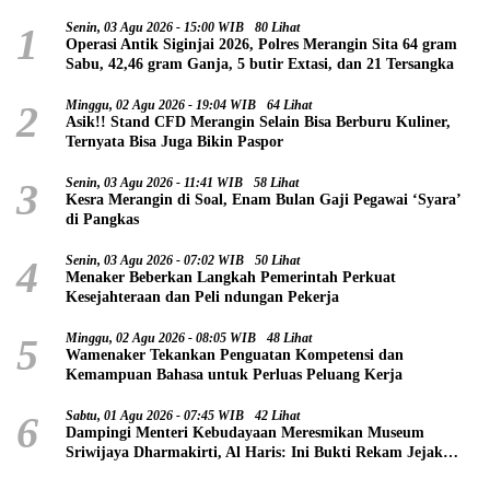
1
Senin, 03 Agu 2026 - 15:00 WIB
80 Lihat
Operasi Antik Siginjai 2026, Polres Merangin Sita 64 gram
Sabu, 42,46 gram Ganja, 5 butir Extasi, dan 21 Tersangka
2
Minggu, 02 Agu 2026 - 19:04 WIB
64 Lihat
Asik!! Stand CFD Merangin Selain Bisa Berburu Kuliner,
Ternyata Bisa Juga Bikin Paspor
3
Senin, 03 Agu 2026 - 11:41 WIB
58 Lihat
Kesra Merangin di Soal, Enam Bulan Gaji Pegawai ‘Syara’
di Pangkas
4
Senin, 03 Agu 2026 - 07:02 WIB
50 Lihat
Menaker Beberkan Langkah Pemerintah Perkuat
Kesejahteraan dan Peli ndungan Pekerja
5
Minggu, 02 Agu 2026 - 08:05 WIB
48 Lihat
Wamenaker Tekankan Penguatan Kompetensi dan
Kemampuan Bahasa untuk Perluas Peluang Kerja
6
Sabtu, 01 Agu 2026 - 07:45 WIB
42 Lihat
Dampingi Menteri Kebudayaan Meresmikan Museum
Sriwijaya Dharmakirti, Al Haris: Ini Bukti Rekam Jejak
Peradaban Masa Lalu Provinsi Jambi