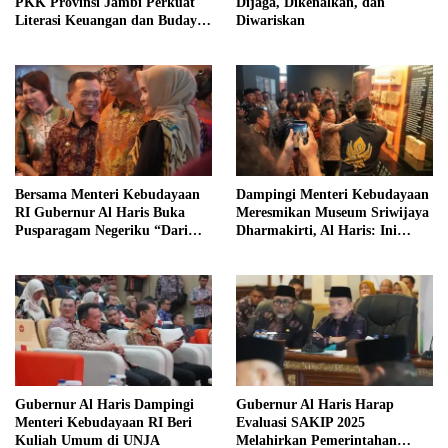
PKK Provinsi Jambi Perkuat
Dijaga, Dikenalkan, dan
Literasi Keuangan dan Budaya
Diwariskan
Kelola Sampah dari Rumah
Bersama Menteri Kebudayaan
Dampingi Menteri Kebudayaan
RI Gubernur Al Haris Buka
Meresmikan Museum Sriwijaya
Pusparagam Negeriku “Dari
Dharmakirti, Al Haris: Ini
Jambi untuk Indonesia”
Bukti Rekam Jejak Peradaban
Masa Lalu Provinsi Jambi
Gubernur Al Haris Dampingi
Gubernur Al Haris Harap
Menteri Kebudayaan RI Beri
Evaluasi SAKIP 2025
Kuliah Umum di UNJA
Melahirkan Pemerintahan