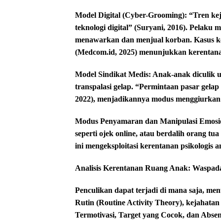
​Model Digital (Cyber-Grooming): “Tren ke
teknologi digital” (Suryani, 2016). Pelaku
menawarkan dan menjual korban. Kasus kej
(Medcom.id, 2025) menunjukkan kerentanan
​Model Sindikat Medis: Anak-anak diculik u
transpalasi gelap. “Permintaan pasar gelap
2022), menjadikannya modus menggiurkan ba
​Modus Penyamaran dan Manipulasi Emosi
seperti ojek online, atau berdalih orang t
ini mengeksploitasi kerentanan psikologis a
Analisis Kerentanan Ruang Anak: Waspad
​Penculikan dapat terjadi di mana saja, me
Rutin (Routine Activity Theory), kejahatan
Termotivasi, Target yang Cocok, dan Abse