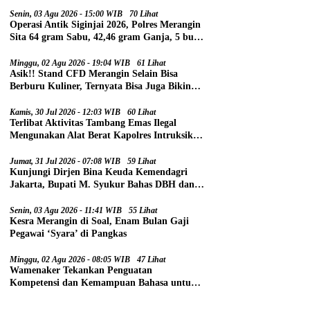
Senin, 03 Agu 2026 - 15:00 WIB
70 Lihat
Operasi Antik Siginjai 2026, Polres Merangin
Sita 64 gram Sabu, 42,46 gram Ganja, 5 butir
Extasi, dan 21 Tersangka
Minggu, 02 Agu 2026 - 19:04 WIB
61 Lihat
Asik!! Stand CFD Merangin Selain Bisa
Berburu Kuliner, Ternyata Bisa Juga Bikin
Paspor
Kamis, 30 Jul 2026 - 12:03 WIB
60 Lihat
Terlibat Aktivitas Tambang Emas Ilegal
Mengunakan Alat Berat Kapolres Intruksikan
Tipidter Panggil dan Periksa Oknum PPPK
SD 94 Desa Tanjung Mudo
Jumat, 31 Jul 2026 - 07:08 WIB
59 Lihat
Kunjungi Dirjen Bina Keuda Kemendagri
Jakarta, Bupati M. Syukur Bahas DBH dan
DAU
Senin, 03 Agu 2026 - 11:41 WIB
55 Lihat
Kesra Merangin di Soal, Enam Bulan Gaji
Pegawai ‘Syara’ di Pangkas
Minggu, 02 Agu 2026 - 08:05 WIB
47 Lihat
Wamenaker Tekankan Penguatan
Kompetensi dan Kemampuan Bahasa untuk
Perluas Peluang Kerja