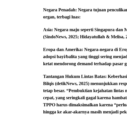
​Negara Penadah: Negara tujuan penculikan
organ, terbagi luas:
​Asia: Negara maju seperti Singapura dan Ma
(SindoNews, 2025; Hidayatullah & Melisa, 
​Eropa dan Amerika: Negara-negara di Ero
adopsi bayi/balita yang tinggi sering menja
ketat mendorong demand terhadap pasar ge
​Tantangan Hukum Lintas Batas: Keberhas
Bilqis (detikNews, 2025) menunjukkan resp
tetap besar. “Pembuktian kejahatan lintas
cepat, yang seringkali gagal karena hambat
TPPO harus dimaksimalkan karena “perluas
hingga ke akar-akarnya masih menjadi peke