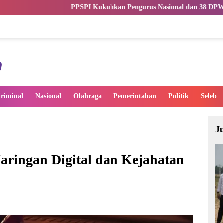
PPSPI Kukuhkan Pengurus Nasional dan 38 DPW, Perkuat Profesionalis
riminal
Nasional
Olahraga
Pemerintahan
Politik
Seleb
J
aringan Digital dan Kejahatan