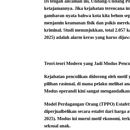
​Di tengah ancaman ini, Undang-Undang Pe
ketajamannya. Jika kejahatan terencana in
gambaran nyata bahwa kota kita belum s
menjamin keamanan fisik dan psikis mere
kriminal. Studi menunjukkan, total 2.057 
2025) adalah alarm keras yang harus dija
Teori-teori Modern yang Jadi Modus Penc
​Kejahatan penculikan didorong oleh motif y
pilihan rasional, di mana pelaku melihat ana
Modus operandi kini sangat mengandalkan 
​Model Perdagangan Orang (TPPO) Estafet:
diperjualbelikan secara estafet dari harga
2025). Modus ini murni motif ekonomi, terka
seksual anak.