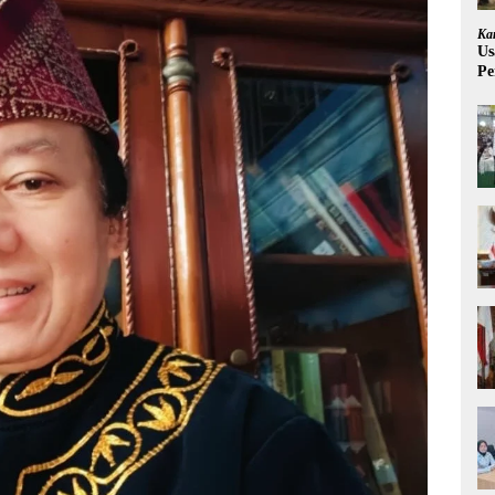
Ka
Us
Pe
Pe