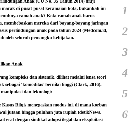
rlindungan Anak (UU No. 35 Tahun 2014) diuji
1
i marak di pusat-pusat keramaian kota, bukankah ini
epenuhnya ramah anak? Kota ramah anak harus
ka, membebaskan mereka dari bayang-bayang jaringan
2
kasus perlindungan anak pada tahun 2024 (Medcom.id,
wab oleh seluruh pemangku kebijakan.
3
ulikan Anak
4
ang kompleks dan sistemik, dilihat melalui lensa teori
k sebagai ‘komoditas’ bernilai tinggi (Clark, 2016).
5
manipulasi dan teknologi:
 Kasus Bilqis menegaskan modus ini, di mana korban
6
 awal jutaan hingga puluhan juta rupiah (detikNews,
it erat dengan sindikat adopsi ilegal dan eksploitasi