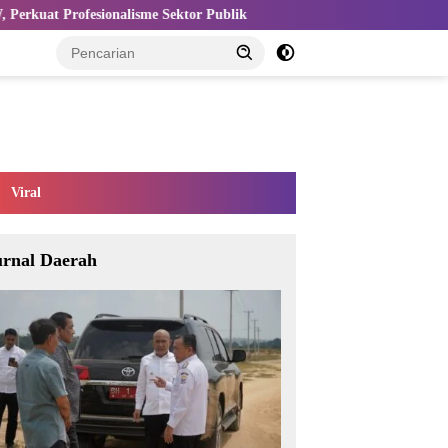
me Sektor Publik
Kemnaker Perkuat Ekosistem K3 untuk Tingk
Viral
urnal Daerah