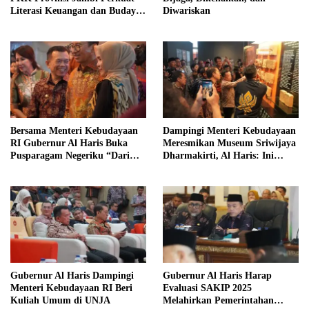
Literasi Keuangan dan Budaya
Diwariskan
Kelola Sampah dari Rumah
Bersama Menteri Kebudayaan
Dampingi Menteri Kebudayaan
RI Gubernur Al Haris Buka
Meresmikan Museum Sriwijaya
Pusparagam Negeriku “Dari
Dharmakirti, Al Haris: Ini
Jambi untuk Indonesia”
Bukti Rekam Jejak Peradaban
Masa Lalu Provinsi Jambi
Gubernur Al Haris Dampingi
Gubernur Al Haris Harap
Menteri Kebudayaan RI Beri
Evaluasi SAKIP 2025
Kuliah Umum di UNJA
Melahirkan Pemerintahan