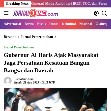
Langsung
entengi Generasi Muda Jambi dari IRET, TCC, dan Perundungan
Breaking News
ke
konten
Advertorial
Berita
Bisnis
Dunia
Kriminal
Nasional
Olahraga
Beranda
Jurnal Pemerintahan
Jurnal Pemerintahan
Gubernur Al Haris Ajak Masyarakat
Jaga Persatuan Kesatuan Bangun
Bangsa dan Daerah
Jurnalone.com
Kamis, 21 Agu 2025 - 13:11 WIB