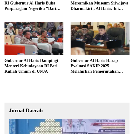
RI Gubernur Al Haris Buka
Meresmikan Museum Sriwijaya
Pusparagam Negeriku “Dari
Dharmakirti, Al Haris: Ini
Jambi untuk Indonesia”
Bukti Rekam Jejak Peradaban
Masa Lalu Provinsi Jambi
Gubernur Al Haris Dampingi
Gubernur Al Haris Harap
Menteri Kebudayaan RI Beri
Evaluasi SAKIP 2025
Kuliah Umum di UNJA
Melahirkan Pemerintahan
Akuntabel dan Pelayanan
Publik Berkualitas
Jurnal Daerah