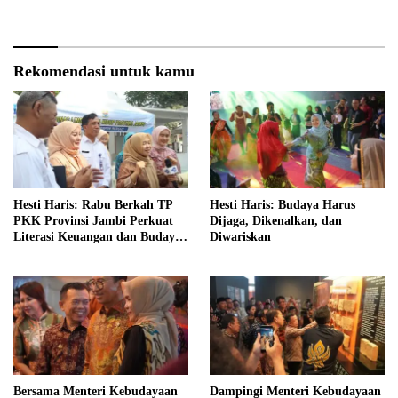
Akuntabel dan Pelayanan
Publik Berkualitas
Rekomendasi untuk kamu
Hesti Haris: Rabu Berkah TP
Hesti Haris: Budaya Harus
PKK Provinsi Jambi Perkuat
Dijaga, Dikenalkan, dan
Literasi Keuangan dan Budaya
Diwariskan
Kelola Sampah dari Rumah
Bersama Menteri Kebudayaan
Dampingi Menteri Kebudayaan