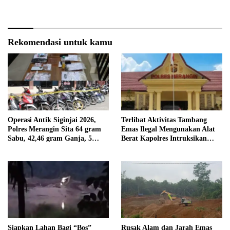
Ilegal Ternyata Juga Jarang
Akan Dilaporkan ke Polisi
Masuk Kantor
Rekomendasi untuk kamu
Operasi Antik Siginjai 2026,
Terlibat Aktivitas Tambang
Polres Merangin Sita 64 gram
Emas Ilegal Mengunakan Alat
Sabu, 42,46 gram Ganja, 5
Berat Kapolres Intruksikan
butir Extasi, dan 21 Tersangka
Tipidter Panggil dan Periksa
Oknum PPPK SD 94 Desa
Tanjung Mudo
Siapkan Lahan Bagi “Bos”
Rusak Alam dan Jarah Emas