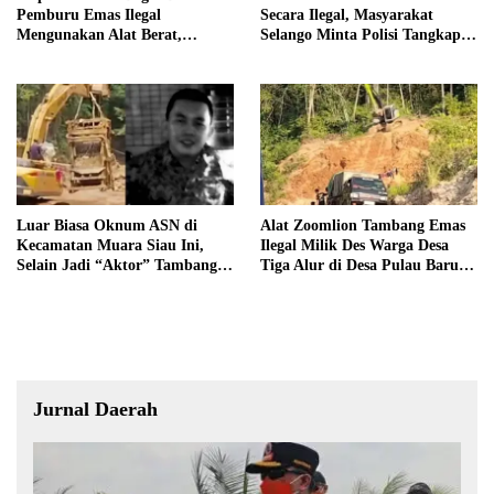
Pemburu Emas Ilegal
Secara Ilegal, Masyarakat
Mengunakan Alat Berat,
Selango Minta Polisi Tangkap
Operator Pengolahan Air
Trioyono dan Gani
PDAM Tirta Merangin
Terancam di Pecat
Luar Biasa Oknum ASN di
Alat Zoomlion Tambang Emas
Kecamatan Muara Siau Ini,
Ilegal Milik Des Warga Desa
Selain Jadi “Aktor” Tambang
Tiga Alur di Desa Pulau Baru
Ilegal Ternyata Juga Jarang
Akan Dilaporkan ke Polisi
Masuk Kantor
Jurnal Daerah