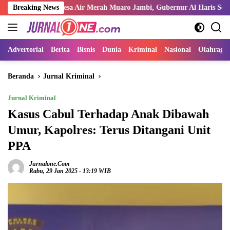
Langsung
r di Desa Air Merah Muaro Jambi, Gubernur Al Haris Serukan Ulama dan
Breaking News
ke
konten
Advertorial
Berita
Bisnis
Dunia
Kriminal
Nasional
Olahraga
Beranda
Jurnal Kriminal
Jurnal Kriminal
Kasus Cabul Terhadap Anak Dibawah
Umur, Kapolres: Terus Ditangani Unit
PPA
Jurnalone.com
Rabu, 29 Jan 2025 - 13:19 WIB