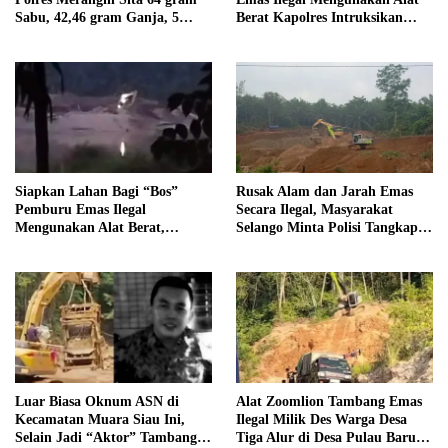
Sabu, 42,46 gram Ganja, 5
Berat Kapolres Intruksikan
butir Extasi, dan 21 Tersangka
Tipidter Panggil dan Periksa
Oknum PPPK SD 94 Desa
Tanjung Mudo
Siapkan Lahan Bagi “Bos”
Rusak Alam dan Jarah Emas
Pemburu Emas Ilegal
Secara Ilegal, Masyarakat
Mengunakan Alat Berat,
Selango Minta Polisi Tangkap
Operator Pengolahan Air
Trioyono dan Gani
PDAM Tirta Merangin
Terancam di Pecat
Luar Biasa Oknum ASN di
Alat Zoomlion Tambang Emas
Kecamatan Muara Siau Ini,
Ilegal Milik Des Warga Desa
Selain Jadi “Aktor” Tambang
Tiga Alur di Desa Pulau Baru