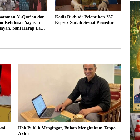
hataman Al-Qur’an dan
Kadis Dikbud: Pelantikan 237
an Kelulusan Yayasan
Kepsek Sudah Sesuai Prosedur
dayah, Sani Harap Lahir
 Qurani dan Berakhlak
wai
Hak Publik Mengingat, Bukan Menghukum Tanpa
Akhir