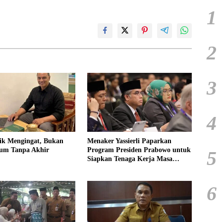
1
2
3
4
ik Mengingat, Bukan
Menaker Yassierli Paparkan
um Tanpa Akhir
Program Presiden Prabowo untuk
5
Siapkan Tenaga Kerja Masa
Depan
6