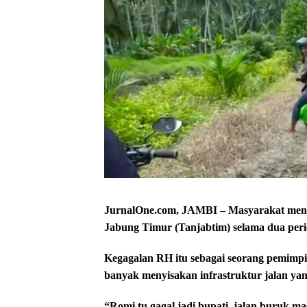
JurnalOne.com, JAMBI – Masyarakat meni
Jabung Timur (Tanjabtim) selama dua peri
Kegagalan RH itu sebagai seorang pemimp
banyak menyisakan infrastruktur jalan yan
“Romi tu gagal jadi bupati, jalan buruk mas