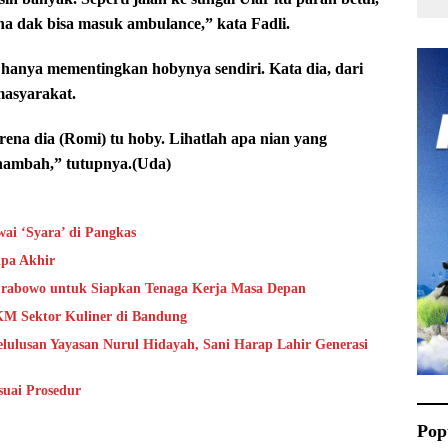
na dak bisa masuk ambulance,” kata Fadli.
 hanya mementingkan hobynya sendiri. Kata dia, dari
masyarakat.
rena dia (Romi) tu hoby. Lihatlah apa nian yang
k nambah,” tutupnya.(Uda)
ai ‘Syara’ di Pangkas
pa Akhir
 Prabowo untuk Siapkan Tenaga Kerja Masa Depan
KM Sektor Kuliner di Bandung
ulusan Yayasan Nurul Hidayah, Sani Harap Lahir Generasi
suai Prosedur
Pop