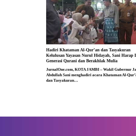
Hadiri Khataman Al-Qur’an dan Tasyakuran
Kelulusan Yayasan Nurul Hidayah, Sani Harap 
Generasi Qurani dan Berakhlak Mulia
JurnalOne.com, KOTA JAMBI – Wakil Gubernur J
Abdullah Sani menghadiri acara Khataman Al-Qur’
dan Tasyakuran…