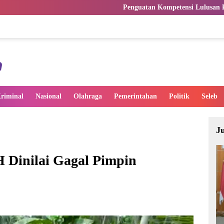
Penguatan Kompetensi Lulusan Perguruan Tinggi P
riminal
Nasional
Olahraga
Pemerintahan
Politik
Seleb
J
 Dinilai Gagal Pimpin