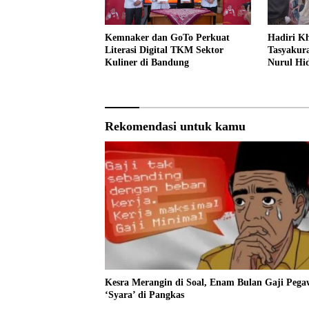
Kemnaker dan GoTo Perkuat
Hadiri K
Literasi Digital TKM Sektor
Tasyakur
Kuliner di Bandung
Nurul Hi
Generasi
Mulia
Rekomendasi untuk kamu
Kesra Merangin di Soal, Enam Bulan Gaji Pega
‘Syara’ di Pangkas