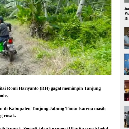
Ju
Wa
Di
Pi
lai Romi Hariyanto (RH) gagal memimpin Tanjung
ode.
in di Kabupaten Tanjung Jabung Timur karena masih
g rusak.
ih banyak. Seperti jalan ke sungai Ular itu parah betul,