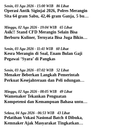
Senin, 03 Agu 2026 - 15:00 WIB
86 Lihat
Operasi Antik Siginjai 2026, Polres Merangin
Sita 64 gram Sabu, 42,46 gram Ganja, 5 butir
Extasi, dan 21 Tersangka
Minggu, 02 Agu 2026 - 19:04 WIB
65 Lihat
Asik!! Stand CFD Merangin Selain Bisa
Berburu Kuliner, Ternyata Bisa Juga Bikin
Paspor
Senin, 03 Agu 2026 - 11:41 WIB
60 Lihat
Kesra Merangin di Soal, Enam Bulan Gaji
Pegawai ‘Syara’ di Pangkas
Senin, 03 Agu 2026 - 07:02 WIB
52 Lihat
Menaker Beberkan Langkah Pemerintah
Perkuat Kesejahteraan dan Peli ndungan
Pekerja
Minggu, 02 Agu 2026 - 08:05 WIB
49 Lihat
Wamenaker Tekankan Penguatan
Kompetensi dan Kemampuan Bahasa untuk
Perluas Peluang Kerja
Selasa, 04 Agu 2026 - 06:53 WIB
43 Lihat
Pelatihan Vokasi Nasional Batch 4 Dibuka,
Kemnaker Ajak Masyarakat Tingkatkan
Kompetensi