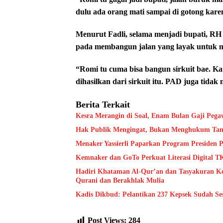
dulu ada orang mati sampai di gotong kare
Menurut Fadli, selama menjadi bupati, RH
pada membangun jalan yang layak untuk 
“Romi tu cuma bisa bangun sirkuit bae. Ka
dihasilkan dari sirkuit itu. PAD juga tida
Berita Terkait
Kesra Merangin di Soal, Enam Bulan Gaji Pegaw
Hak Publik Mengingat, Bukan Menghukum Tan
Menaker Yassierli Paparkan Program Presiden
Kemnaker dan GoTo Perkuat Literasi Digital T
Hadiri Khataman Al-Qur’an dan Tasyakuran Kel
Qurani dan Berakhlak Mulia
Kadis Dikbud: Pelantikan 237 Kepsek Sudah Se
Post Views:
284