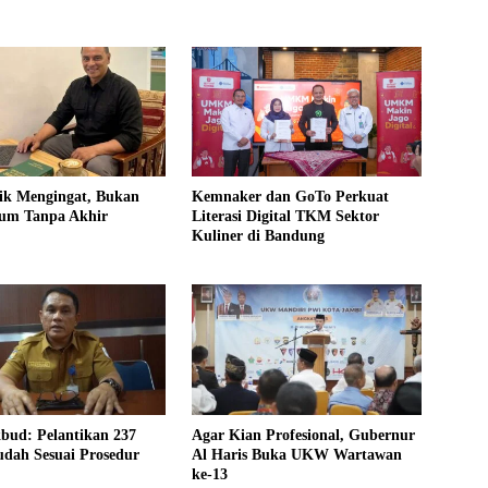
ik Mengingat, Bukan
Kemnaker dan GoTo Perkuat
um Tanpa Akhir
Literasi Digital TKM Sektor
Kuliner di Bandung
bud: Pelantikan 237
Agar Kian Profesional, Gubernur
udah Sesuai Prosedur
Al Haris Buka UKW Wartawan
ke-13