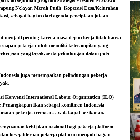
park an sejumlah program strategis Presiden Prabowo
Kampung Nelayan Merah Putih, Koperasi Desa/Kelurahan
isasi, sebagai bagian dari agenda penciptaan jutaan
t menjadi penting karena masa depan kerja tidak hanya
h kesiapan pekerja untuk memiliki keterampilan yang
pekerjaan yang layak, serta pelindungan dalam pola
, Indonesia juga menempatkan pelindungan pekerja
ayak.
i Konvensi International Labour Organization (ILO)
r Penangkapan Ikan sebagai komitmen Indonesia
lamatan pekerja, termasuk awak kapal perikanan.
penyusunan kebijakan nasional bagi pekerja platform
 dan kesejahteraan pekerja platform menjadi bagian