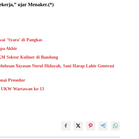
kerja,” ujar Menaker.(*)
ai ‘Syara’ di Pangkas
pa Akhir
KM Sektor Kuliner di Bandung
ulusan Yayasan Nurul Hidayah, Sani Harap Lahir Generasi
suai Prosedur
ka UKW Wartawan ke-13