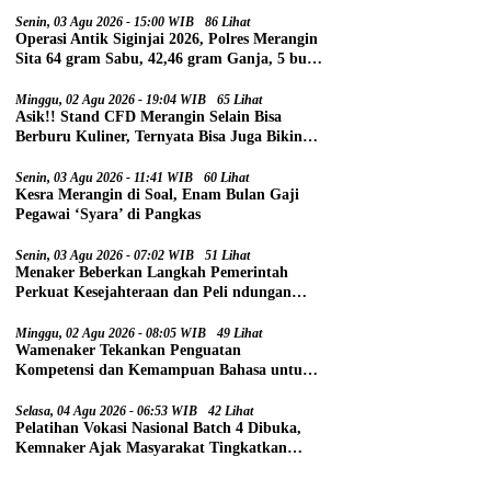
Senin, 03 Agu 2026 - 15:00 WIB
86 Lihat
Operasi Antik Siginjai 2026, Polres Merangin
Sita 64 gram Sabu, 42,46 gram Ganja, 5 butir
Extasi, dan 21 Tersangka
Minggu, 02 Agu 2026 - 19:04 WIB
65 Lihat
Asik!! Stand CFD Merangin Selain Bisa
Berburu Kuliner, Ternyata Bisa Juga Bikin
Paspor
Senin, 03 Agu 2026 - 11:41 WIB
60 Lihat
Kesra Merangin di Soal, Enam Bulan Gaji
Pegawai ‘Syara’ di Pangkas
Senin, 03 Agu 2026 - 07:02 WIB
51 Lihat
Menaker Beberkan Langkah Pemerintah
Perkuat Kesejahteraan dan Peli ndungan
Pekerja
Minggu, 02 Agu 2026 - 08:05 WIB
49 Lihat
Wamenaker Tekankan Penguatan
Kompetensi dan Kemampuan Bahasa untuk
Perluas Peluang Kerja
Selasa, 04 Agu 2026 - 06:53 WIB
42 Lihat
Pelatihan Vokasi Nasional Batch 4 Dibuka,
Kemnaker Ajak Masyarakat Tingkatkan
Kompetensi