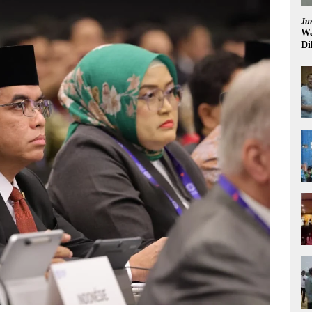
Ju
Wa
Di
Pi