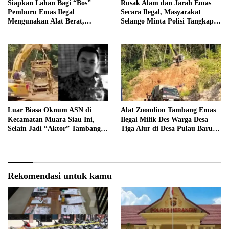
Siapkan Lahan Bagi “Bos”
Rusak Alam dan Jarah Emas
Pemburu Emas Ilegal
Secara Ilegal, Masyarakat
Mengunakan Alat Berat,
Selango Minta Polisi Tangkap
Operator Pengolahan Air
Trioyono dan Gani
PDAM Tirta Merangin
Terancam di Pecat
Luar Biasa Oknum ASN di
Alat Zoomlion Tambang Emas
Kecamatan Muara Siau Ini,
Ilegal Milik Des Warga Desa
Selain Jadi “Aktor” Tambang
Tiga Alur di Desa Pulau Baru
Ilegal Ternyata Juga Jarang
Akan Dilaporkan ke Polisi
Masuk Kantor
Rekomendasi untuk kamu