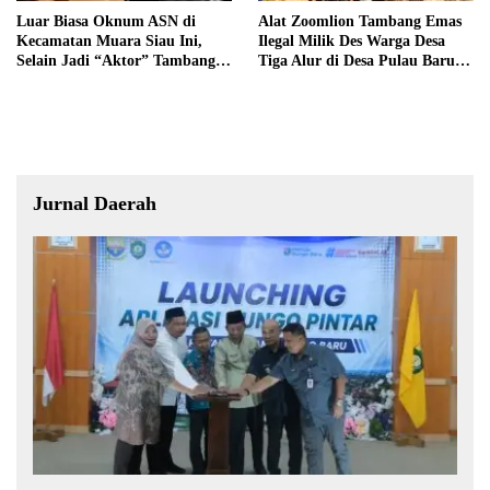
Luar Biasa Oknum ASN di
Alat Zoomlion Tambang Emas
Kecamatan Muara Siau Ini,
Ilegal Milik Des Warga Desa
Selain Jadi “Aktor” Tambang
Tiga Alur di Desa Pulau Baru
Ilegal Ternyata Juga Jarang
Akan Dilaporkan ke Polisi
Masuk Kantor
Jurnal Daerah