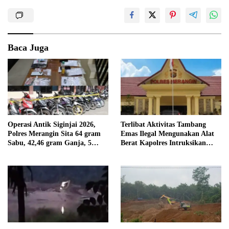
Baca Juga
Operasi Antik Siginjai 2026,
Terlibat Aktivitas Tambang
Polres Merangin Sita 64 gram
Emas Ilegal Mengunakan Alat
Sabu, 42,46 gram Ganja, 5
Berat Kapolres Intruksikan
butir Extasi, dan 21 Tersangka
Tipidter Panggil dan Periksa
Oknum PPPK SD 94 Desa
Tanjung Mudo