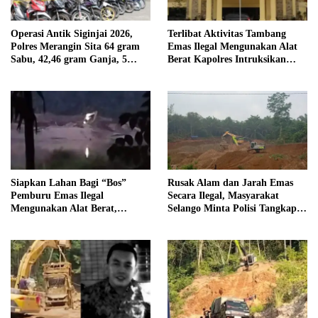
Operasi Antik Siginjai 2026,
Terlibat Aktivitas Tambang
Polres Merangin Sita 64 gram
Emas Ilegal Mengunakan Alat
Sabu, 42,46 gram Ganja, 5
Berat Kapolres Intruksikan
butir Extasi, dan 21 Tersangka
Tipidter Panggil dan Periksa
Oknum PPPK SD 94 Desa
Tanjung Mudo
Siapkan Lahan Bagi “Bos”
Rusak Alam dan Jarah Emas
Pemburu Emas Ilegal
Secara Ilegal, Masyarakat
Mengunakan Alat Berat,
Selango Minta Polisi Tangkap
Operator Pengolahan Air
Trioyono dan Gani
PDAM Tirta Merangin
Terancam di Pecat