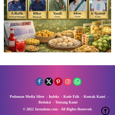
Pedoman Media Siber
Indeks
Kode Etik
Kontak Kami
Redaksi
Tentang Kami
© 2022 Jurnalone.com - All Rights Reserved.