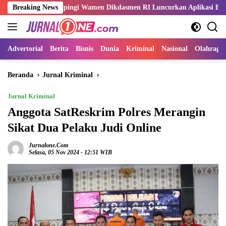
Langsung
i Dampingi Wamen Dikdasmen RI Luncurkan Aplikasi Bungo Pintar
Breaking News
ke
konten
Advertorial
Berita
Bisnis
Dunia
Kriminal
Nasional
Olahraga
Beranda
Jurnal Kriminal
Jurnal Kriminal
Anggota SatReskrim Polres Merangin
Sikat Dua Pelaku Judi Online
Jurnalone.com
Selasa, 05 Nov 2024 - 12:51 WIB