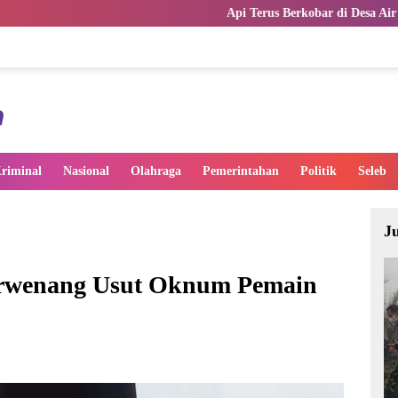
Api Terus Berkobar di Desa Air Merah Muaro Jambi,
riminal
Nasional
Olahraga
Pemerintahan
Politik
Seleb
J
Berwenang Usut Oknum Pemain