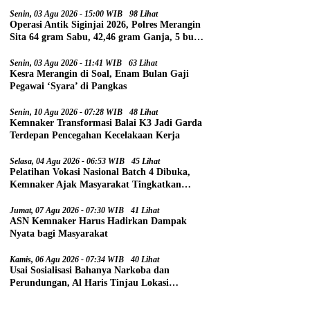
Senin, 03 Agu 2026 - 15:00 WIB
98 Lihat
Operasi Antik Siginjai 2026, Polres Merangin
Sita 64 gram Sabu, 42,46 gram Ganja, 5 butir
Extasi, dan 21 Tersangka
Senin, 03 Agu 2026 - 11:41 WIB
63 Lihat
Kesra Merangin di Soal, Enam Bulan Gaji
Pegawai ‘Syara’ di Pangkas
Senin, 10 Agu 2026 - 07:28 WIB
48 Lihat
Kemnaker Transformasi Balai K3 Jadi Garda
Terdepan Pencegahan Kecelakaan Kerja
Selasa, 04 Agu 2026 - 06:53 WIB
45 Lihat
Pelatihan Vokasi Nasional Batch 4 Dibuka,
Kemnaker Ajak Masyarakat Tingkatkan
Kompetensi
Jumat, 07 Agu 2026 - 07:30 WIB
41 Lihat
ASN Kemnaker Harus Hadirkan Dampak
Nyata bagi Masyarakat
Kamis, 06 Agu 2026 - 07:34 WIB
40 Lihat
Usai Sosialisasi Bahanya Narkoba dan
Perundungan, Al Haris Tinjau Lokasi
Pembangunan Sekolah Rakyat