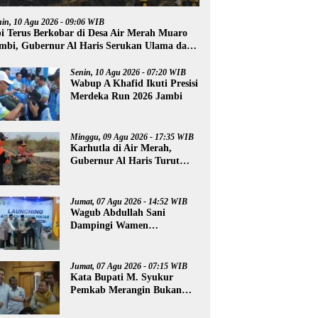
nin, 10 Agu 2026 - 09:06 WIB
i Terus Berkobar di Desa Air Merah Muaro
mbi, Gubernur Al Haris Serukan Ulama dan
ai Salat Istisqa
Senin, 10 Agu 2026 - 07:20 WIB
Wabup A Khafid Ikuti Presisi
Merdeka Run 2026 Jambi
Minggu, 09 Agu 2026 - 17:35 WIB
Karhutla di Air Merah,
Gubernur Al Haris Turut
Terjun Padamkan Api
Jumat, 07 Agu 2026 - 14:52 WIB
Wagub Abdullah Sani
Dampingi Wamen
Dikdasmen RI Luncurkan
Aplikasi Bungo Pintar
Jumat, 07 Agu 2026 - 07:15 WIB
Kata Bupati M. Syukur
Pemkab Merangin Bukan
Anti Kritik, Namun Pers
Juga Harus Profesional