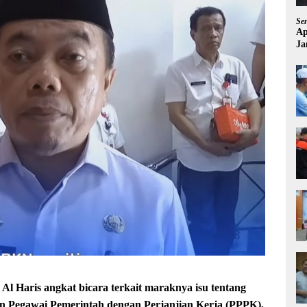
Se
Ap
Ja
Ki
 Haris angkat bicara terkait maraknya isu tentang
n Pegawai Pemerintah dengan Perjanjian Kerja (PPPK),