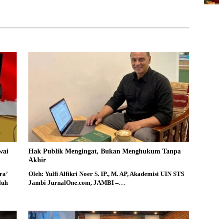
 Qurani dan Berakhlak
wai
Hak Publik Mengingat, Bukan Menghukum Tanpa
Akhir
ra’
Oleh: Yulfi Alfikri Noer S. IP., M. AP, Akademisi UIN STS
luh
Jambi JurnalOne.com, JAMBI –…