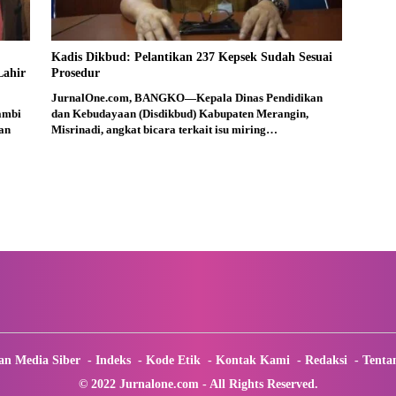
Kadis Dikbud: Pelantikan 237 Kepsek Sudah Sesuai
Lahir
Prosedur
JurnalOne.com, BANGKO—Kepala Dinas Pendidikan
ambi
dan Kebudayaan (Disdikbud) Kabupaten Merangin,
an
Misrinadi, angkat bicara terkait isu miring…
n Media Siber
Indeks
Kode Etik
Kontak Kami
Redaksi
Tenta
© 2022 Jurnalone.com - All Rights Reserved.