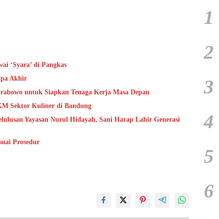
1
2
ai ‘Syara’ di Pangkas
pa Akhir
3
 Prabowo untuk Siapkan Tenaga Kerja Masa Depan
KM Sektor Kuliner di Bandung
4
ulusan Yayasan Nurul Hidayah, Sani Harap Lahir Generasi
suai Prosedur
5
6