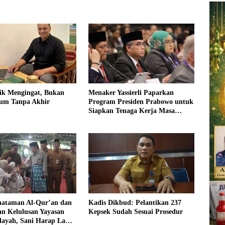
ik Mengingat, Bukan
Menaker Yassierli Paparkan
um Tanpa Akhir
Program Presiden Prabowo untuk
Siapkan Tenaga Kerja Masa
Depan
hataman Al-Qur’an dan
Kadis Dikbud: Pelantikan 237
an Kelulusan Yayasan
Kepsek Sudah Sesuai Prosedur
dayah, Sani Harap Lahir