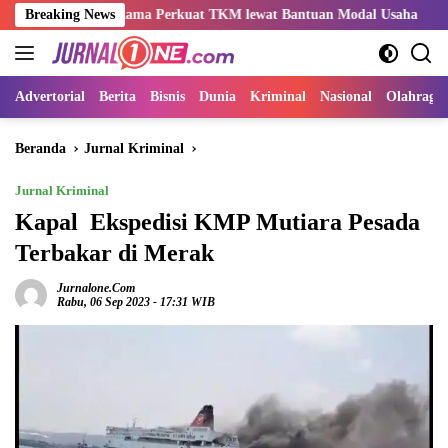
Langsung
Indo-Rama Perkuat TKM lewat Bantuan Modal Usaha
Breaking News
Kemnak
ke
konten
Advertorial
Berita
Bisnis
Dunia
Kriminal
Nasional
Olahraga
Beranda
Jurnal Kriminal
Jurnal Kriminal
Kapal Ekspedisi KMP Mutiara Pesada
Terbakar di Merak
Jurnalone.com
Rabu, 06 Sep 2023 - 17:31 WIB