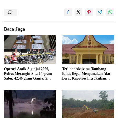
Baca Juga
Operasi Antik Siginjai 2026,
Terlibat Aktivitas Tambang
Polres Merangin Sita 64 gram
Emas Ilegal Mengunakan Alat
Sabu, 42,46 gram Ganja, 5
Berat Kapolres Intruksikan
butir Extasi, dan 21 Tersangka
Tipidter Panggil dan Periksa
Oknum PPPK SD 94 Desa
Tanjung Mudo