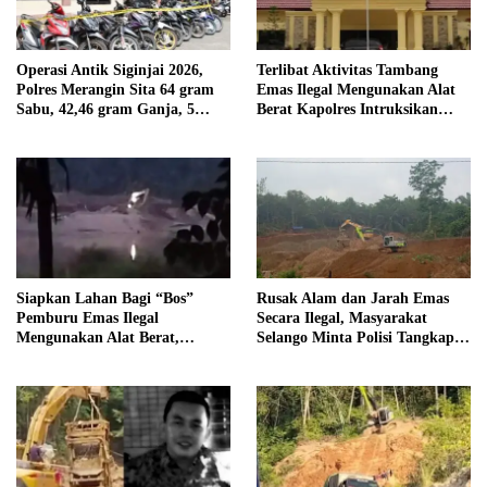
Operasi Antik Siginjai 2026,
Terlibat Aktivitas Tambang
Polres Merangin Sita 64 gram
Emas Ilegal Mengunakan Alat
Sabu, 42,46 gram Ganja, 5
Berat Kapolres Intruksikan
butir Extasi, dan 21 Tersangka
Tipidter Panggil dan Periksa
Oknum PPPK SD 94 Desa
Tanjung Mudo
Siapkan Lahan Bagi “Bos”
Rusak Alam dan Jarah Emas
Pemburu Emas Ilegal
Secara Ilegal, Masyarakat
Mengunakan Alat Berat,
Selango Minta Polisi Tangkap
Operator Pengolahan Air
Trioyono dan Gani
PDAM Tirta Merangin
Terancam di Pecat