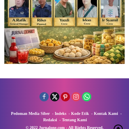
Pedoman Media Siber
Indeks
Kode Etik
Kontak Kami
Redaksi
Tentang Kami
© 2022 Jurnalone.com - All Rights Reserved.