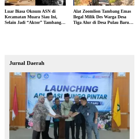
Luar Biasa Oknum ASN di
Alat Zoomlion Tambang Emas
Kecamatan Muara Siau Ini,
Ilegal Milik Des Warga Desa
Selain Jadi “Aktor” Tambang
Tiga Alur di Desa Pulau Baru
Ilegal Ternyata Juga Jarang
Akan Dilaporkan ke Polisi
Masuk Kantor
Jurnal Daerah