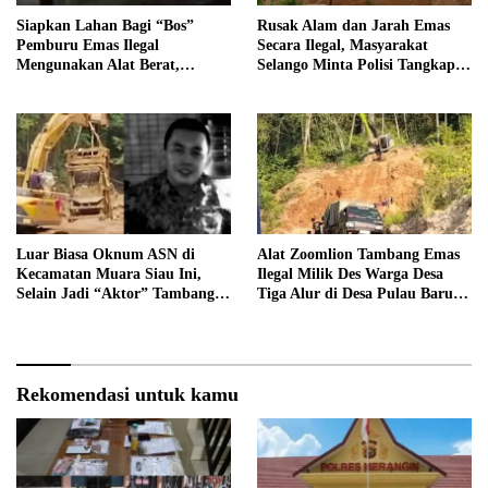
Siapkan Lahan Bagi “Bos”
Rusak Alam dan Jarah Emas
Pemburu Emas Ilegal
Secara Ilegal, Masyarakat
Mengunakan Alat Berat,
Selango Minta Polisi Tangkap
Operator Pengolahan Air
Trioyono dan Gani
PDAM Tirta Merangin
Terancam di Pecat
Luar Biasa Oknum ASN di
Alat Zoomlion Tambang Emas
Kecamatan Muara Siau Ini,
Ilegal Milik Des Warga Desa
Selain Jadi “Aktor” Tambang
Tiga Alur di Desa Pulau Baru
Ilegal Ternyata Juga Jarang
Akan Dilaporkan ke Polisi
Masuk Kantor
Rekomendasi untuk kamu