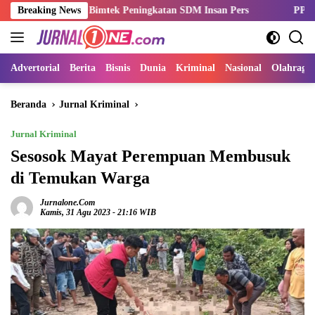
Langsung
Gelar Bimtek Peningkatan SDM Insan Pers
Breaking News
PPSPI Kukuhkan Pe
ke
konten
Advertorial
Berita
Bisnis
Dunia
Kriminal
Nasional
Olahraga
Beranda
Jurnal Kriminal
Jurnal Kriminal
Sesosok Mayat Perempuan Membusuk
di Temukan Warga
Jurnalone.com
Kamis, 31 Agu 2023 - 21:16 WIB