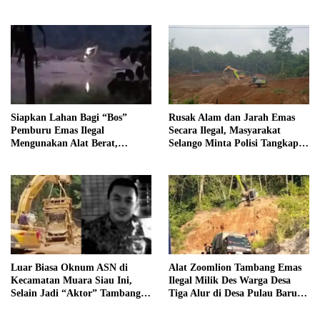
butir Extasi, dan 21 Tersangka
Tipidter Panggil dan Periksa
Oknum PPPK SD 94 Desa
Tanjung Mudo
Siapkan Lahan Bagi “Bos”
Rusak Alam dan Jarah Emas
Pemburu Emas Ilegal
Secara Ilegal, Masyarakat
Mengunakan Alat Berat,
Selango Minta Polisi Tangkap
Operator Pengolahan Air
Trioyono dan Gani
PDAM Tirta Merangin
Terancam di Pecat
Luar Biasa Oknum ASN di
Alat Zoomlion Tambang Emas
Kecamatan Muara Siau Ini,
Ilegal Milik Des Warga Desa
Selain Jadi “Aktor” Tambang
Tiga Alur di Desa Pulau Baru
Ilegal Ternyata Juga Jarang
Akan Dilaporkan ke Polisi
Masuk Kantor