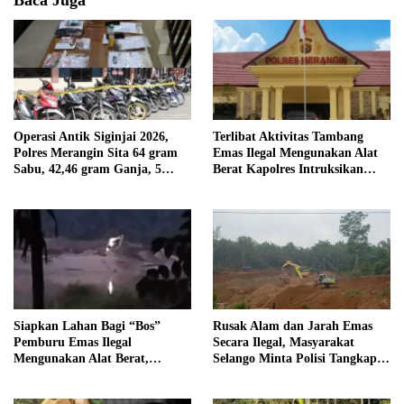
Baca Juga
Operasi Antik Siginjai 2026,
Terlibat Aktivitas Tambang
Polres Merangin Sita 64 gram
Emas Ilegal Mengunakan Alat
Sabu, 42,46 gram Ganja, 5
Berat Kapolres Intruksikan
butir Extasi, dan 21 Tersangka
Tipidter Panggil dan Periksa
Oknum PPPK SD 94 Desa
Tanjung Mudo
Siapkan Lahan Bagi “Bos”
Rusak Alam dan Jarah Emas
Pemburu Emas Ilegal
Secara Ilegal, Masyarakat
Mengunakan Alat Berat,
Selango Minta Polisi Tangkap
Operator Pengolahan Air
Trioyono dan Gani
PDAM Tirta Merangin