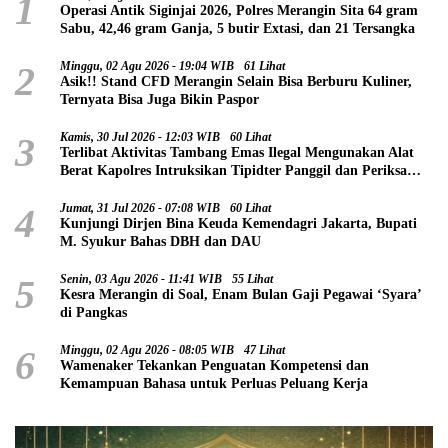
1
Operasi Antik Siginjai 2026, Polres Merangin Sita 64 gram
Sabu, 42,46 gram Ganja, 5 butir Extasi, dan 21 Tersangka
2
Minggu, 02 Agu 2026 - 19:04 WIB
61 Lihat
Asik!! Stand CFD Merangin Selain Bisa Berburu Kuliner,
Ternyata Bisa Juga Bikin Paspor
3
Kamis, 30 Jul 2026 - 12:03 WIB
60 Lihat
Terlibat Aktivitas Tambang Emas Ilegal Mengunakan Alat
Berat Kapolres Intruksikan Tipidter Panggil dan Periksa
Oknum PPPK SD 94 Desa Tanjung Mudo
4
Jumat, 31 Jul 2026 - 07:08 WIB
60 Lihat
Kunjungi Dirjen Bina Keuda Kemendagri Jakarta, Bupati
M. Syukur Bahas DBH dan DAU
5
Senin, 03 Agu 2026 - 11:41 WIB
55 Lihat
Kesra Merangin di Soal, Enam Bulan Gaji Pegawai ‘Syara’
di Pangkas
6
Minggu, 02 Agu 2026 - 08:05 WIB
47 Lihat
Wamenaker Tekankan Penguatan Kompetensi dan
Kemampuan Bahasa untuk Perluas Peluang Kerja