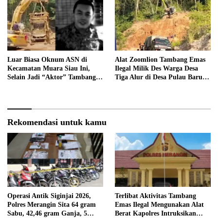
Terancam di Pecat
Luar Biasa Oknum ASN di
Alat Zoomlion Tambang Emas
Kecamatan Muara Siau Ini,
Ilegal Milik Des Warga Desa
Selain Jadi “Aktor” Tambang
Tiga Alur di Desa Pulau Baru
Ilegal Ternyata Juga Jarang
Akan Dilaporkan ke Polisi
Masuk Kantor
Rekomendasi untuk kamu
Operasi Antik Siginjai 2026,
Terlibat Aktivitas Tambang
Polres Merangin Sita 64 gram
Emas Ilegal Mengunakan Alat
Sabu, 42,46 gram Ganja, 5
Berat Kapolres Intruksikan