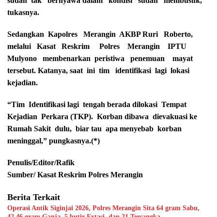
sudah tak bernyawa dalam kondisi sudah membusuk,”
tukasnya.
Sedangkan Kapolres Merangin AKBP Ruri Roberto,
melalui Kasat Reskrim Polres Merangin IPTU
Mulyono membenarkan peristiwa penemuan mayat
tersebut. Katanya, saat ini tim identifikasi lagi lokasi
kejadian.
“Tim Identifikasi lagi tengah berada dilokasi Tempat
Kejadian Perkara (TKP). Korban dibawa dievakuasi ke
Rumah Sakit dulu, biar tau apa menyebab korban
meninggal,” pungkasnya.(*)
Penulis/Editor/Rafik
Sumber/ Kasat Reskrim Polres Merangin
Berita Terkait
Operasi Antik Siginjai 2026, Polres Merangin Sita 64 gram Sabu,
42,46 gram Ganja, 5 butir Extasi, dan 21 Tersangka