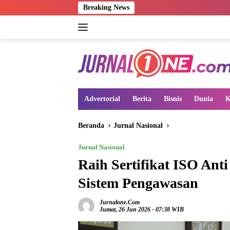
Langsung
Breaking News
ke
konten
Advertorial
Berita
Bisnis
Dunia
K
Beranda
Jurnal Nasional
Jurnal Nasional
Raih Sertifikat ISO An
Sistem Pengawasan
Jurnalone.com
Jumat, 26 Jun 2026 - 07:38 WIB