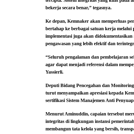
tercipta. Sistem integritas yang kuat pada
bekerja secara benar,” tegasnya.
Ke depan, Kemnaker akan memperluas pe
bertahap ke berbagai satuan kerja melalui
implementasi juga akan didokumentasikan
pengawasan yang lebih efektif dan terintegr
“Seluruh pengalaman dan pembelajaran sel
agar dapat menjadi referensi dalam memper
Yassierli.
Deputi Bidang Pencegahan dan Monitorin
turut menyampaikan apresiasi kepada Kem
sertifikasi Sistem Manajemen Anti Penyua
Menurut Aminuddin, capaian tersebut mer
integritas di lingkungan instansi pemerin
membangun tata kelola yang bersih, transp