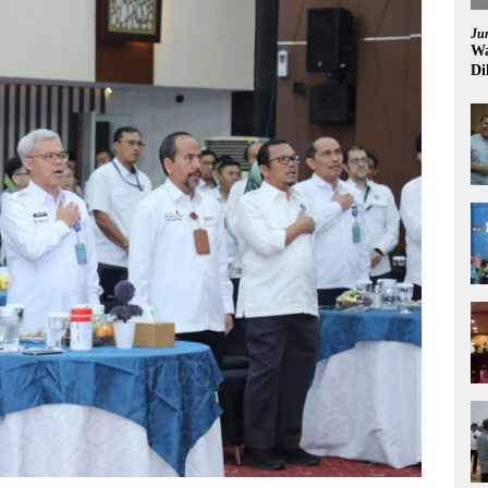
Ju
Wa
Di
Pi