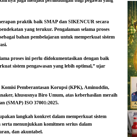
 akhirnya juga menjadi perlindungan bagi pegawai yang
nerapan praktik baik SMAP dan SIKENCUR secara
 pendekatan yang terukur. Pengalaman selama proses
 sebagai bahan pembelajaran untuk memperkuat sistem
asi.
ama proses ini perlu didokumentasikan dengan baik
kuat sistem pengawasan yang lebih optimal,” ujar
g Komisi Pemberantasan Korupsi (KPK), Aminuddin,
naker, khususnya Biro Umum, atas keberhasilan meraih
pan (SMAP) ISO 37001:2025.
upakan langkah konkret dalam memperkuat sistem
tah serta menunjukkan komitmen serius dalam
aran, dan akuntabel.