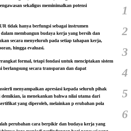
engawasan sekaligus meminimalkan potensi
1
R tidak hanya berfungsi sebagai instrumen
2
an dalam membangun budaya kerja yang bersih dan
kukan secara menyeluruh pada setiap tahapan kerja,
3
oran, hingga evaluasi.
kat formal, tetapi fondasi untuk menciptakan sistem
asi berlangsung secara transparan dan dapat
4
assierli menyampaikan apresiasi kepada seluruh pihak
5
ski demikian, ia menekankan bahwa nilai utama dari
ertifikat yang diperoleh, melainkan p erubahan pola
6
adalah perubahan cara berpikir dan budaya kerja yang