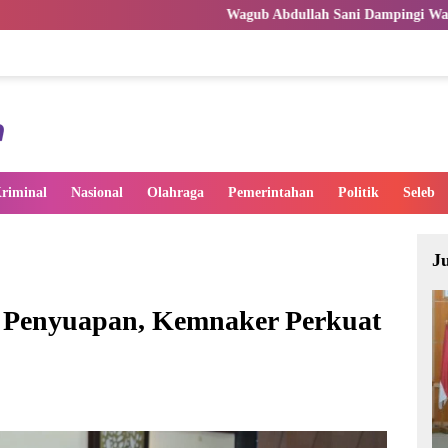
Wagub Abdullah Sani Dampingi Wamen Dikdasmen RI Lu
riminal
Nasional
Olahraga
Pemerintahan
Politik
Seleb
J
ti Penyuapan, Kemnaker Perkuat