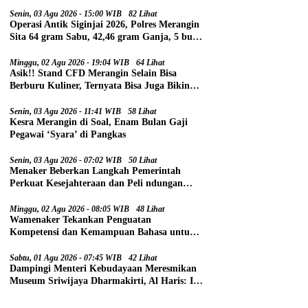
Senin, 03 Agu 2026 - 15:00 WIB
82 Lihat
Operasi Antik Siginjai 2026, Polres Merangin
Sita 64 gram Sabu, 42,46 gram Ganja, 5 butir
Extasi, dan 21 Tersangka
Minggu, 02 Agu 2026 - 19:04 WIB
64 Lihat
Asik!! Stand CFD Merangin Selain Bisa
Berburu Kuliner, Ternyata Bisa Juga Bikin
Paspor
Senin, 03 Agu 2026 - 11:41 WIB
58 Lihat
Kesra Merangin di Soal, Enam Bulan Gaji
Pegawai ‘Syara’ di Pangkas
Senin, 03 Agu 2026 - 07:02 WIB
50 Lihat
Menaker Beberkan Langkah Pemerintah
Perkuat Kesejahteraan dan Peli ndungan
Pekerja
Minggu, 02 Agu 2026 - 08:05 WIB
48 Lihat
Wamenaker Tekankan Penguatan
Kompetensi dan Kemampuan Bahasa untuk
Perluas Peluang Kerja
Sabtu, 01 Agu 2026 - 07:45 WIB
42 Lihat
Dampingi Menteri Kebudayaan Meresmikan
Museum Sriwijaya Dharmakirti, Al Haris: Ini
Bukti Rekam Jejak Peradaban Masa Lalu
Provinsi Jambi