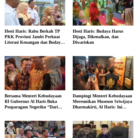
Hesti Haris: Rabu Berkah TP
Hesti Haris: Budaya Harus
PKK Provinsi Jambi Perkuat
Dijaga, Dikenalkan, dan
Literasi Keuangan dan Budaya
Diwariskan
Kelola Sampah dari Rumah
Bersama Menteri Kebudayaan
Dampingi Menteri Kebudayaan
RI Gubernur Al Haris Buka
Meresmikan Museum Sriwijaya
Pusparagam Negeriku “Dari
Dharmakirti, Al Haris: Ini
Jambi untuk Indonesia”
Bukti Rekam Jejak Peradaban
Masa Lalu Provinsi Jambi