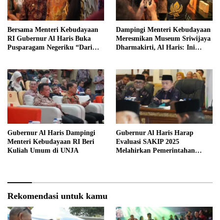
Bersama Menteri Kebudayaan
Dampingi Menteri Kebudayaan
RI Gubernur Al Haris Buka
Meresmikan Museum Sriwijaya
Pusparagam Negeriku “Dari
Dharmakirti, Al Haris: Ini
Jambi untuk Indonesia”
Bukti Rekam Jejak Peradaban
Masa Lalu Provinsi Jambi
Gubernur Al Haris Dampingi
Gubernur Al Haris Harap
Menteri Kebudayaan RI Beri
Evaluasi SAKIP 2025
Kuliah Umum di UNJA
Melahirkan Pemerintahan
Akuntabel dan Pelayanan
Publik Berkualitas
Rekomendasi untuk kamu