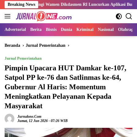
Langsung
ampingi Wamen Dikdasmen RI Luncurkan Aplikasi Bungo Pintar
Breaking News
ke
konten
Advertorial
Berita
Bisnis
Dunia
Kriminal
Nasional
Olahraga
Beranda
Jurnal Pemerintahan
Jurnal Pemerintahan
Pimpin Upacara HUT Damkar ke-107,
Satpol PP ke-76 dan Satlinmas ke-64,
Gubernur Al Haris: Momentum
Meningkatkan Pelayanan Kepada
Masyarakat
Jurnalone.com
Jumat, 12 Jun 2026 - 07:26 WIB