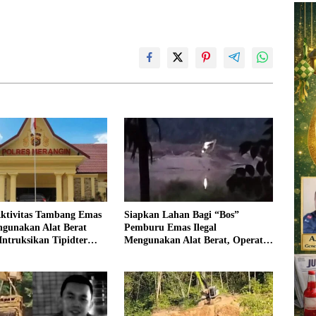
Aktivitas Tambang Emas
Siapkan Lahan Bagi “Bos”
ngunakan Alat Berat
Pemburu Emas Ilegal
Intruksikan Tipidter
Mengunakan Alat Berat, Operator
dan Periksa Oknum
Pengolahan Air PDAM Tirta
94 Desa Tanjung Mudo
Merangin Terancam di Pecat