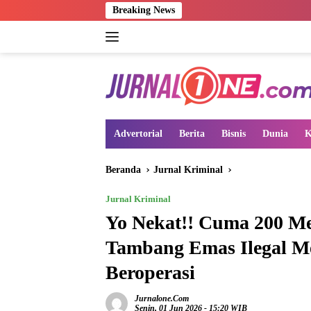
Langsung
Breaking News
ke
konten
Advertorial
Berita
Bisnis
Dunia
K
Beranda
Jurnal Kriminal
Jurnal Kriminal
Yo Nekat!! Cuma 200 Met
Tambang Emas Ilegal M
Beroperasi
Jurnalone.com
Senin, 01 Jun 2026 - 15:20 WIB