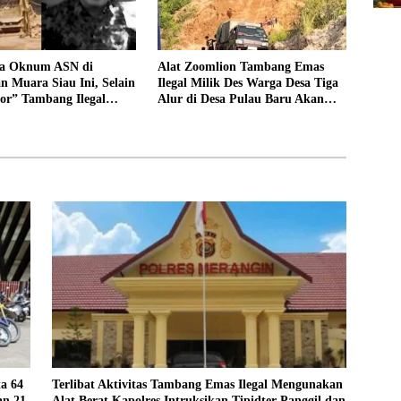
sa Oknum ASN di
Alat Zoomlion Tambang Emas
 Muara Siau Ini, Selain
Ilegal Milik Des Warga Desa Tiga
or” Tambang Ilegal
Alur di Desa Pulau Baru Akan
 Juga Jarang Masuk
Dilaporkan ke Polisi
ta 64
Terlibat Aktivitas Tambang Emas Ilegal Mengunakan
an 21
Alat Berat Kapolres Intruksikan Tipidter Panggil dan