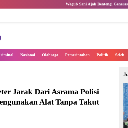
Wagub Sani Ajak Bentengi Generasi Muda Jambi dari I
riminal
Nasional
Olahraga
Pemerintahan
Politik
Seleb
J
er Jarak Dari Asrama Polisi
engunakan Alat Tanpa Takut