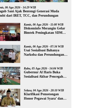
mis, 06 Agu 2026 - 14:29 WIB
gub Sani Ajak Bentengi Generasi Muda
mbi dari IRET, TCC, dan Perundungan
Kamis, 06 Agu 2026 - 11:00 WIB
Diskominfo Merangin Gelar
Bimtek Peningkatan SDM
Insan Pers
Kamis, 06 Agu 2026 - 07:34 WIB
Usai Sosialisasi Bahanya
Narkoba dan Perundungan,
Al Haris Tinjau Lokasi
Pembangunan Sekolah
Rakyat
Rabu, 05 Agu 2026 - 14:04 WIB
Gubernur Al Haris Buka
Sosialisasi Akbar Pencegahan
Radikalisme, Perundungan,
dan Narkoba di Bungo
Selasa, 04 Agu 2026 - 20:10 WIB
Klarifikasi Pemotongan
Honor Pegawai Syara’ dan
Guru Ngaji, Agus:
Kedepankan Tabayyun