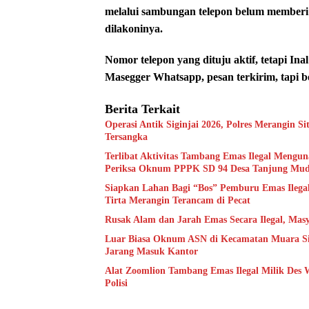
melalui sambungan telepon belum memberi 
dilakoninya.
Nomor telepon yang dituju aktif, tetapi In
Masegger Whatsapp, pesan terkirim, tapi be
Berita Terkait
Operasi Antik Siginjai 2026, Polres Merangin Si
Tersangka
Terlibat Aktivitas Tambang Emas Ilegal Menguna
Periksa Oknum PPPK SD 94 Desa Tanjung Mu
Siapkan Lahan Bagi “Bos” Pemburu Emas Ilega
Tirta Merangin Terancam di Pecat
Rusak Alam dan Jarah Emas Secara Ilegal, Masy
Luar Biasa Oknum ASN di Kecamatan Muara Siau
Jarang Masuk Kantor
Alat Zoomlion Tambang Emas Ilegal Milik Des 
Polisi