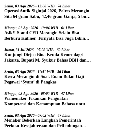
Senin, 03 Agu 2026 - 15:00 WIB
74 Lihat
Operasi Antik Siginjai 2026, Polres Merangin
Sita 64 gram Sabu, 42,46 gram Ganja, 5 butir
Extasi, dan 21 Tersangka
Minggu, 02 Agu 2026 - 19:04 WIB
61 Lihat
Asik!! Stand CFD Merangin Selain Bisa
Berburu Kuliner, Ternyata Bisa Juga Bikin
Paspor
Jumat, 31 Jul 2026 - 07:08 WIB
60 Lihat
Kunjungi Dirjen Bina Keuda Kemendagri
Jakarta, Bupati M. Syukur Bahas DBH dan
DAU
Senin, 03 Agu 2026 - 11:41 WIB
56 Lihat
Kesra Merangin di Soal, Enam Bulan Gaji
Pegawai ‘Syara’ di Pangkas
Minggu, 02 Agu 2026 - 08:05 WIB
47 Lihat
Wamenaker Tekankan Penguatan
Kompetensi dan Kemampuan Bahasa untuk
Perluas Peluang Kerja
Senin, 03 Agu 2026 - 07:02 WIB
47 Lihat
Menaker Beberkan Langkah Pemerintah
Perkuat Kesejahteraan dan Peli ndungan
Pekerja