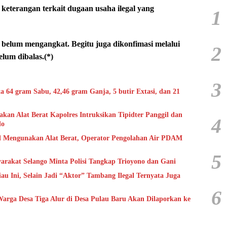
keterangan terkait dugaan usaha ilegal yang
1
al belum mengangkat. Begitu juga dikonfimasi melalui
2
lum dibalas.(*)
3
ta 64 gram Sabu, 42,46 gram Ganja, 5 butir Extasi, dan 21
kan Alat Berat Kapolres Intruksikan Tipidter Panggil dan
4
do
l Mengunakan Alat Berat, Operator Pengolahan Air PDAM
5
arakat Selango Minta Polisi Tangkap Trioyono dan Gani
 Ini, Selain Jadi “Aktor” Tambang Ilegal Ternyata Juga
6
Warga Desa Tiga Alur di Desa Pulau Baru Akan Dilaporkan ke