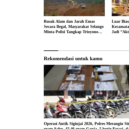
Rusak Alam dan Jarah Emas
Luar Bia
Secara Ilegal, Masyarakat Selango
Kecamatan
Minta Polisi Tangkap Trioyono
Jadi “Akt
dan Gani
Ternyata
Kantor
Rekomendasi untuk kamu
Operasi Antik Siginjai 2026, Polres Merangin Si
gram Sabu, 42,46 gram Ganja, 5 butir Extasi, d