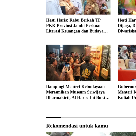
Hesti Haris: Rabu Berkah TP
Hesti Har
PKK Provinsi Jambi Perkuat
Dijaga, D
Literasi Keuangan dan Budaya
Diwarisk
Kelola Sampah dari Rumah
Dampingi Menteri Kebudayaan
Gubernur
Meresmikan Museum Sriwijaya
Menteri 
Dharmakirti, Al Haris: Ini Bukti
Kuliah 
Rekam Jejak Peradaban Masa
Lalu Provinsi Jambi
Rekomendasi untuk kamu