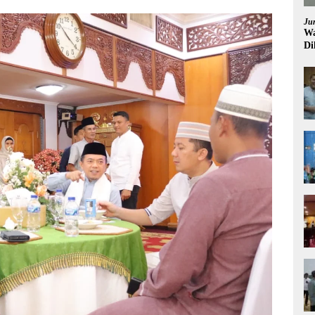
Ju
Wa
Di
Pi