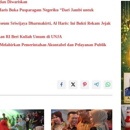
 dan Diwariskan
aris Buka Pusparagam Negeriku “Dari Jambi untuk
um Sriwijaya Dharmakirti, Al Haris: Ini Bukti Rekam Jejak
aan RI Beri Kuliah Umum di UNJA
 Melahirkan Pemerintahan Akuntabel dan Pelayanan Publik