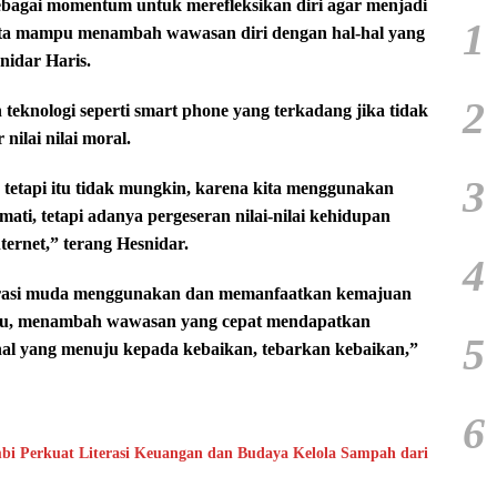
sebagai momentum untuk merefleksikan diri agar menjadi
1
erta mampu menambah wawasan diri dengan hal-hal yang
nidar Haris.
2
teknologi seperti smart phone yang terkadang jika tidak
ilai nilai moral.
3
 tetapi itu tidak mungkin, karena kita menggunakan
ati, tetapi adanya pergeseran nilai-nilai kehidupan
ernet,” terang Hesnidar.
4
erasi muda menggunakan dan memanfaatkan kemajuan
ilmu, menambah wawasan yang cepat mendapatkan
5
al yang menuju kepada kebaikan, tebarkan kebaikan,”
6
bi Perkuat Literasi Keuangan dan Budaya Kelola Sampah dari