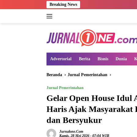
Langsung
Breaking News
ke
konten
Advertorial
Berita
Bisnis
Dunia
K
Beranda
Jurnal Pemerintahan
Jurnal Pemerintahan
Gelar Open House Idul 
Haris Ajak Masyarakat B
dan Bersyukur
Jurnalone.com
Kamis, 28 Mei 2026 - 07:04 WIB