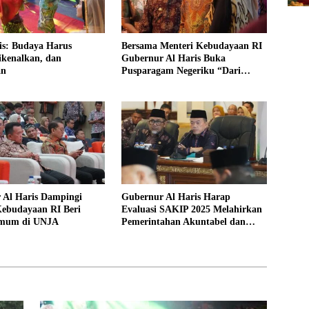
is: Budaya Harus
Bersama Menteri Kebudayaan RI
ikenalkan, dan
Gubernur Al Haris Buka
an
Pusparagam Negeriku “Dari
Jambi untuk Indonesia”
 Al Haris Dampingi
Gubernur Al Haris Harap
Kebudayaan RI Beri
Evaluasi SAKIP 2025 Melahirkan
Umum di UNJA
Pemerintahan Akuntabel dan
Pelayanan Publik Berkualitas