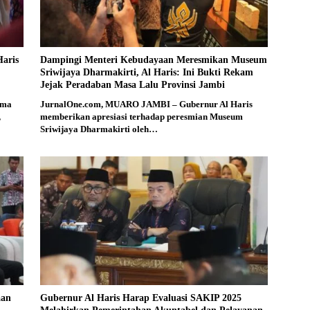
aris
Dampingi Menteri Kebudayaan Meresmikan Museum
Sriwijaya Dharmakirti, Al Haris: Ini Bukti Rekam
Jejak Peradaban Masa Lalu Provinsi Jambi
ama
JurnalOne.com, MUARO JAMBI – Gubernur Al Haris
,
memberikan apresiasi terhadap peresmian Museum
Sriwijaya Dharmakirti oleh…
aan
Gubernur Al Haris Harap Evaluasi SAKIP 2025