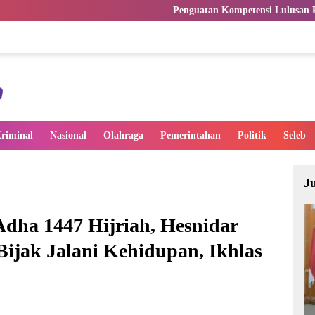
Penguatan Kompetensi Lulusan Perguruan Tinggi
riminal
Nasional
Olahraga
Pemerintahan
Politik
Seleb
J
Adha 1447 Hijriah, Hesnidar
ijak Jalani Kehidupan, Ikhlas