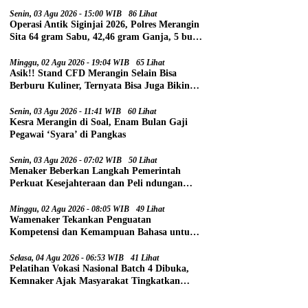
Senin, 03 Agu 2026 - 15:00 WIB
86 Lihat
Operasi Antik Siginjai 2026, Polres Merangin
Sita 64 gram Sabu, 42,46 gram Ganja, 5 butir
Extasi, dan 21 Tersangka
Minggu, 02 Agu 2026 - 19:04 WIB
65 Lihat
Asik!! Stand CFD Merangin Selain Bisa
Berburu Kuliner, Ternyata Bisa Juga Bikin
Paspor
Senin, 03 Agu 2026 - 11:41 WIB
60 Lihat
Kesra Merangin di Soal, Enam Bulan Gaji
Pegawai ‘Syara’ di Pangkas
Senin, 03 Agu 2026 - 07:02 WIB
50 Lihat
Menaker Beberkan Langkah Pemerintah
Perkuat Kesejahteraan dan Peli ndungan
Pekerja
Minggu, 02 Agu 2026 - 08:05 WIB
49 Lihat
Wamenaker Tekankan Penguatan
Kompetensi dan Kemampuan Bahasa untuk
Perluas Peluang Kerja
Selasa, 04 Agu 2026 - 06:53 WIB
41 Lihat
Pelatihan Vokasi Nasional Batch 4 Dibuka,
Kemnaker Ajak Masyarakat Tingkatkan
Kompetensi