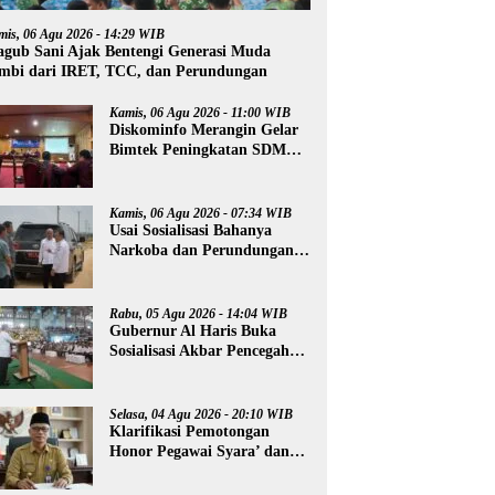
mis, 06 Agu 2026 - 14:29 WIB
gub Sani Ajak Bentengi Generasi Muda
mbi dari IRET, TCC, dan Perundungan
Kamis, 06 Agu 2026 - 11:00 WIB
Diskominfo Merangin Gelar
Bimtek Peningkatan SDM
Insan Pers
Kamis, 06 Agu 2026 - 07:34 WIB
Usai Sosialisasi Bahanya
Narkoba dan Perundungan,
Al Haris Tinjau Lokasi
Pembangunan Sekolah
Rakyat
Rabu, 05 Agu 2026 - 14:04 WIB
Gubernur Al Haris Buka
Sosialisasi Akbar Pencegahan
Radikalisme, Perundungan,
dan Narkoba di Bungo
Selasa, 04 Agu 2026 - 20:10 WIB
Klarifikasi Pemotongan
Honor Pegawai Syara’ dan
Guru Ngaji, Agus:
Kedepankan Tabayyun