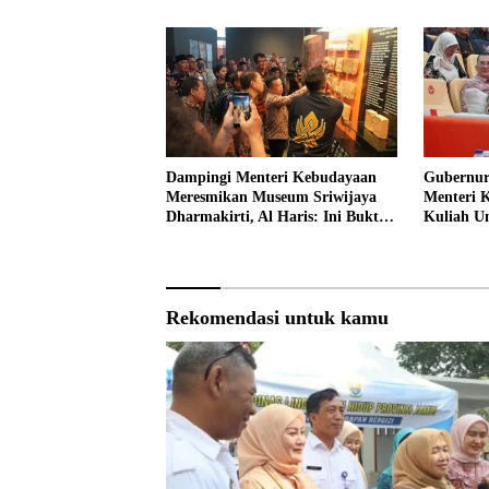
Dampingi Menteri Kebudayaan
Gubernur
Meresmikan Museum Sriwijaya
Menteri 
Dharmakirti, Al Haris: Ini Bukti
Kuliah 
Rekam Jejak Peradaban Masa
Lalu Provinsi Jambi
Rekomendasi untuk kamu