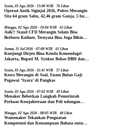
Senin, 03 Agu 2026 - 15:00 WIB
76 Lihat
Operasi Antik Siginjai 2026, Polres Merangin
Sita 64 gram Sabu, 42,46 gram Ganja, 5 butir
Extasi, dan 21 Tersangka
Minggu, 02 Agu 2026 - 19:04 WIB
63 Lihat
Asik!! Stand CFD Merangin Selain Bisa
Berburu Kuliner, Ternyata Bisa Juga Bikin
Paspor
Jumat, 31 Jul 2026 - 07:08 WIB
61 Lihat
Kunjungi Dirjen Bina Keuda Kemendagri
Jakarta, Bupati M. Syukur Bahas DBH dan
DAU
Senin, 03 Agu 2026 - 11:41 WIB
57 Lihat
Kesra Merangin di Soal, Enam Bulan Gaji
Pegawai ‘Syara’ di Pangkas
Senin, 03 Agu 2026 - 07:02 WIB
49 Lihat
Menaker Beberkan Langkah Pemerintah
Perkuat Kesejahteraan dan Peli ndungan
Pekerja
Minggu, 02 Agu 2026 - 08:05 WIB
48 Lihat
Wamenaker Tekankan Penguatan
Kompetensi dan Kemampuan Bahasa untuk
Perluas Peluang Kerja