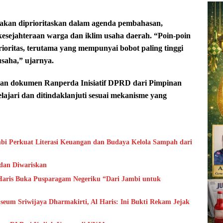
kan diprioritaskan dalam agenda pembahasan,
sejahteraan warga dan iklim usaha daerah. “Poin-poin
rioritas, terutama yang mempunyai bobot paling tinggi
saha,” ujarnya.
han dokumen Ranperda Inisiatif DPRD dari Pimpinan
jari dan ditindaklanjuti sesuai mekanisme yang
bi Perkuat Literasi Keuangan dan Budaya Kelola Sampah dari
 dan Diwariskan
aris Buka Pusparagam Negeriku “Dari Jambi untuk
um Sriwijaya Dharmakirti, Al Haris: Ini Bukti Rekam Jejak