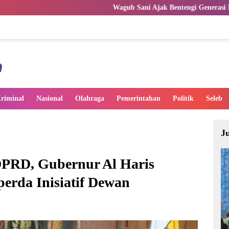
Wagub Sani Ajak Bentengi Generasi Muda Jambi dari IRET,
riminal
Nasional
Olahraga
Pemerintahan
Politik
Seleb
J
DPRD, Gubernur Al Haris
rda Inisiatif Dewan