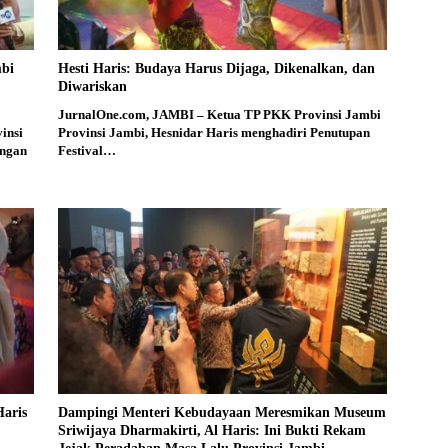
mbi
Hesti Haris: Budaya Harus Dijaga, Dikenalkan, dan
Diwariskan
JurnalOne.com, JAMBI – Ketua TP PKK Provinsi Jambi
insi
Provinsi Jambi, Hesnidar Haris menghadiri Penutupan
engan
Festival…
aris
Dampingi Menteri Kebudayaan Meresmikan Museum
Sriwijaya Dharmakirti, Al Haris: Ini Bukti Rekam