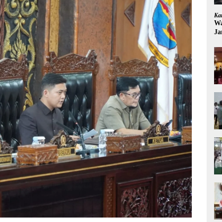
Ka
Wa
Ja