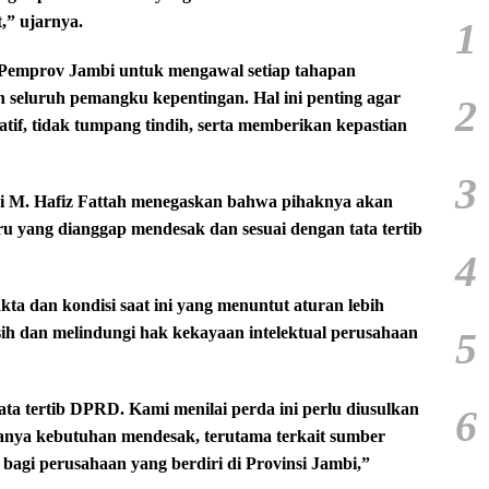
,” ujarnya.
1
Pemprov Jambi untuk mengawal setiap tahapan
eluruh pemangku kepentingan. Hal ini penting agar
2
tif, tidak tumpang tindih, serta memberikan kepastian
3
i M. Hafiz Fattah menegaskan bahwa pihaknya akan
u yang dianggap mendesak dan sesuai dengan tata tertib
4
fakta dan kondisi saat ini yang menuntut aturan lebih
sih dan melindungi hak kekayaan intelektual perusahaan
5
ata tertib DPRD. Kami menilai perda ini perlu diusulkan
6
anya kebutuhan mendesak, terutama terkait sumber
 bagi perusahaan yang berdiri di Provinsi Jambi,”