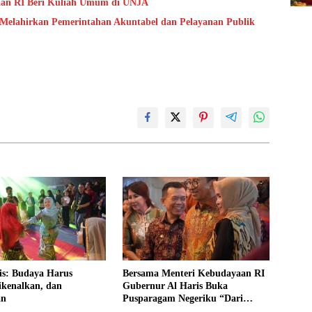
aan RI Beri Kuliah Umum di UNJA
 Melahirkan Pemerintahan Akuntabel dan Pelayanan Publik
is: Budaya Harus
Bersama Menteri Kebudayaan RI
ikenalkan, dan
Gubernur Al Haris Buka
an
Pusparagam Negeriku “Dari
Jambi untuk Indonesia”