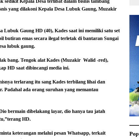
sedikit Kepala Desa terlibat dalam bisnis tambang
 bisnis yang dilakoni Kepala Desa Lubuk Gaung, Muzakir
 Lubuk Gaung HD (40), Kades saat ini memiliki satu set
 butiran emas secara ilegal terletak di bantaran Sungai
esa lubuk gaung.
dak bang. Tengok alat Kades (Muzakir
Walid -red),
kap HD saat dibincangi media ini.
nya terlarang itu sang Kades terbilang lihai dan
yar. Padahal ada orang suruhan yang memantau
io bermain dibelakang layar, dio hanya tau jatah
itu,”terang HD.
inta keterangan melalui pesan Whatsapp, terkait
Pop