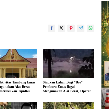
Aktivitas Tambang Emas
Siapkan Lahan Bagi “Bos”
ngunakan Alat Berat
Pemburu Emas Ilegal
Intruksikan Tipidter
Mengunakan Alat Berat, Operator
dan Periksa Oknum
Pengolahan Air PDAM Tirta
94 Desa Tanjung Mudo
Merangin Terancam di Pecat