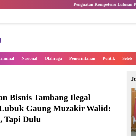
Penguatan Kompetensi Lulusan Perguruan Tinggi Pen
riminal
Nasional
Olahraga
Pemerintahan
Politik
Seleb
J
an Bisnis Tambang Ilegal
 Lubuk Gaung Muzakir Walid:
, Tapi Dulu