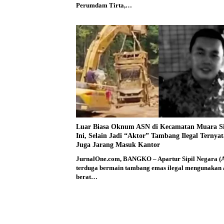
Perumdam Tirta,…
Luar Biasa Oknum ASN di Kecamatan Muara S
Ini, Selain Jadi “Aktor” Tambang Ilegal Ternyat
Juga Jarang Masuk Kantor
JurnalOne.com, BANGKO – Apartur Sipil Negara (
terduga bermain tambang emas ilegal mengunakan 
berat…