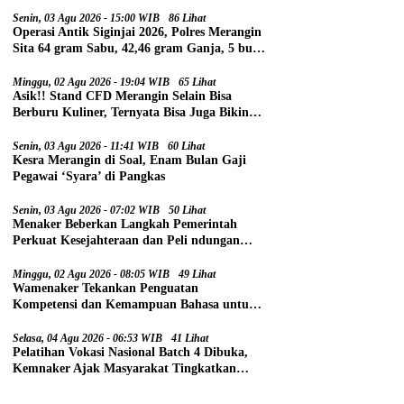
Senin, 03 Agu 2026 - 15:00 WIB
86 Lihat
Operasi Antik Siginjai 2026, Polres Merangin
Sita 64 gram Sabu, 42,46 gram Ganja, 5 butir
Extasi, dan 21 Tersangka
Minggu, 02 Agu 2026 - 19:04 WIB
65 Lihat
Asik!! Stand CFD Merangin Selain Bisa
Berburu Kuliner, Ternyata Bisa Juga Bikin
Paspor
Senin, 03 Agu 2026 - 11:41 WIB
60 Lihat
Kesra Merangin di Soal, Enam Bulan Gaji
Pegawai ‘Syara’ di Pangkas
Senin, 03 Agu 2026 - 07:02 WIB
50 Lihat
Menaker Beberkan Langkah Pemerintah
Perkuat Kesejahteraan dan Peli ndungan
Pekerja
Minggu, 02 Agu 2026 - 08:05 WIB
49 Lihat
Wamenaker Tekankan Penguatan
Kompetensi dan Kemampuan Bahasa untuk
Perluas Peluang Kerja
Selasa, 04 Agu 2026 - 06:53 WIB
41 Lihat
Pelatihan Vokasi Nasional Batch 4 Dibuka,
Kemnaker Ajak Masyarakat Tingkatkan
Kompetensi