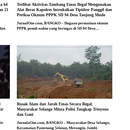
ta 64
Terlibat Aktivitas Tambang Emas Ilegal Mengunakan
an 21
Alat Berat Kapolres Intruksikan Tipidter Panggil dan
Periksa Oknum PPPK SD 94 Desa Tanjung Mudo
JurnalOne.com, BANGKO – Dugaan permainan oknum
 dan
PPPK penuh waktu yang bertugas di SD 94 Desa…
l
Rusak Alam dan Jarah Emas Secara Ilegal,
ir
Masyarakat Selango Minta Polisi Tangkap Trioyono
dan Gani
ir
JurnalaOne.com, BANGKO – Masyarakat Desa Selango,
Kecamatan Pamenang Selatan, Merangin, Jambi