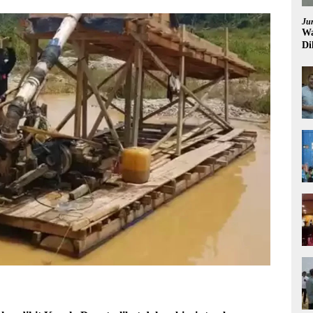
Ju
Wa
Di
Pi