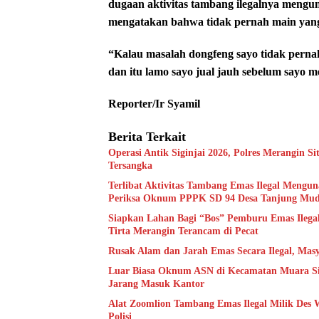
dugaan aktivitas tambang ilegalnya mengu
mengatakan bahwa tidak pernah main yan
“Kalau masalah dongfeng sayo tidak pernah
dan itu lamo sayo jual jauh sebelum sayo m
Reporter/Ir Syamil
Berita Terkait
Operasi Antik Siginjai 2026, Polres Merangin Si
Tersangka
Terlibat Aktivitas Tambang Emas Ilegal Menguna
Periksa Oknum PPPK SD 94 Desa Tanjung Mu
Siapkan Lahan Bagi “Bos” Pemburu Emas Ilega
Tirta Merangin Terancam di Pecat
Rusak Alam dan Jarah Emas Secara Ilegal, Masy
Luar Biasa Oknum ASN di Kecamatan Muara Siau
Jarang Masuk Kantor
Alat Zoomlion Tambang Emas Ilegal Milik Des 
Polisi