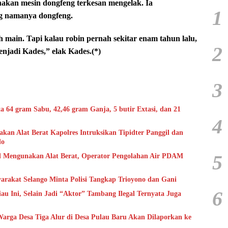
nakan mesin dongfeng terkesan mengelak. Ia
1
g namanya dongfeng.
 main. Tapi kalau robin pernah sekitar enam tahun lalu,
2
enjadi Kades,” elak Kades.(*)
3
ta 64 gram Sabu, 42,46 gram Ganja, 5 butir Extasi, dan 21
4
kan Alat Berat Kapolres Intruksikan Tipidter Panggil dan
do
5
l Mengunakan Alat Berat, Operator Pengolahan Air PDAM
arakat Selango Minta Polisi Tangkap Trioyono dan Gani
6
 Ini, Selain Jadi “Aktor” Tambang Ilegal Ternyata Juga
Warga Desa Tiga Alur di Desa Pulau Baru Akan Dilaporkan ke