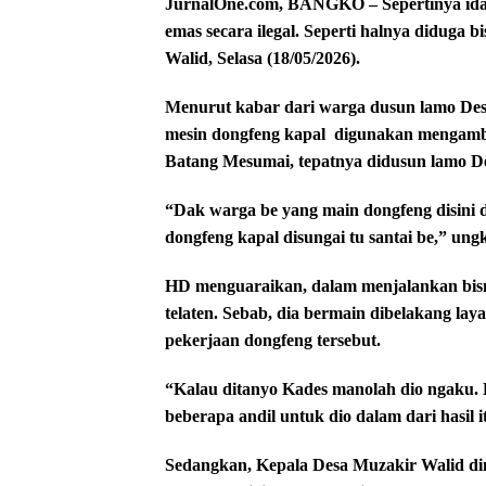
JurnalOne.com, BANGKO – Sepertinya idak 
emas secara ilegal. Seperti halnya diduga
Walid, Selasa (18/05/2026).
Menurut kabar dari warga dusun lamo Desa
mesin dongfeng kapal
digunakan mengambil
Batang Mesumai, tepatnya didusun lamo D
“Dak warga be yang main dongfeng disini 
dongfeng kapal disungai tu santai be,” ung
HD menguaraikan, dalam menjalankan bisnis
telaten. Sebab, dia bermain dibelakang la
pekerjaan dongfeng tersebut.
“Kalau ditanyo Kades manolah dio ngaku. D
beberapa andil untuk dio dalam dari hasil 
Sedangkan, Kepala Desa Muzakir Walid dim