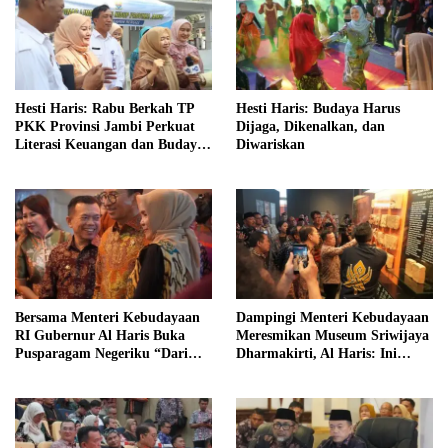
Hesti Haris: Rabu Berkah TP
Hesti Haris: Budaya Harus
PKK Provinsi Jambi Perkuat
Dijaga, Dikenalkan, dan
Literasi Keuangan dan Budaya
Diwariskan
Kelola Sampah dari Rumah
Bersama Menteri Kebudayaan
Dampingi Menteri Kebudayaan
RI Gubernur Al Haris Buka
Meresmikan Museum Sriwijaya
Pusparagam Negeriku “Dari
Dharmakirti, Al Haris: Ini
Jambi untuk Indonesia”
Bukti Rekam Jejak Peradaban
Masa Lalu Provinsi Jambi