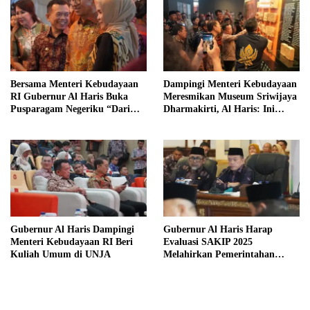
Bersama Menteri Kebudayaan
Dampingi Menteri Kebudayaan
RI Gubernur Al Haris Buka
Meresmikan Museum Sriwijaya
Pusparagam Negeriku “Dari
Dharmakirti, Al Haris: Ini
Jambi untuk Indonesia”
Bukti Rekam Jejak Peradaban
Masa Lalu Provinsi Jambi
Gubernur Al Haris Dampingi
Gubernur Al Haris Harap
Menteri Kebudayaan RI Beri
Evaluasi SAKIP 2025
Kuliah Umum di UNJA
Melahirkan Pemerintahan
Akuntabel dan Pelayanan
Publik Berkualitas