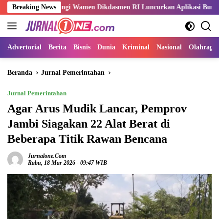
Langsung
ampingi Wamen Dikdasmen RI Luncurkan Aplikasi Bungo Pintar
Breaking News
ke
konten
Advertorial
Berita
Bisnis
Dunia
Kriminal
Nasional
Olahraga
Beranda
Jurnal Pemerintahan
Jurnal Pemerintahan
Agar Arus Mudik Lancar, Pemprov
Jambi Siagakan 22 Alat Berat di
Beberapa Titik Rawan Bencana
Jurnalone.com
Rabu, 18 Mar 2026 - 09:47 WIB