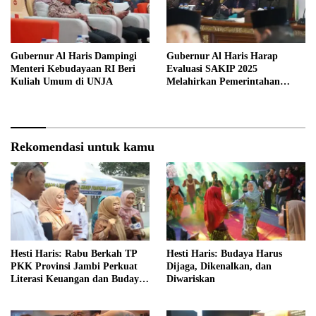
Gubernur Al Haris Dampingi
Gubernur Al Haris Harap
Menteri Kebudayaan RI Beri
Evaluasi SAKIP 2025
Kuliah Umum di UNJA
Melahirkan Pemerintahan
Akuntabel dan Pelayanan
Publik Berkualitas
Rekomendasi untuk kamu
Hesti Haris: Rabu Berkah TP
Hesti Haris: Budaya Harus
PKK Provinsi Jambi Perkuat
Dijaga, Dikenalkan, dan
Literasi Keuangan dan Budaya
Diwariskan
Kelola Sampah dari Rumah