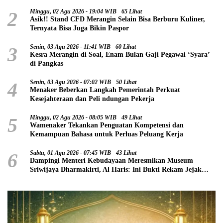
2
Minggu, 02 Agu 2026 - 19:04 WIB
65 Lihat
Asik!! Stand CFD Merangin Selain Bisa Berburu Kuliner,
Ternyata Bisa Juga Bikin Paspor
3
Senin, 03 Agu 2026 - 11:41 WIB
60 Lihat
Kesra Merangin di Soal, Enam Bulan Gaji Pegawai ‘Syara’
di Pangkas
4
Senin, 03 Agu 2026 - 07:02 WIB
50 Lihat
Menaker Beberkan Langkah Pemerintah Perkuat
Kesejahteraan dan Peli ndungan Pekerja
5
Minggu, 02 Agu 2026 - 08:05 WIB
49 Lihat
Wamenaker Tekankan Penguatan Kompetensi dan
Kemampuan Bahasa untuk Perluas Peluang Kerja
6
Sabtu, 01 Agu 2026 - 07:45 WIB
43 Lihat
Dampingi Menteri Kebudayaan Meresmikan Museum
Sriwijaya Dharmakirti, Al Haris: Ini Bukti Rekam Jejak
Peradaban Masa Lalu Provinsi Jambi