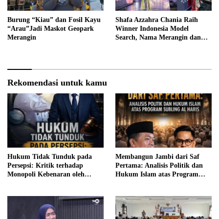
Burung “Kiau” dan Fosil Kayu
Shafa Azzahra Chania Raih
“Arau”Jadi Maskot Geopark
Winner Indonesia Model
Merangin
Search, Nama Merangin dan
Jambi Mengemuka di Tingkat
Nasional
Rekomendasi untuk kamu
Hukum Tidak Tunduk pada
Membangun Jambi dari Saf
Persepsi: Kritik terhadap
Pertama: Analisis Politik dan
Monopoli Kebenaran oleh
Hukum Islam atas Program
Media dan Aktivis
SUBLING Al Haris