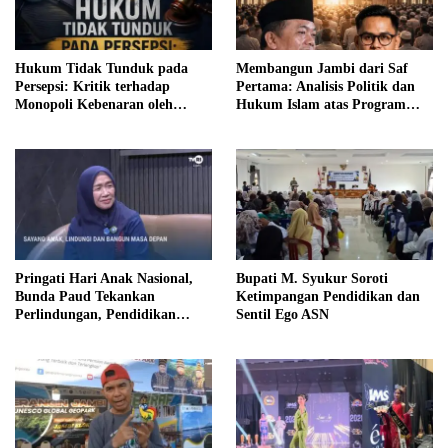
Hukum Tidak Tunduk pada
Membangun Jambi dari Saf
Persepsi: Kritik terhadap
Pertama: Analisis Politik dan
Monopoli Kebenaran oleh
Hukum Islam atas Program
Media dan Aktivis
SUBLING Al Haris
Pringati Hari Anak Nasional,
Bupati M. Syukur Soroti
Bunda Paud Tekankan
Ketimpangan Pendidikan dan
Perlindungan, Pendidikan
Sentil Ego ASN
Inklusif, Serta Pedampingan
Digital