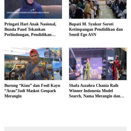
Pringati Hari Anak Nasional,
Bupati M. Syukur Soroti
Bunda Paud Tekankan
Ketimpangan Pendidikan dan
Perlindungan, Pendidikan
Sentil Ego ASN
Inklusif, Serta Pedampingan
Digital
Burung “Kiau” dan Fosil Kayu
Shafa Azzahra Chania Raih
“Arau”Jadi Maskot Geopark
Winner Indonesia Model
Merangin
Search, Nama Merangin dan
Jambi Mengemuka di Tingkat
Nasional