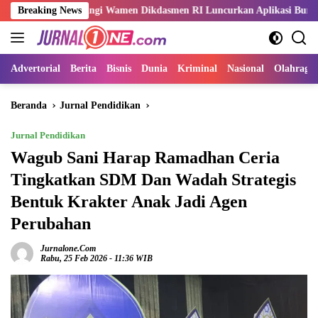
Langsung
ampingi Wamen Dikdasmen RI Luncurkan Aplikasi Bungo Pintar
Breaking News
ke
konten
Advertorial
Berita
Bisnis
Dunia
Kriminal
Nasional
Olahraga
Beranda
Jurnal Pendidikan
Jurnal Pendidikan
Wagub Sani Harap Ramadhan Ceria
Tingkatkan SDM Dan Wadah Strategis
Bentuk Krakter Anak Jadi Agen
Perubahan
Jurnalone.com
Rabu, 25 Feb 2026 - 11:36 WIB