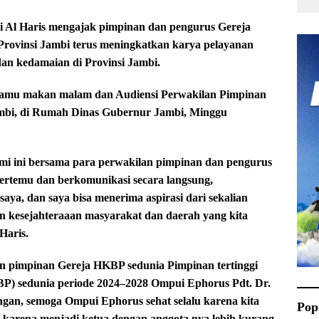
Al Haris mengajak pimpinan dan pengurus Gereja
 Provinsi Jambi terus meningkatkan karya pelayanan
n kedamaian di Provinsi Jambi.
njamu makan malam dan Audiensi Perwakilan Pimpinan
ambi, di Rumah Dinas Gubernur Jambi, Minggu
hmi ini bersama para perwakilan pimpinan dan pengurus
bertemu dan berkomunikasi secara langsung,
a, dan saya bisa menerima aspirasi dari sekalian
 kesejahteraaan masyarakat dan daerah yang kita
Haris.
n pimpinan Gereja HKBP sedunia Pimpinan tertinggi
BP) sedunia periode 2024–2028 Ompui Ephorus Pdt. Dr.
gan, semoga Ompui Ephorus sehat selalu karena kita
Pop
, karena menjadi ketua dengan anggota nya lebih kurang