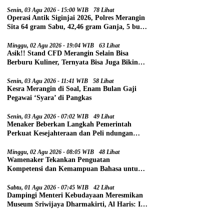
Senin, 03 Agu 2026 - 15:00 WIB
78 Lihat
Operasi Antik Siginjai 2026, Polres Merangin
Sita 64 gram Sabu, 42,46 gram Ganja, 5 butir
Extasi, dan 21 Tersangka
Minggu, 02 Agu 2026 - 19:04 WIB
63 Lihat
Asik!! Stand CFD Merangin Selain Bisa
Berburu Kuliner, Ternyata Bisa Juga Bikin
Paspor
Senin, 03 Agu 2026 - 11:41 WIB
58 Lihat
Kesra Merangin di Soal, Enam Bulan Gaji
Pegawai ‘Syara’ di Pangkas
Senin, 03 Agu 2026 - 07:02 WIB
49 Lihat
Menaker Beberkan Langkah Pemerintah
Perkuat Kesejahteraan dan Peli ndungan
Pekerja
Minggu, 02 Agu 2026 - 08:05 WIB
48 Lihat
Wamenaker Tekankan Penguatan
Kompetensi dan Kemampuan Bahasa untuk
Perluas Peluang Kerja
Sabtu, 01 Agu 2026 - 07:45 WIB
42 Lihat
Dampingi Menteri Kebudayaan Meresmikan
Museum Sriwijaya Dharmakirti, Al Haris: Ini
Bukti Rekam Jejak Peradaban Masa Lalu
Provinsi Jambi