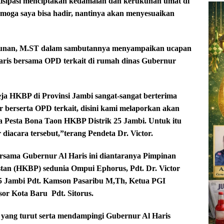
tisipasi menciptakan kedamaian dan kerukunan umat di
semoga saya bisa hadir, nantinya akan menyesuaikan
bunan, M.ST dalam sambutannya menyampaikan ucapan
aris bersama OPD terkait di rumah dinas Gubernur
ja HKBP di Provinsi Jambi sangat-sangat berterima
 berserta OPD terkait, disini kami melaporkan akan
a Pesta Bona Taon HKBP Distrik 25 Jambi. Untuk itu
iacara tersebut,”terang Pendeta Dr. Victor.
rsama Gubernur Al Haris ini diantaranya Pimpinan
estan (HKBP) sedunia Ompui Ephorus, Pdt. Dr. Victor
5 Jambi Pdt. Kamson Pasaribu M,Th, Ketua PGI
esor Kota Baru
Pdt. Sitorus.
 yang turut serta mendampingi Gubernur Al Haris