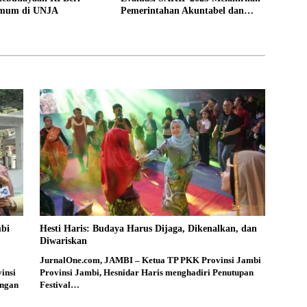
Umum di UNJA
Pemerintahan Akuntabel dan
Pelayanan Publik Berkualitas
mbi
Hesti Haris: Budaya Harus Dijaga, Dikenalkan, dan
Diwariskan
JurnalOne.com, JAMBI – Ketua TP PKK Provinsi Jambi
insi
Provinsi Jambi, Hesnidar Haris menghadiri Penutupan
engan
Festival…