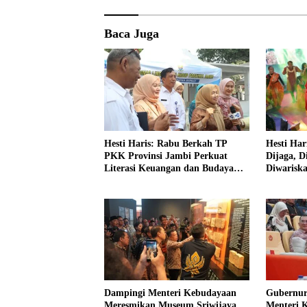
Baca Juga
Hesti Haris: Rabu Berkah TP
Hesti Har
PKK Provinsi Jambi Perkuat
Dijaga, D
Literasi Keuangan dan Budaya
Diwarisk
Kelola Sampah dari Rumah
Dampingi Menteri Kebudayaan
Gubernur
Meresmikan Museum Sriwijaya
Menteri 