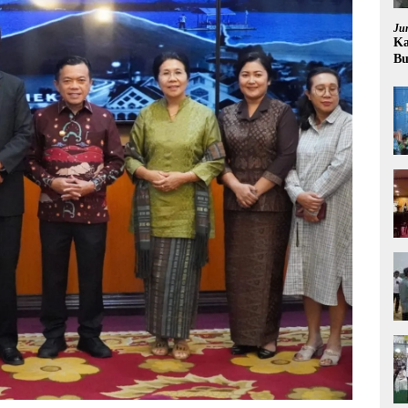
Ju
Ka
Bu
Pr