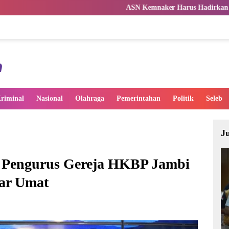
ASN Kemnaker Harus Hadirkan Dampak Nyata bagi Ma
riminal
Nasional
Olahraga
Pemerintahan
Politik
Seleb
J
k Pengurus Gereja HKBP Jambi
ar Umat