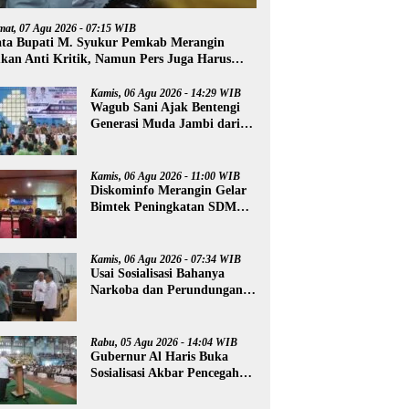
mat, 07 Agu 2026 - 07:15 WIB
ta Bupati M. Syukur Pemkab Merangin
kan Anti Kritik, Namun Pers Juga Harus
ofesional
Kamis, 06 Agu 2026 - 14:29 WIB
Wagub Sani Ajak Bentengi
Generasi Muda Jambi dari
IRET, TCC, dan
Perundungan
Kamis, 06 Agu 2026 - 11:00 WIB
Diskominfo Merangin Gelar
Bimtek Peningkatan SDM
Insan Pers
Kamis, 06 Agu 2026 - 07:34 WIB
Usai Sosialisasi Bahanya
Narkoba dan Perundungan,
Al Haris Tinjau Lokasi
Pembangunan Sekolah
Rakyat
Rabu, 05 Agu 2026 - 14:04 WIB
Gubernur Al Haris Buka
Sosialisasi Akbar Pencegahan
Radikalisme, Perundungan,
dan Narkoba di Bungo