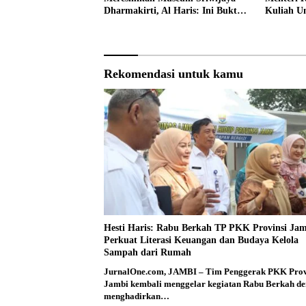
Dharmakirti, Al Haris: Ini Bukti
Kuliah 
Rekam Jejak Peradaban Masa
Lalu Provinsi Jambi
Rekomendasi untuk kamu
Hesti Haris: Rabu Berkah TP PKK Provinsi Ja
Perkuat Literasi Keuangan dan Budaya Kelola
Sampah dari Rumah
JurnalOne.com, JAMBI – Tim Penggerak PKK Prov
Jambi kembali menggelar kegiatan Rabu Berkah d
menghadirkan…