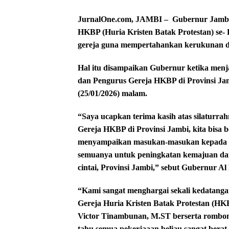
JurnalOne.com, JAMBI – Gubernur Jambi 
HKBP (Huria Kristen Batak Protestan) se-
gereja guna mempertahankan kerukunan da
Hal itu disampaikan Gubernur ketika me
dan Pengurus Gereja HKBP di Provinsi J
(25/01/2026) malam.
“Saya ucapkan terima kasih atas silaturra
Gereja HKBP di Provinsi Jambi, kita bisa 
menyampaikan masukan-masukan kepada say
semuanya untuk peningkatan kemajuan dan
cintai, Provinsi Jambi,” sebut Gubernur Al 
“Kami sangat menghargai sekali kedatanga
Gereja Huria Kristen Batak Protestan (HK
Victor Tinambunan, M.ST berserta rombon
tahu semua pekerjaaan beliau sangat berat