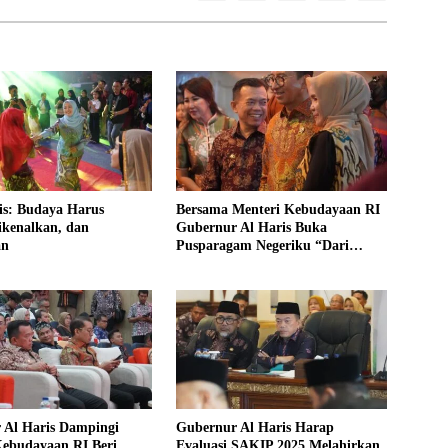
is: Budaya Harus
Bersama Menteri Kebudayaan RI
ikenalkan, dan
Gubernur Al Haris Buka
an
Pusparagam Negeriku “Dari
Jambi untuk Indonesia”
 Al Haris Dampingi
Gubernur Al Haris Harap
Kebudayaan RI Beri
Evaluasi SAKIP 2025 Melahirkan