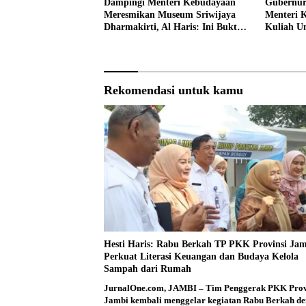
Dampingi Menteri Kebudayaan
Gubernur
Meresmikan Museum Sriwijaya
Menteri 
Dharmakirti, Al Haris: Ini Bukti
Kuliah 
Rekam Jejak Peradaban Masa
Lalu Provinsi Jambi
Rekomendasi untuk kamu
Hesti Haris: Rabu Berkah TP PKK Provinsi Ja
Perkuat Literasi Keuangan dan Budaya Kelola
Sampah dari Rumah
JurnalOne.com, JAMBI – Tim Penggerak PKK Prov
Jambi kembali menggelar kegiatan Rabu Berkah d