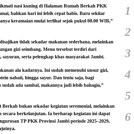
enikmati nasi kuning di Halaman Rumah Berkah PKK
1
mai, bahkan hari ini lebih cepat habis. Baru sekitar
anya keramaian mulai terlihat sejak pukul 08.00 WIB,”
2
disajikan tidak sekadar makanan sederhana, melainkan
3
gan gizi seimbang. Menu tersebut terdiri dari
i, sayuran, serta pelengkap khas masyarakat Jambi.
4
kanan ala kadarnya. Ini sudah memenuhi unsur gizi,
tein nabati, hingga sayur. Dan tentu saja, bagi
 sudah ada sambal, makannya jadi lebih bahagia,”
5
 Berkah bukan sekadar kegiatan seremonial, melainkan
6
secara berkelanjutan. Ia berharap kegiatan ini dapat
engurusan TP PKK Provinsi Jambi periode 2025–2029,
njutnya.