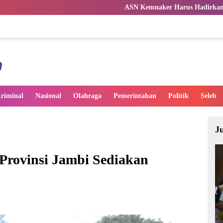
ASN Kemnaker Harus Hadirkan Dampak Nyata bag
riminal
Nasional
Olahraga
Pemerintahan
Politik
Seleb
J
Provinsi Jambi Sediakan