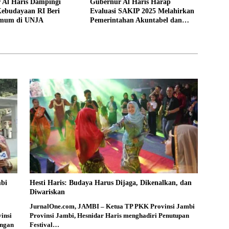
 Al Haris Dampingi
Gubernur Al Haris Harap
Kebudayaan RI Beri
Evaluasi SAKIP 2025 Melahirkan
Umum di UNJA
Pemerintahan Akuntabel dan
Pelayanan Publik Berkualitas
mbi
Hesti Haris: Budaya Harus Dijaga, Dikenalkan, dan
Diwariskan
JurnalOne.com, JAMBI – Ketua TP PKK Provinsi Jambi
insi
Provinsi Jambi, Hesnidar Haris menghadiri Penutupan
engan
Festival…