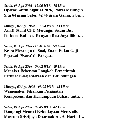
Senin, 03 Agu 2026 - 15:00 WIB
78 Lihat
Operasi Antik Siginjai 2026, Polres Merangin
Sita 64 gram Sabu, 42,46 gram Ganja, 5 butir
Extasi, dan 21 Tersangka
Minggu, 02 Agu 2026 - 19:04 WIB
63 Lihat
Asik!! Stand CFD Merangin Selain Bisa
Berburu Kuliner, Ternyata Bisa Juga Bikin
Paspor
Senin, 03 Agu 2026 - 11:41 WIB
58 Lihat
Kesra Merangin di Soal, Enam Bulan Gaji
Pegawai ‘Syara’ di Pangkas
Senin, 03 Agu 2026 - 07:02 WIB
49 Lihat
Menaker Beberkan Langkah Pemerintah
Perkuat Kesejahteraan dan Peli ndungan
Pekerja
Minggu, 02 Agu 2026 - 08:05 WIB
48 Lihat
Wamenaker Tekankan Penguatan
Kompetensi dan Kemampuan Bahasa untuk
Perluas Peluang Kerja
Sabtu, 01 Agu 2026 - 07:45 WIB
42 Lihat
Dampingi Menteri Kebudayaan Meresmikan
Museum Sriwijaya Dharmakirti, Al Haris: Ini
Bukti Rekam Jejak Peradaban Masa Lalu
Provinsi Jambi