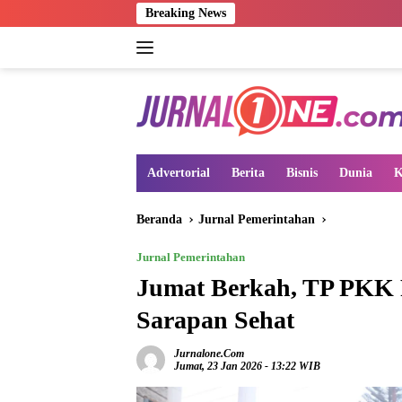
Langsung
Breaking News
ke
konten
Advertorial
Berita
Bisnis
Dunia
K
Beranda
Jurnal Pemerintahan
Jurnal Pemerintahan
Jumat Berkah, TP PKK 
Sarapan Sehat
Jurnalone.com
Jumat, 23 Jan 2026 - 13:22 WIB