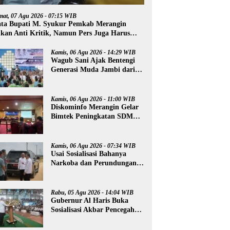
mat, 07 Agu 2026 - 07:15 WIB
ta Bupati M. Syukur Pemkab Merangin
kan Anti Kritik, Namun Pers Juga Harus
ofesional
Kamis, 06 Agu 2026 - 14:29 WIB
Wagub Sani Ajak Bentengi
Generasi Muda Jambi dari
IRET, TCC, dan
Perundungan
Kamis, 06 Agu 2026 - 11:00 WIB
Diskominfo Merangin Gelar
Bimtek Peningkatan SDM
Insan Pers
Kamis, 06 Agu 2026 - 07:34 WIB
Usai Sosialisasi Bahanya
Narkoba dan Perundungan,
Al Haris Tinjau Lokasi
Pembangunan Sekolah
Rakyat
Rabu, 05 Agu 2026 - 14:04 WIB
Gubernur Al Haris Buka
Sosialisasi Akbar Pencegahan
Radikalisme, Perundungan,
dan Narkoba di Bungo