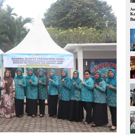
Ju
Ka
Bu
Pr