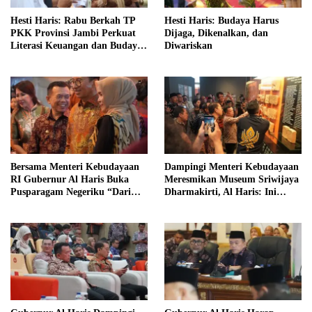
Hesti Haris: Rabu Berkah TP
Hesti Haris: Budaya Harus
PKK Provinsi Jambi Perkuat
Dijaga, Dikenalkan, dan
Literasi Keuangan dan Budaya
Diwariskan
Kelola Sampah dari Rumah
Bersama Menteri Kebudayaan
Dampingi Menteri Kebudayaan
RI Gubernur Al Haris Buka
Meresmikan Museum Sriwijaya
Pusparagam Negeriku “Dari
Dharmakirti, Al Haris: Ini
Jambi untuk Indonesia”
Bukti Rekam Jejak Peradaban
Masa Lalu Provinsi Jambi