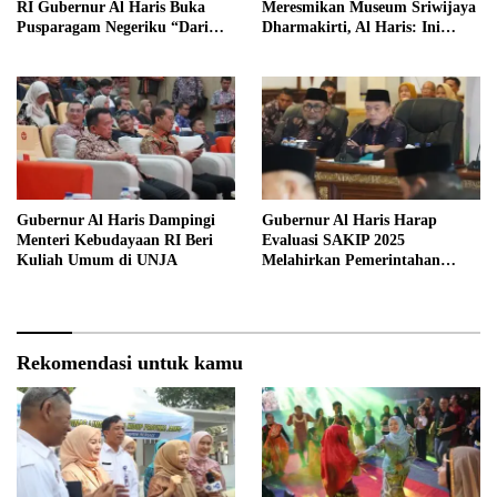
RI Gubernur Al Haris Buka
Meresmikan Museum Sriwijaya
Pusparagam Negeriku “Dari
Dharmakirti, Al Haris: Ini
Jambi untuk Indonesia”
Bukti Rekam Jejak Peradaban
Masa Lalu Provinsi Jambi
Gubernur Al Haris Dampingi
Gubernur Al Haris Harap
Menteri Kebudayaan RI Beri
Evaluasi SAKIP 2025
Kuliah Umum di UNJA
Melahirkan Pemerintahan
Akuntabel dan Pelayanan
Publik Berkualitas
Rekomendasi untuk kamu