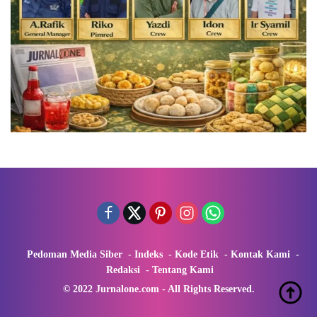
Pedoman Media Siber
Indeks
Kode Etik
Kontak Kami
Redaksi
Tentang Kami
© 2022 Jurnalone.com - All Rights Reserved.