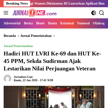
Langsung
 Dampingi Wamen Dikdasmen RI Luncurkan Aplikasi Bungo Pintar
Breaking News
ke
konten
Advertorial
Berita
Bisnis
Dunia
Kriminal
Nasional
Olahraga
Beranda
Jurnal Pemerintahan
Jurnal Pemerintahan
Hadiri HUT LVRI Ke-69 dan HUT Ke-
45 PPM, Sekda Sudirman Ajak
Lestarikan Nilai Perjuangan Veteran
Jurnalone.com
Kamis, 22 Jan 2026 - 17:41 WIB