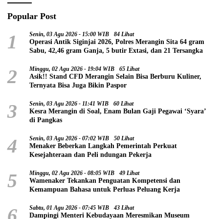
Popular Post
1
Senin, 03 Agu 2026 - 15:00 WIB
84 Lihat
Operasi Antik Siginjai 2026, Polres Merangin Sita 64 gram
Sabu, 42,46 gram Ganja, 5 butir Extasi, dan 21 Tersangka
2
Minggu, 02 Agu 2026 - 19:04 WIB
65 Lihat
Asik!! Stand CFD Merangin Selain Bisa Berburu Kuliner,
Ternyata Bisa Juga Bikin Paspor
3
Senin, 03 Agu 2026 - 11:41 WIB
60 Lihat
Kesra Merangin di Soal, Enam Bulan Gaji Pegawai ‘Syara’
di Pangkas
4
Senin, 03 Agu 2026 - 07:02 WIB
50 Lihat
Menaker Beberkan Langkah Pemerintah Perkuat
Kesejahteraan dan Peli ndungan Pekerja
5
Minggu, 02 Agu 2026 - 08:05 WIB
49 Lihat
Wamenaker Tekankan Penguatan Kompetensi dan
Kemampuan Bahasa untuk Perluas Peluang Kerja
6
Sabtu, 01 Agu 2026 - 07:45 WIB
43 Lihat
Dampingi Menteri Kebudayaan Meresmikan Museum