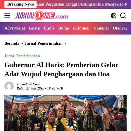
Langsung
i Lulusan Perguruan Tinggi Penting untuk Menjawab Kebutuhan Dunia
Breaking News
ke
konten
Advertorial
Berita
Bisnis
Dunia
Kriminal
Nasional
Olahraga
Beranda
Jurnal Pemerintahan
Jurnal Pemerintahan
Gubernur Al Haris: Pemberian Gelar
Adat Wujud Penghargaan dan Doa
Jurnalone.com
Rabu, 21 Jan 2026 - 19:28 WIB