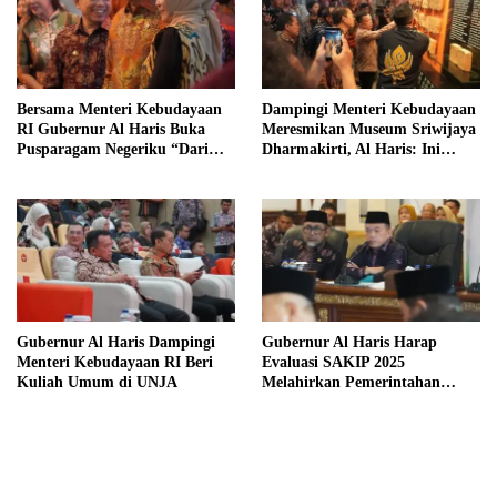
Bersama Menteri Kebudayaan
Dampingi Menteri Kebudayaan
RI Gubernur Al Haris Buka
Meresmikan Museum Sriwijaya
Pusparagam Negeriku “Dari
Dharmakirti, Al Haris: Ini
Jambi untuk Indonesia”
Bukti Rekam Jejak Peradaban
Masa Lalu Provinsi Jambi
Gubernur Al Haris Dampingi
Gubernur Al Haris Harap
Menteri Kebudayaan RI Beri
Evaluasi SAKIP 2025
Kuliah Umum di UNJA
Melahirkan Pemerintahan
Akuntabel dan Pelayanan
Publik Berkualitas