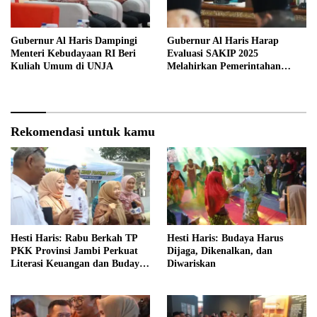
Gubernur Al Haris Dampingi
Gubernur Al Haris Harap
Menteri Kebudayaan RI Beri
Evaluasi SAKIP 2025
Kuliah Umum di UNJA
Melahirkan Pemerintahan
Akuntabel dan Pelayanan
Publik Berkualitas
Rekomendasi untuk kamu
Hesti Haris: Rabu Berkah TP
Hesti Haris: Budaya Harus
PKK Provinsi Jambi Perkuat
Dijaga, Dikenalkan, dan
Literasi Keuangan dan Budaya
Diwariskan
Kelola Sampah dari Rumah