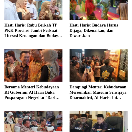
Hesti Haris: Rabu Berkah TP
Hesti Haris: Budaya Harus
PKK Provinsi Jambi Perkuat
Dijaga, Dikenalkan, dan
Literasi Keuangan dan Budaya
Diwariskan
Kelola Sampah dari Rumah
Bersama Menteri Kebudayaan
Dampingi Menteri Kebudayaan
RI Gubernur Al Haris Buka
Meresmikan Museum Sriwijaya
Pusparagam Negeriku “Dari
Dharmakirti, Al Haris: Ini
Jambi untuk Indonesia”
Bukti Rekam Jejak Peradaban
Masa Lalu Provinsi Jambi