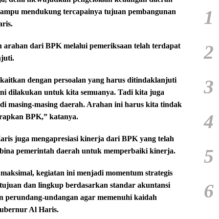
1
 mampu mendukung tercapainya tujuan pembangunan
ris.
2
 arahan dari BPK melalui pemeriksaan telah terdapat
juti.
3
itkan dengan persoalan yang harus ditindaklanjuti
ni dilakukan untuk kita semuanya. Tadi kita juga
 masing-masing daerah. Arahan ini harus kita tindak
4
harapkan BPK,” katanya.
ris juga mengapresiasi kinerja dari BPK yang telah
5
bina pemerintah daerah untuk memperbaiki kinerja.
maksimal, kegiatan ini menjadi momentum strategis
6
tujuan dan lingkup berdasarkan standar akuntansi
ran perundang-undangan agar memenuhi kaidah
ubernur Al Haris.