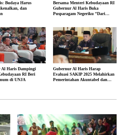
is: Budaya Harus
Bersama Menteri Kebudayaan RI
ikenalkan, dan
Gubernur Al Haris Buka
an
Pusparagam Negeriku “Dari
Jambi untuk Indonesia”
 Al Haris Dampingi
Gubernur Al Haris Harap
Kebudayaan RI Beri
Evaluasi SAKIP 2025 Melahirkan
Umum di UNJA
Pemerintahan Akuntabel dan
Pelayanan Publik Berkualitas