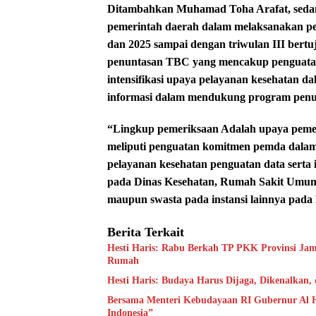
Ditambahkan Muhamad Toha Arafat, sedang
pemerintah daerah dalam melaksanakan pe
dan 2025 sampai dengan triwulan III bertu
penuntasan TBC yang mencakup penguat
intensifikasi upaya pelayanan kesehatan 
informasi dalam mendukung program pen
“Lingkup pemeriksaan Adalah upaya peme
meliputi penguatan komitmen pemda dalam
pelayanan kesehatan penguatan data sert
pada Dinas Kesehatan, Rumah Sakit Umum 
maupun swasta pada instansi lainnya pada
Berita Terkait
Hesti Haris: Rabu Berkah TP PKK Provinsi Jam
Rumah
Hesti Haris: Budaya Harus Dijaga, Dikenalkan,
Bersama Menteri Kebudayaan RI Gubernur Al H
Indonesia”