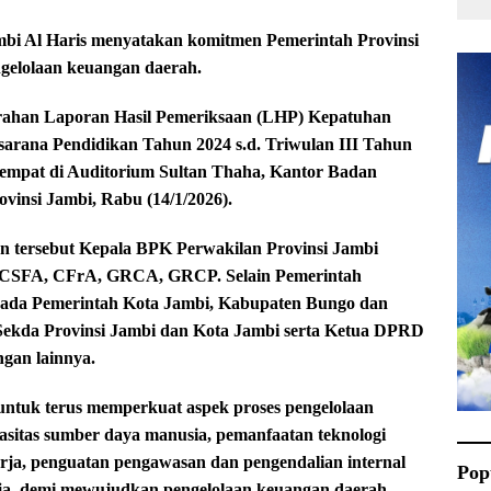
i Al Haris menyatakan komitmen Pemerintah Provinsi
gelolaan keuangan daerah.
erahan Laporan Hasil Pemeriksaan (LHP) Kepatuhan
sarana Pendidikan Tahun 2024 s.d. Triwulan III Tahun
tempat di Auditorium Sultan Thaha, Kantor Badan
insi Jambi, Rabu (14/1/2026).
n tersebut Kepala BPK Perwakilan Provinsi Jambi
, CSFA, CFrA, GRCA, GRCP. Selain Pemerintah
epada Pemerintah Kota Jambi, Kabupaten Bungo dan
i Sekda Provinsi Jambi dan Kota Jambi serta Ketua DPRD
ngan lainnya.
untuk terus memperkuat aspek proses pengelolaan
asitas sumber daya manusia, pemanfaatan teknologi
erja, penguatan pengawasan dan pengendalian internal
Pop
erja, demi mewujudkan pengelolaan keuangan daerah