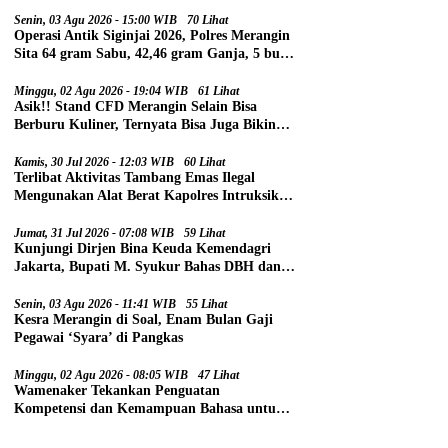
Senin, 03 Agu 2026 - 15:00 WIB
70 Lihat
Operasi Antik Siginjai 2026, Polres Merangin
Sita 64 gram Sabu, 42,46 gram Ganja, 5 butir
Extasi, dan 21 Tersangka
Minggu, 02 Agu 2026 - 19:04 WIB
61 Lihat
Asik!! Stand CFD Merangin Selain Bisa
Berburu Kuliner, Ternyata Bisa Juga Bikin
Paspor
Kamis, 30 Jul 2026 - 12:03 WIB
60 Lihat
Terlibat Aktivitas Tambang Emas Ilegal
Mengunakan Alat Berat Kapolres Intruksikan
Tipidter Panggil dan Periksa Oknum PPPK
SD 94 Desa Tanjung Mudo
Jumat, 31 Jul 2026 - 07:08 WIB
59 Lihat
Kunjungi Dirjen Bina Keuda Kemendagri
Jakarta, Bupati M. Syukur Bahas DBH dan
DAU
Senin, 03 Agu 2026 - 11:41 WIB
55 Lihat
Kesra Merangin di Soal, Enam Bulan Gaji
Pegawai ‘Syara’ di Pangkas
Minggu, 02 Agu 2026 - 08:05 WIB
47 Lihat
Wamenaker Tekankan Penguatan
Kompetensi dan Kemampuan Bahasa untuk
Perluas Peluang Kerja