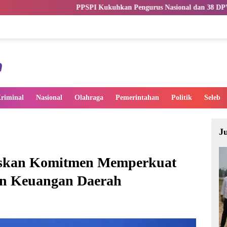
SPI Kukuhkan Pengurus Nasional dan 38 DPW, Perkuat Profesionalisme 
riminal
Nasional
Olahraga
Pemerintahan
Politik
Seleb
J
askan Komitmen Memperkuat
an Keuangan Daerah