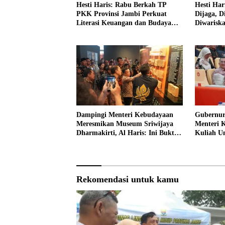
Hesti Haris: Rabu Berkah TP
Hesti Har
PKK Provinsi Jambi Perkuat
Dijaga, D
Literasi Keuangan dan Budaya
Diwarisk
Kelola Sampah dari Rumah
Dampingi Menteri Kebudayaan
Gubernur
Meresmikan Museum Sriwijaya
Menteri 
Dharmakirti, Al Haris: Ini Bukti
Kuliah 
Rekam Jejak Peradaban Masa
Lalu Provinsi Jambi
Rekomendasi untuk kamu