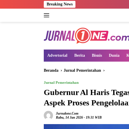
Langsung
Breaking News
PP
ke
konten
Advertorial
Berita
Bisnis
Dunia
K
Beranda
Jurnal Pemerintahan
Jurnal Pemerintahan
Gubernur Al Haris Teg
Aspek Proses Pengelola
Jurnalone.com
Rabu, 14 Jan 2026 - 19:31 WIB