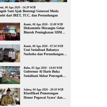
mis, 06 Agu 2026 - 14:29 WIB
gub Sani Ajak Bentengi Generasi Muda
mbi dari IRET, TCC, dan Perundungan
Kamis, 06 Agu 2026 - 11:00 WIB
Diskominfo Merangin Gelar
Bimtek Peningkatan SDM
Insan Pers
Kamis, 06 Agu 2026 - 07:34 WIB
Usai Sosialisasi Bahanya
Narkoba dan Perundungan,
Al Haris Tinjau Lokasi
Pembangunan Sekolah
Rakyat
Rabu, 05 Agu 2026 - 14:04 WIB
Gubernur Al Haris Buka
Sosialisasi Akbar Pencegahan
Radikalisme, Perundungan,
dan Narkoba di Bungo
Selasa, 04 Agu 2026 - 20:10 WIB
Klarifikasi Pemotongan
Honor Pegawai Syara’ dan
Guru Ngaji, Agus:
Kedepankan Tabayyun