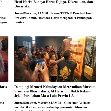
mbi
Hesti Haris: Budaya Harus Dijaga, Dikenalkan, dan
Diwariskan
JurnalOne.com, JAMBI – Ketua TP PKK Provinsi Jambi
insi
Provinsi Jambi, Hesnidar Haris menghadiri Penutupan
engan
Festival…
aris
Dampingi Menteri Kebudayaan Meresmikan Museum
Sriwijaya Dharmakirti, Al Haris: Ini Bukti Rekam
Jejak Peradaban Masa Lalu Provinsi Jambi
ama
JurnalOne.com, MUARO JAMBI – Gubernur Al Haris
,
memberikan apresiasi terhadap peresmian Museum