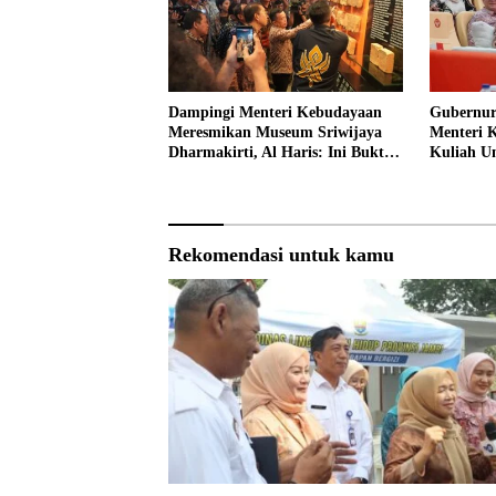
Dampingi Menteri Kebudayaan
Gubernur
Meresmikan Museum Sriwijaya
Menteri 
Dharmakirti, Al Haris: Ini Bukti
Kuliah 
Rekam Jejak Peradaban Masa
Lalu Provinsi Jambi
Rekomendasi untuk kamu