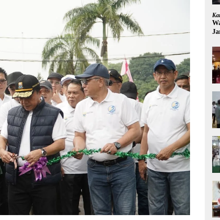
Ka
Wa
Ja