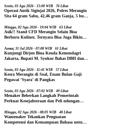
Senin, 03 Agu 2026 - 15:00 WIB
76 Lihat
Operasi Antik Siginjai 2026, Polres Merangin
Sita 64 gram Sabu, 42,46 gram Ganja, 5 butir
Extasi, dan 21 Tersangka
Minggu, 02 Agu 2026 - 19:04 WIB
63 Lihat
Asik!! Stand CFD Merangin Selain Bisa
Berburu Kuliner, Ternyata Bisa Juga Bikin
Paspor
Jumat, 31 Jul 2026 - 07:08 WIB
61 Lihat
Kunjungi Dirjen Bina Keuda Kemendagri
Jakarta, Bupati M. Syukur Bahas DBH dan
DAU
Senin, 03 Agu 2026 - 11:41 WIB
57 Lihat
Kesra Merangin di Soal, Enam Bulan Gaji
Pegawai ‘Syara’ di Pangkas
Senin, 03 Agu 2026 - 07:02 WIB
49 Lihat
Menaker Beberkan Langkah Pemerintah
Perkuat Kesejahteraan dan Peli ndungan
Pekerja
Minggu, 02 Agu 2026 - 08:05 WIB
48 Lihat
Wamenaker Tekankan Penguatan
Kompetensi dan Kemampuan Bahasa untuk
Perluas Peluang Kerja