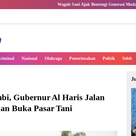
Wagub Sani Ajak Bentengi Generasi Muda Jambi dari IRET
riminal
Nasional
Olahraga
Pemerintahan
Politik
Seleb
J
bi, Gubernur Al Haris Jalan
an Buka Pasar Tani