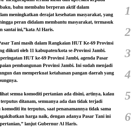
1
jibaku, bahu membahu berperan aktif dalam
am meningkatkan derajat kesehatan masyarakat, yang
ga hingga peran didalam membantu masyarakat, termasuk
2
 santai ini,”kata Al Haris.
Pasar Tani masih dalam Rangkaian HUT Ke-69 Provinsi
3
g diikuti oleh 11 kabupaten/kota se-Provinsi Jambi.
peringatan HUT ke-69 Provinsi Jambi, agenda Pasar
capaian pembangunan Provinsi Jambi. Ini sudah menjadi
4
angun dan memperkuat ketahanan pangan daerah yang
bungnya.
5
lihat semua komoditi pertanian ada disini, artinya, kalau
terputus ditanam, semuanya ada dan tidak terjadi
atau komoditi itu terputus, saat penanamannya tidak sama
6
engakibatkan harga naik, dengan adanya Pasar Tani ini
pertanian,” lanjut Gubernur Al Haris.