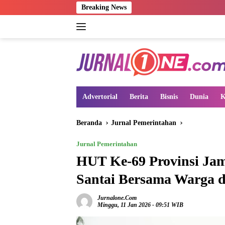
Langsung
Breaking News
ke
konten
Advertorial
Berita
Bisnis
Dunia
K
Beranda
Jurnal Pemerintahan
Jurnal Pemerintahan
HUT Ke-69 Provinsi Jam
Santai Bersama Warga d
Jurnalone.com
Minggu, 11 Jan 2026 - 09:51 WIB