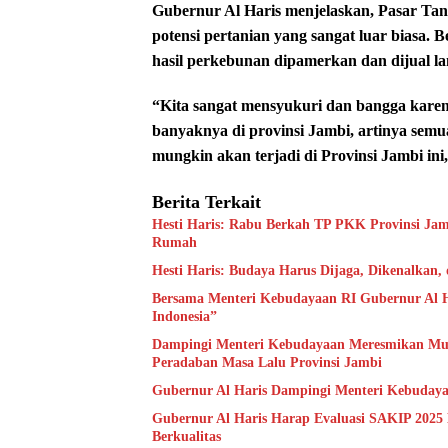
Gubernur Al Haris menjelaskan, Pasar Tan
potensi pertanian yang sangat luar biasa.
hasil perkebunan dipamerkan dan dijual la
“Kita sangat mensyukuri dan bangga karena
banyaknya di provinsi Jambi, artinya semua 
mungkin akan terjadi di Provinsi Jambi ini
Berita Terkait
Hesti Haris: Rabu Berkah TP PKK Provinsi Jam
Rumah
Hesti Haris: Budaya Harus Dijaga, Dikenalkan,
Bersama Menteri Kebudayaan RI Gubernur Al H
Indonesia”
Dampingi Menteri Kebudayaan Meresmikan Muse
Peradaban Masa Lalu Provinsi Jambi
Gubernur Al Haris Dampingi Menteri Kebuday
Gubernur Al Haris Harap Evaluasi SAKIP 2025
Berkualitas